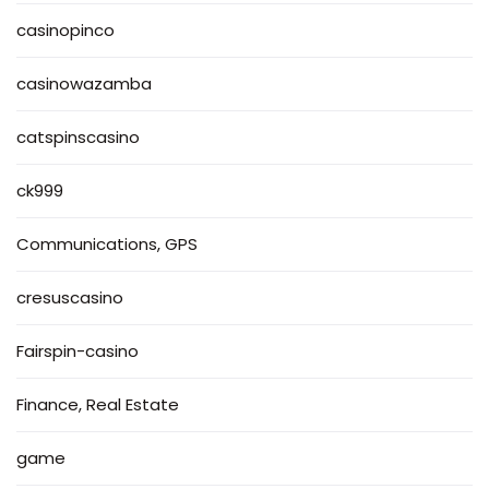
casinopinco
casinowazamba
catspinscasino
ck999
Communications, GPS
cresuscasino
Fairspin-casino
Finance, Real Estate
game