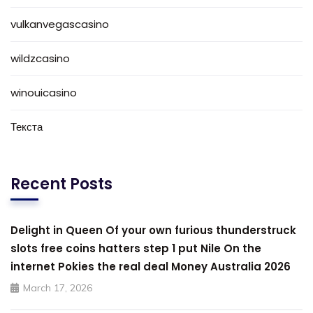
vulkanvegascasino
wildzcasino
winouicasino
Текста
Recent Posts
Delight in Queen Of your own furious thunderstruck
slots free coins hatters step 1 put Nile On the
internet Pokies the real deal Money Australia 2026
March 17, 2026