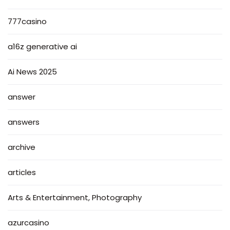
777casino
a16z generative ai
Ai News 2025
answer
answers
archive
articles
Arts & Entertainment, Photography
azurcasino