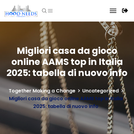
Migliori casa da gioco
online AAMS top in Italia
2025: tabella di nuovo info
Together Making a Change
Uncategorized
Migliori casa da gioco online AAMS top in Italia
2025: tabella di nuovo info