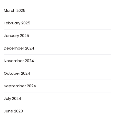
March 2025
February 2025
January 2025
December 2024
November 2024
October 2024
September 2024
July 2024
June 2023