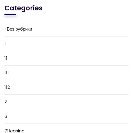
Categories
! Без рубрики
1
11
111
112
2
6
711casino