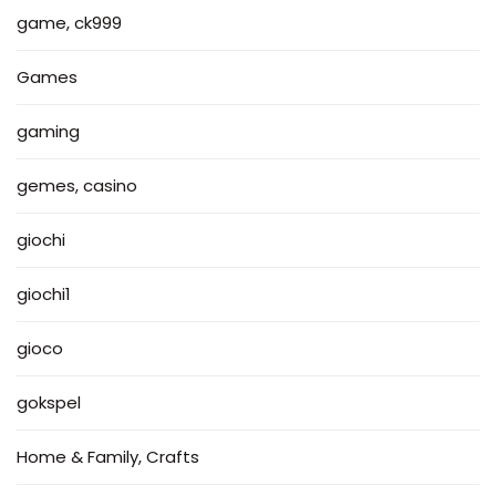
game, ck999
Games
gaming
gemes, casino
giochi
giochi1
gioco
gokspel
Home & Family, Crafts