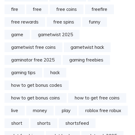
fire
free
free coins
freefire
free rewards
free spins
funny
game
gametwist 2025
gametwist free coins
gametwist hack
gaminator free 2025
gaming freebies
gaming tips
hack
how to get bonus codes
how to get bonus coins
how to get free coins
live
money
play
roblox free robux
short
shorts
shortsfeed