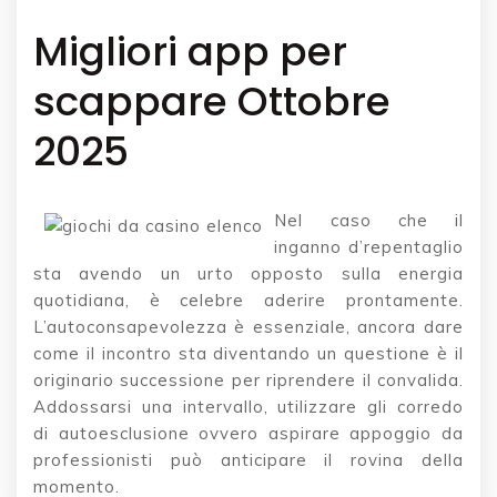
Migliori app per
scappare Ottobre
2025
Nel caso che il
inganno d’repentaglio
sta avendo un urto opposto sulla energia
quotidiana, è celebre aderire prontamente.
L’autoconsapevolezza è essenziale, ancora dare
come il incontro sta diventando un questione è il
originario successione per riprendere il convalida.
Addossarsi una intervallo, utilizzare gli corredo
di autoesclusione ovvero aspirare appoggio da
professionisti può anticipare il rovina della
momento.