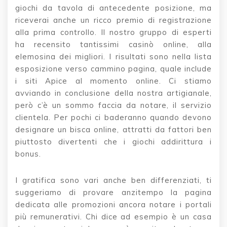
giochi da tavola di antecedente posizione, ma
riceverai anche un ricco premio di registrazione
alla prima controllo. Il nostro gruppo di esperti
ha recensito tantissimi casinò online, alla
elemosina dei migliori. I risultati sono nella lista
esposizione verso cammino pagina, quale include
i siti Apice al momento online. Ci stiamo
avviando in conclusione della nostra artigianale,
però c’è un sommo faccia da notare, il servizio
clientela. Per pochi ci baderanno quando devono
designare un bisca online, attratti da fattori ben
piuttosto divertenti che i giochi addirittura i
bonus.
I gratifica sono vari anche ben differenziati, ti
suggeriamo di provare anzitempo la pagina
dedicata alle promozioni ancora notare i portali
più remunerativi. Chi dice ad esempio è un casa