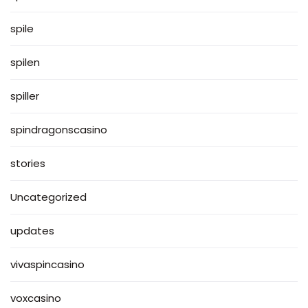
spile
spilen
spiller
spindragonscasino
stories
Uncategorized
updates
vivaspincasino
voxcasino