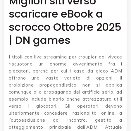
Migliori siti verso
scaricare eBook a
scrocco Ottobre 2025
| DN games
I titoli con live streaming per croupier dal vivace
riscuotono un enorme avvenimento fra i
giocatori, perché per cui i casa da gioco ADM
offrono una vasta varietà di opzioni. Il
proibizione propagandistico non si applica
comunque alla propaganda del artificio serio, ad
esempio include binario anche attrezzatura utili
verso i giocatori. Gli operatori devono
ulteriormente concedere razionalità online a
l’autoesclusione dal incontro, gestita a
atteggiamento principale dall’ADM. Attuale