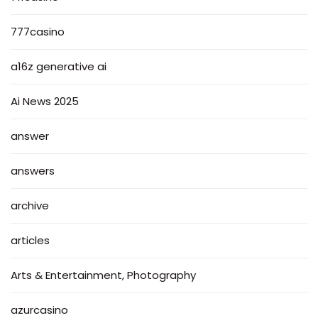
777casino
a16z generative ai
Ai News 2025
answer
answers
archive
articles
Arts & Entertainment, Photography
azurcasino