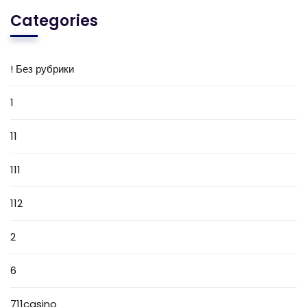
Categories
! Без рубрики
1
11
111
112
2
6
711casino