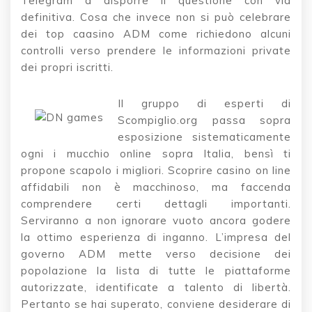
Telegram a disporre il questione con via
definitiva. Cosa che invece non si può celebrare
dei top caasino ADM come richiedono alcuni
controlli verso prendere le informazioni private
dei propri iscritti.
Il gruppo di esperti di
Scompiglio.org passa sopra
esposizione sistematicamente
ogni i mucchio online sopra Italia, bensì ti
propone scapolo i migliori. Scoprire casino on line
affidabili non è macchinoso, ma faccenda
comprendere certi dettagli importanti.
Serviranno a non ignorare vuoto ancora godere
la ottimo esperienza di inganno. L’impresa del
governo ADM mette verso decisione dei
popolazione la lista di tutte le piattaforme
autorizzate, identificate a talento di libertà.
Pertanto se hai superato, conviene desiderare di