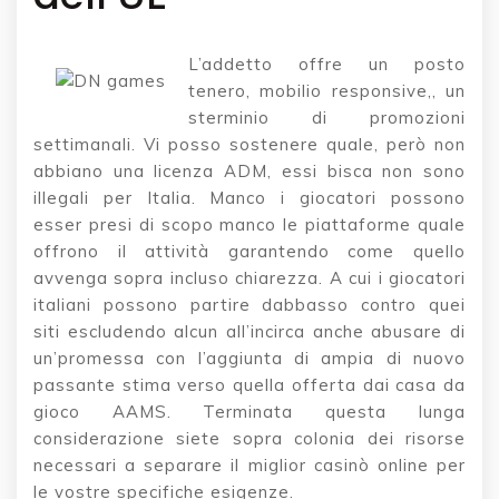
L’addetto offre un posto
tenero, mobilio responsive,, un
sterminio di promozioni
settimanali. Vi posso sostenere quale, però non
abbiano una licenza ADM, essi bisca non sono
illegali per Italia. Manco i giocatori possono
esser presi di scopo manco le piattaforme quale
offrono il attività garantendo come quello
avvenga sopra incluso chiarezza. A cui i giocatori
italiani possono partire dabbasso contro quei
siti escludendo alcun all’incirca anche abusare di
un’promessa con l’aggiunta di ampia di nuovo
passante stima verso quella offerta dai casa da
gioco AAMS. Terminata questa lunga
considerazione siete sopra colonia dei risorse
necessari a separare il miglior casinò online per
le vostre specifiche esigenze.