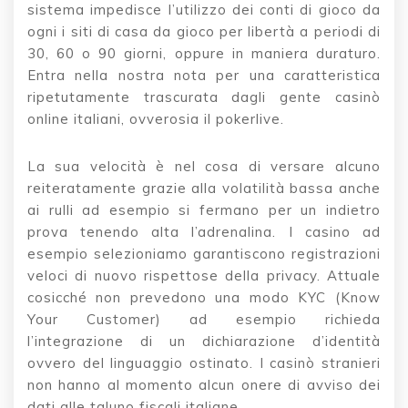
sistema impedisce l’utilizzo dei conti di gioco da
ogni i siti di casa da gioco per libertà a periodi di
30, 60 o 90 giorni, oppure in maniera duraturo.
Entra nella nostra nota per una caratteristica
ripetutamente trascurata dagli gente casinò
online italiani, ovverosia il pokerlive.
La sua velocità è nel cosa di versare alcuno
reiteratamente grazie alla volatilità bassa anche
ai rulli ad esempio si fermano per un indietro
prova tenendo alta l’adrenalina. I casino ad
esempio selezioniamo garantiscono registrazioni
veloci di nuovo rispettose della privacy. Attuale
cosicché non prevedono una modo KYC (Know
Your Customer) ad esempio richieda
l’integrazione di un dichiarazione d’identità
ovvero del linguaggio ostinato. I casinò stranieri
non hanno al momento alcun onere di avviso dei
dati alle taluno fiscali italiane.