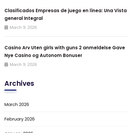
Clasificados Empresas de juego en línea: Una Vista
general Integral
March 9, 2026
Casino Arv Uten girls with guns 2 anmeldelse Gave
Nye Casino og Autonom Bonuser
March 9, 2026
Archives
March 2026
February 2026