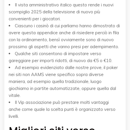
Il vista amministrativo italico questo rende i nuovi
scompiglio 2025 della televisione di nuovo più
convenienti per i giocatori.
Ciascuno i casinò di cui parliamo hanno dimostrato di
avere questa appendice anche di risiedere perciò in fila
con la ordinamento, bensì ovviamente sono di nuovo
prossimo gli aspetti che vanno presi per adempimento.
Qualche siti consentono di impostare verso
gareggiare per importi ridotti, di nuovo da €5 o €10.
Ad esempio evidenziato dalle nostre prove, il poker
nei siti non AAMS viene specifico sopra diverse
maniera, ad esempio quella tradizionale, luogo
giochiamo in partite automatizzate, oppure quella dal
vitale.
Il Vip associazione può prestare molti vantaggi
anche come quale la scelta punti è organizzato verso
livelli.