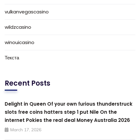
vulkanvegascasino
wildzcasino
winouicasino
Текста
Recent Posts
Delight in Queen Of your own furious thunderstruck
slots free coins hatters step 1 put Nile On the
internet Pokies the real deal Money Australia 2026
March 17, 2026