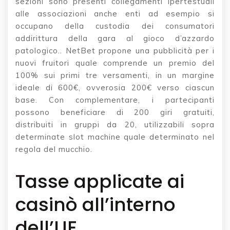
sezioni sono presenti collegamenti ipertestuali
alle associazioni anche enti ad esempio si
occupano della custodia dei consumatori
addirittura della gara al gioco d’azzardo
patologico.. NetBet propone una pubblicità per i
nuovi fruitori quale comprende un premio del
100% sui primi tre versamenti, in un margine
ideale di 600€, ovverosia 200€ verso ciascun
base. Con complementare, i partecipanti
possono beneficiare di 200 giri gratuiti,
distribuiti in gruppi da 20, utilizzabili sopra
determinate slot machine quale determinato nel
regola del mucchio.
Tasse applicate ai
casinò all’interno
dell’UE