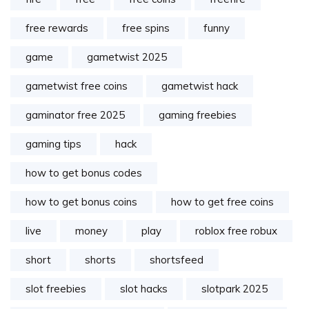
free rewards
free spins
funny
game
gametwist 2025
gametwist free coins
gametwist hack
gaminator free 2025
gaming freebies
gaming tips
hack
how to get bonus codes
how to get bonus coins
how to get free coins
live
money
play
roblox free robux
short
shorts
shortsfeed
slot freebies
slot hacks
slotpark 2025