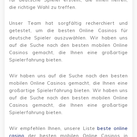
die richtige Wahl zu treffen.
Unser Team hat sorgfältig recherchiert und
getestet, um die besten Online Casinos für
deutsche Spieler auszuwählen. Wir haben uns
auf die Suche nach den besten mobilen Online
Casinos gemacht, die Ihnen eine großartige
Spielerfahrung bieten.
Wir haben uns auf die Suche nach den besten
mobilen Online Casinos gemacht, die Ihnen eine
großartige Spielerfahrung bieten. Wir haben uns
auf die Suche nach den besten mobilen Online
Casinos gemacht, die Ihnen eine großartige
Spielerfahrung bieten.
Wir empfehlen Ihnen, unsere Liste
beste online
casino
der besten mobilen Online Casinos in