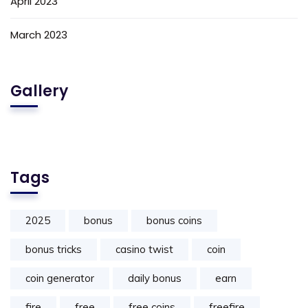
April 2023
March 2023
Gallery
Tags
2025
bonus
bonus coins
bonus tricks
casino twist
coin
coin generator
daily bonus
earn
fire
free
free coins
freefire