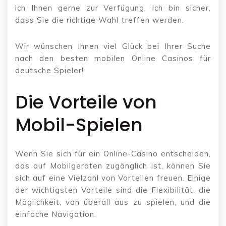
ich Ihnen gerne zur Verfügung. Ich bin sicher,
dass Sie die richtige Wahl treffen werden.
Wir wünschen Ihnen viel Glück bei Ihrer Suche
nach den besten mobilen Online Casinos für
deutsche Spieler!
Die Vorteile von
Mobil-Spielen
Wenn Sie sich für ein Online-Casino entscheiden,
das auf Mobilgeräten zugänglich ist, können Sie
sich auf eine Vielzahl von Vorteilen freuen. Einige
der wichtigsten Vorteile sind die Flexibilität, die
Möglichkeit, von überall aus zu spielen, und die
einfache Navigation.