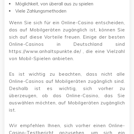
Möglichkeit, von überall aus zu spielen
Viele Zahlungsmethoden
Wenn Sie sich für ein Online-Casino entscheiden,
das auf Mobilgeräten zugänglich ist, können Sie
sich auf diese Vorteile freuen. Einige der besten
Online-Casinos in Deutschland sind
https://www.anhaltspunkte.de/ , die eine Vielzahl
von Mobil-Spielen anbieten.
Es ist wichtig zu beachten, dass nicht alle
Online-Casinos auf Mobilgeräten zugänglich sind.
Deshalb ist es wichtig, sich vorher zu
überzeugen, ob das Online-Casino, das Sie
auswählen möchten, auf Mobilgeräten zugänglich
ist.
Wir empfehlen Ihnen, sich vorher einen Online-
Casino-Testbericht anzusehen, um sich ein