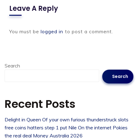
Leave A Reply
You must be
logged in
to post a comment.
Search
Search
Recent Posts
Delight in Queen Of your own furious thunderstruck slots
free coins hatters step 1 put Nile On the internet Pokies
the real deal Money Australia 2026