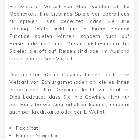
Ein weiterer Vorteil von Mobil-Spielen ist die
Möglichkeit, Ihre Lieblings-Spiele von überall aus
zu spielen. Dies bedeutet, dass Sie Ihre
Lieblings-Spiele nicht nur in Ihrem eigenen
Zuhause spielen können, sondern auch auf
Reisen oder im Urlaub. Dies ist insbesondere für
Spieler, die oft auf Reisen sind oder im Ausland
leben, von großem Vorteil.
Die meisten Online-Casinos bieten auch eine
Vielzahl von Zahlungsmethoden an, die es Ihnen
ermöglichen, Ihre Gewinne leicht zu erhalten.
Dies bedeutet, dass Sie Ihre Gewinne nicht nur
per Banküberweisung erhalten können, sondern
auch per Kreditkarte oder per E-Wallet.
Flexibilität
Einfache Navigation