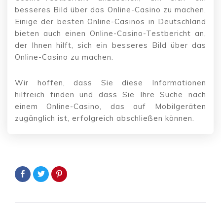
besseres Bild über das Online-Casino zu machen.
Einige der besten Online-Casinos in Deutschland
bieten auch einen Online-Casino-Testbericht an,
der Ihnen hilft, sich ein besseres Bild über das
Online-Casino zu machen.
Wir hoffen, dass Sie diese Informationen
hilfreich finden und dass Sie Ihre Suche nach
einem Online-Casino, das auf Mobilgeräten
zugänglich ist, erfolgreich abschließen können.