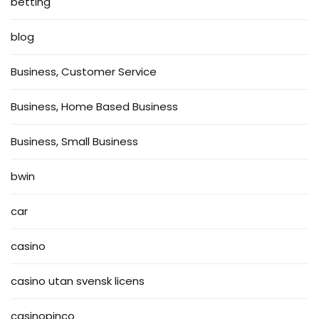
betting
blog
Business, Customer Service
Business, Home Based Business
Business, Small Business
bwin
car
casino
casino utan svensk licens
casinopinco