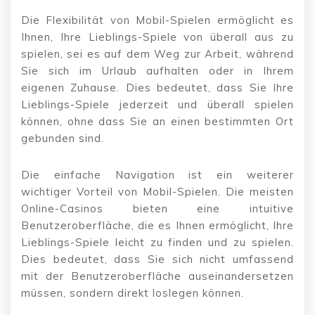
Die Flexibilität von Mobil-Spielen ermöglicht es
Ihnen, Ihre Lieblings-Spiele von überall aus zu
spielen, sei es auf dem Weg zur Arbeit, während
Sie sich im Urlaub aufhalten oder in Ihrem
eigenen Zuhause. Dies bedeutet, dass Sie Ihre
Lieblings-Spiele jederzeit und überall spielen
können, ohne dass Sie an einen bestimmten Ort
gebunden sind.
Die einfache Navigation ist ein weiterer
wichtiger Vorteil von Mobil-Spielen. Die meisten
Online-Casinos bieten eine intuitive
Benutzeroberfläche, die es Ihnen ermöglicht, Ihre
Lieblings-Spiele leicht zu finden und zu spielen.
Dies bedeutet, dass Sie sich nicht umfassend
mit der Benutzeroberfläche auseinandersetzen
müssen, sondern direkt loslegen können.