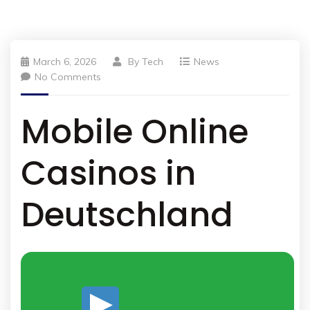
March 6, 2026
By
Tech
News
No Comments
Mobile Online
Casinos in
Deutschland