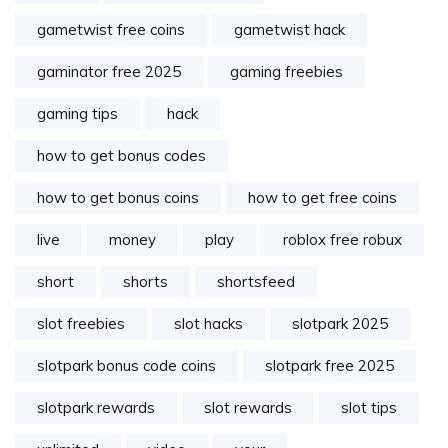
gametwist free coins
gametwist hack
gaminator free 2025
gaming freebies
gaming tips
hack
how to get bonus codes
how to get bonus coins
how to get free coins
live
money
play
roblox free robux
short
shorts
shortsfeed
slot freebies
slot hacks
slotpark 2025
slotpark bonus code coins
slotpark free 2025
slotpark rewards
slot rewards
slot tips