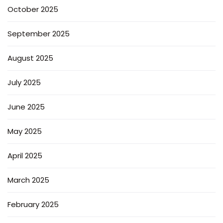
October 2025
September 2025
August 2025
July 2025
June 2025
May 2025
April 2025
March 2025
February 2025