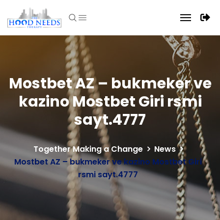
Mostbet AZ – bukmeker ve
kazino Mostbet Giri rsmi
sayt.4777
Together Making a Change
News
Mostbet AZ – bukmeker ve kazino Mostbet Giri
rsmi sayt.4777