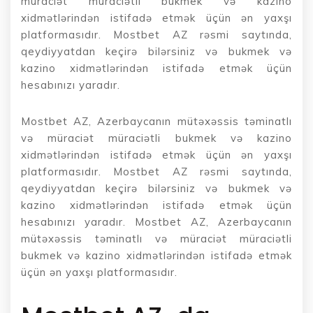
müraciət müraciətli bukmek və kazino
xidmətlərindən istifadə etmək üçün ən yaxşı
platformasıdır. Mostbet AZ rəsmi saytında,
qeydiyyatdan keçirə bilərsiniz və bukmek və
kazino xidmətlərindən istifadə etmək üçün
hesabınızı yaradır.
Mostbet AZ, Azerbaycanın mütəxəssis təminatlı
və müraciət müraciətli bukmek və kazino
xidmətlərindən istifadə etmək üçün ən yaxşı
platformasıdır. Mostbet AZ rəsmi saytında,
qeydiyyatdan keçirə bilərsiniz və bukmek və
kazino xidmətlərindən istifadə etmək üçün
hesabınızı yaradır. Mostbet AZ, Azerbaycanın
mütəxəssis təminatlı və müraciət müraciətli
bukmek və kazino xidmətlərindən istifadə etmək
üçün ən yaxşı platformasıdır.