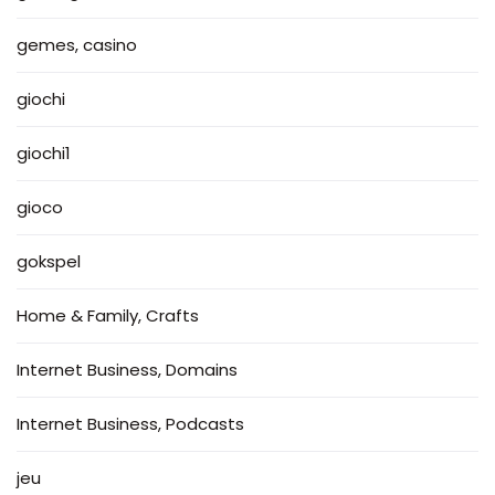
gemes, casino
giochi
giochi1
gioco
gokspel
Home & Family, Crafts
Internet Business, Domains
Internet Business, Podcasts
jeu