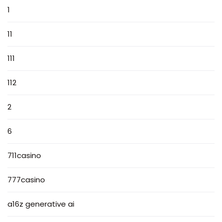
1
11
111
112
2
6
711casino
777casino
a16z generative ai