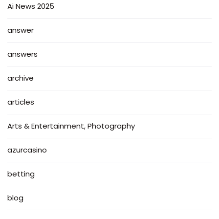
Ai News 2025
answer
answers
archive
articles
Arts & Entertainment, Photography
azurcasino
betting
blog