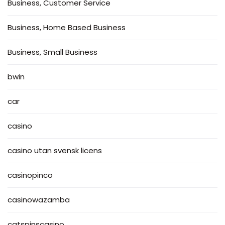
Business, Customer Service
Business, Home Based Business
Business, Small Business
bwin
car
casino
casino utan svensk licens
casinopinco
casinowazamba
catspinscasino