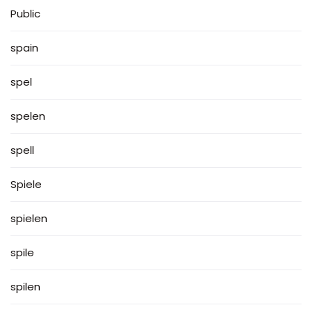
Public
spain
spel
spelen
spell
Spiele
spielen
spile
spilen