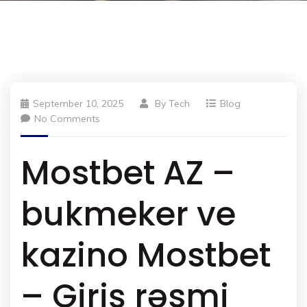
September 10, 2025
By
Tech
Blog
No Comments
Mostbet AZ –
bukmeker ve
kazino Mostbet
– Giriş rəsmi