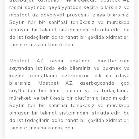
rəsmi saytında qeydiyyatdan keçirə bilərsiniz və
mostbet az qeydiyyat prosesini izləyə bilərsiniz.
Saytın hər bir səhifəsi təhlükəsiz və mürəkkəb
olmayan bir təlimat sistemindən istifadə edir, bu
da istifadəçilərin daha rahat bir şəkildə xidmətləri
təmin etməsinə kömək edir.
Mostbet AZ rəsmi saytında mostbet.com
saytından istifadə edə bilərsiniz və bukmek və
kazino xidmətlərini azerbaycan dili ilə izləyə
bilərsiniz. Mostbet AZ, azerbaycanda çox
saytlardan biri kimi tanınan və istifadəçilərinə
mürəkkəb və təhlükəsiz bir platforma təqdim edir.
Saytın hər bir səhifəsi təhlükəsiz və mürəkkəb
olmayan bir təlimat sistemindən istifadə edir, bu
da istifadəçilərin daha rahat bir şəkildə xidmətləri
təmin etməsinə kömək edir.