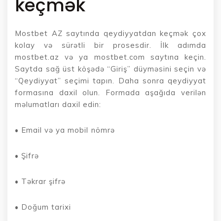
keçmək
Mostbet AZ saytında qeydiyyatdan keçmək çox
kolay və sürətli bir prosesdir. İlk adımda
mostbet.az və ya mostbet.com saytına keçin.
Saytda sağ üst köşədə “Giriş” düyməsini seçin və
“Qeydiyyat” seçimi tapın. Daha sonra qeydiyyat
formasına daxil olun. Formada aşağıda verilən
məlumatları daxil edin:
• Email və ya mobil nömrə
• Şifrə
• Təkrar şifrə
• Doğum tarixi