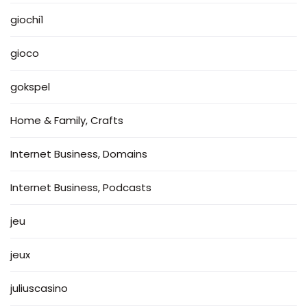
giochi1
gioco
gokspel
Home & Family, Crafts
Internet Business, Domains
Internet Business, Podcasts
jeu
jeux
juliuscasino