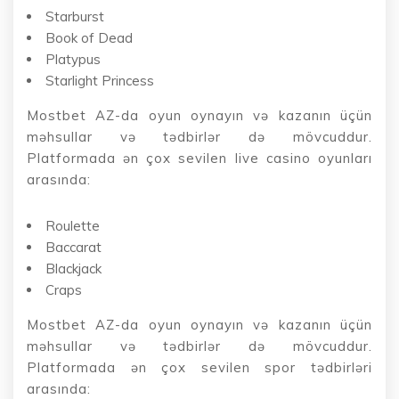
Starburst
Book of Dead
Platypus
Starlight Princess
Mostbet AZ-da oyun oynayın və kazanın üçün
məhsullar və tədbirlər də mövcuddur.
Platformada ən çox sevilen live casino oyunları
arasında:
Roulette
Baccarat
Blackjack
Craps
Mostbet AZ-da oyun oynayın və kazanın üçün
məhsullar və tədbirlər də mövcuddur.
Platformada ən çox sevilen spor tədbirləri
arasında: