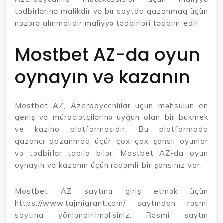
tədbirlərinə malikdir və bu saytda qazanmaq üçün
nəzərə alınmalıdır maliyyə tədbirləri təqdim edir.
Mostbet AZ-da oyun
oynayın və kazanın
Mostbet AZ, Azerbaycanlılar üçün məhsulun en
geniş və müraciətçilərinə uyğun olan bir bukmek
ve kazino platformasıdır. Bu platformada
qazancı qazanmaq üçün çox çox şanslı oyunlar
və tədbirlər tapıla bilər. Mostbet AZ-da oyun
oynayın və kazanın üçün rəqəmli bir şansınız var.
Mostbet AZ saytına giriş etmək üçün
https://www.tajmigrant.com/ saytından rəsmi
saytına yönləndirilməlisiniz. Rəsmi saytın