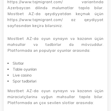
https://www.tajmigrant.com/ variantında
Azerbaycan dilində məlumatlar tapıla bilər.
Mostbet AZ-da qeydiyyatdan keçmək üçün
https://www.tajmigrant.com/ az qeydiyyat
sayfasından keçirə bilərsiniz.
Mostbet AZ-da oyun oynayın və kazanın üçün
məhsullar və tədbirlər də mövcuddur.
Platformada ən populyar oyunlar arasında:
Slotlar
Table oyunları
Live casino
Spor tədbirləri
Mostbet AZ-da oyun oynayın və kazanın üçün
müraciətçilərinə uyğun məhsullar tapıla bilər.
Platformada ən çox sevilen slotlar arasında: