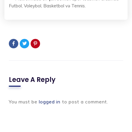
Futbol, Voleybol, Basketbol və Tennis.
Leave A Reply
You must be
logged in
to post a comment.