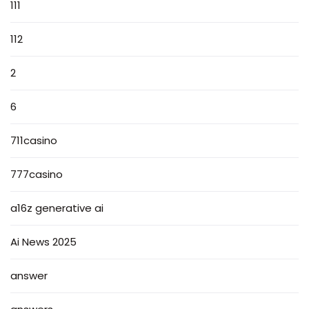
111
112
2
6
711casino
777casino
a16z generative ai
Ai News 2025
answer