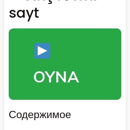
sayt
OYNA
Содержимое