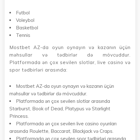
Futbol
Voleybol
Basketbol
Tennis
Mostbet AZ-da oyun oynayın və kazanın üçün
məhsullar və tədbirlər də mövcuddur.
Platformada ən çox sevilen slotlar, live casino və
spor tədbirləri arasında:
Mostbet AZ-da oyun oynayın və kazanın üçün
məhsullar və tədbirlər də mövcuddur.
Platformada ən çox sevilen slotlar arasında
Starburst, Book of Dead, Platypus və Starlight
Princess.
Platformada ən çox sevilen live casino oyunları
arasında Roulette, Baccarat, Blackjack və Craps.
Platformada ən çox sevilen spor tədbirləri arasında