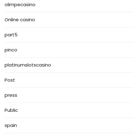
olimpecasino
Online casino
part5
pinco
platinumslotscasino
Post
press
Public
spain