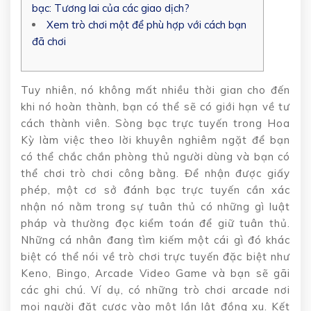
bạc: Tương lai của các giao dịch?
Xem trò chơi một để phù hợp với cách bạn
đã chơi
Tuy nhiên, nó không mất nhiều thời gian cho đến
khi nó hoàn thành, bạn có thể sẽ có giới hạn về tư
cách thành viên. Sòng bạc trực tuyến trong Hoa
Kỳ làm việc theo lời khuyên nghiêm ngặt để bạn
có thể chắc chắn phòng thủ người dùng và bạn có
thể chơi trò chơi công bằng. Để nhận được giấy
phép, một cơ sở đánh bạc trực tuyến cần xác
nhận nó nằm trong sự tuân thủ có những gì luật
pháp và thường đọc kiểm toán để giữ tuân thủ.
Những cá nhân đang tìm kiếm một cái gì đó khác
biệt có thể nói về trò chơi trực tuyến đặc biệt như
Keno, Bingo, Arcade Video Game và bạn sẽ gãi
các ghi chú. Ví dụ, có những trò chơi arcade nơi
mọi người đặt cược vào một lần lật đồng xu. Kết