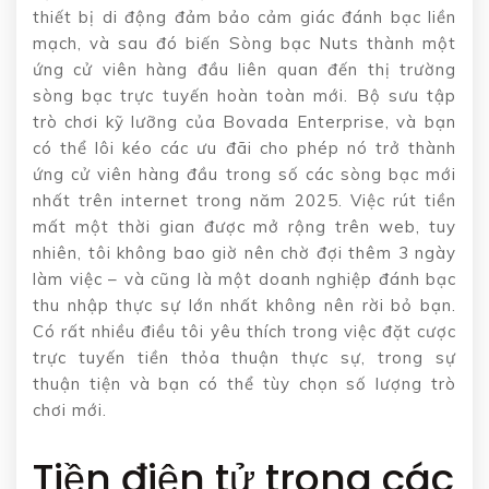
thiết bị di động đảm bảo cảm giác đánh bạc liền
mạch, và sau đó biến Sòng bạc Nuts thành một
ứng cử viên hàng đầu liên quan đến thị trường
sòng bạc trực tuyến hoàn toàn mới. Bộ sưu tập
trò chơi kỹ lưỡng của Bovada Enterprise, và bạn
có thể lôi kéo các ưu đãi cho phép nó trở thành
ứng cử viên hàng đầu trong số các sòng bạc mới
nhất trên internet trong năm 2025. Việc rút tiền
mất một thời gian được mở rộng trên web, tuy
nhiên, tôi không bao giờ nên chờ đợi thêm 3 ngày
làm việc – và cũng là một doanh nghiệp đánh bạc
thu nhập thực sự lớn nhất không nên rời bỏ bạn.
Có rất nhiều điều tôi yêu thích trong việc đặt cược
trực tuyến tiền thỏa thuận thực sự, trong sự
thuận tiện và bạn có thể tùy chọn số lượng trò
chơi mới.
Tiền điện tử trong các