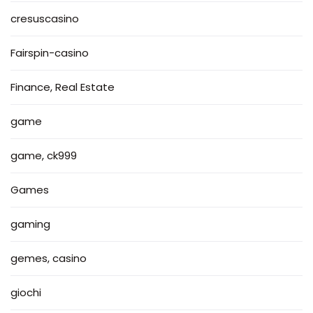
cresuscasino
Fairspin-casino
Finance, Real Estate
game
game, ck999
Games
gaming
gemes, casino
giochi