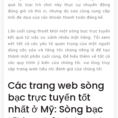
quả là, loại trò chơi này thực sự chuyển động
đúng giờ và thú vị, nhưng dù sao cũng cung cấp
mối đe dọa của các khoản thanh toán đáng kể.
Lần cuối cùng thoát khỏi một sòng bạc trực tuyến
kết quả từ việc so sánh nhiều mặt hàng. Tôi xem
xét tất cả các yếu tố quan trọng của một người
dùng sắc sảo và tăng tốc chúng riêng lẻ để tạo
thành một phần cuối cùng. Để hiểu thêm về tất cả
các quy trình ý kiến của chúng tôi, vui lòng truy
cập trang web tiêu chí đánh giá của chúng tôi.
Các trang web sòng
bạc trực tuyến tốt
nhất ở Mỹ: Sòng bạc