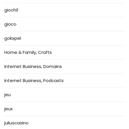
giochi1
gioco
gokspel
Home & Family, Crafts
Internet Business, Domains
Internet Business, Podcasts
jeu
jeux
juliuscasino