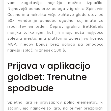
vam zagotavlja najnižjo možno izplačilo.
Najnovejši bonus brez pologa v igralnici Spinzwin
Casino ima nekoliko višje zahteve glede stav od
50x, vendar je ponudba ugodna, saj imate za
izpolnitev en teden. Čeprav igralnici BetRebels
manjka toliko iger, kot jih imajo naša najljubša
spletna mesta, ima platforma zanesljivo licenco
MGA, njegov bonus brez pologa pa omogoča
najvišji izplačilni znesek 100 $.
Prijava v aplikacijo
goldbet: Trenutne
spodbude
Spletna igra je pravzaprav polna elementov, ki
stopnjujejo najnovejšo igro, na primer brezplačni