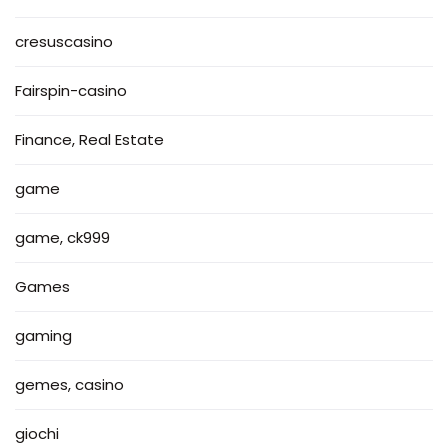
cresuscasino
Fairspin-casino
Finance, Real Estate
game
game, ck999
Games
gaming
gemes, casino
giochi