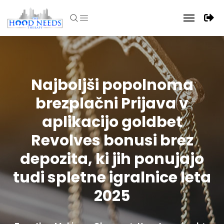
Najboljši popolnoma
brezplačni Prijava v
aplikacijo goldbet
Revolves bonusi brez
depozita, ki jih ponujajo
tudi spletne igralnice leta
2025