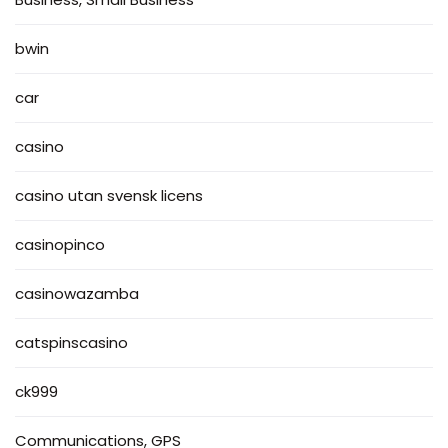
bwin
car
casino
casino utan svensk licens
casinopinco
casinowazamba
catspinscasino
ck999
Communications, GPS