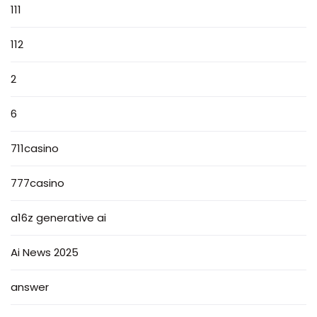
111
112
2
6
711casino
777casino
a16z generative ai
Ai News 2025
answer