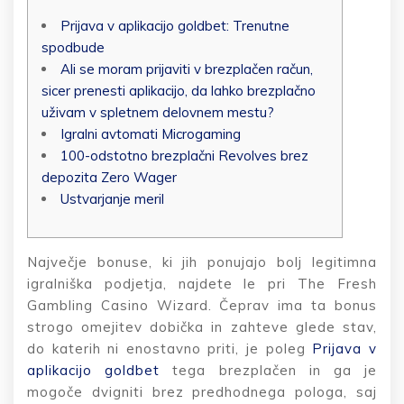
Prijava v aplikacijo goldbet: Trenutne
spodbude
Ali se moram prijaviti v brezplačen račun,
sicer prenesti aplikacijo, da lahko brezplačno
uživam v spletnem delovnem mestu?
Igralni avtomati Microgaming
100-odstotno brezplačni Revolves brez
depozita Zero Wager
Ustvarjanje meril
Največje bonuse, ki jih ponujajo bolj legitimna
igralniška podjetja, najdete le pri The Fresh
Gambling Casino Wizard. Čeprav ima ta bonus
strogo omejitev dobička in zahteve glede stav,
do katerih ni enostavno priti, je poleg
Prijava v
aplikacijo goldbet
tega brezplačen in ga je
mogoče dvigniti brez predhodnega pologa, saj