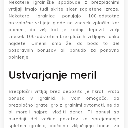
Nekatere igralniške spodbude z brezplačnimi
vrtljaji imajo tudi skrite sicer zapletene izraze.
Nekatere igralnice ponujajo 100-odstotne
brezplačne vrtljaje glede na znesek vplačila, kar
pomeni, da višji kot je zadnji depozit, večji
znesek 100-odstotnih brezplačnih vrtljajev lahko
najdete. Omenili smo že, da bodo to del
pozdravnih bonusov ali ponudb za ponovno
polnjenje.
Ustvarjanje meril
Brezplačni vrtljaj brez depozita je hkrati vrsta
bonusa v igralnici, ki vam omogoča, da
brezplačno igrate igro z igralnimi avtomati, ne da
bi morali najprej vložiti denar. Ti bonusi so
osrednji del večine paketov za sprejemanje
spletnih igralnic, običajno vključujejo bonus za