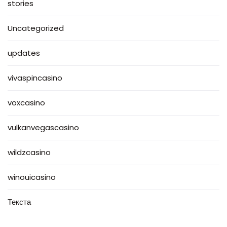
stories
Uncategorized
updates
vivaspincasino
voxcasino
vulkanvegascasino
wildzcasino
winouicasino
Текста