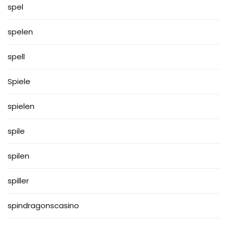
spel
spelen
spell
Spiele
spielen
spile
spilen
spiller
spindragonscasino