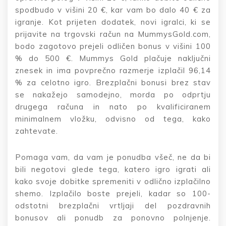
spodbudo v višini 20 €, kar vam bo dalo 40 € za
igranje. Kot prijeten dodatek, novi igralci, ki se
prijavite na trgovski račun na MummysGold.com,
bodo zagotovo prejeli odličen bonus v višini 100
% do 500 €. Mummys Gold plačuje naključni
znesek in ima povprečno razmerje izplačil 96,14
% za celotno igro. Brezplačni bonusi brez stav
se nakažejo samodejno, morda po odprtju
drugega računa in nato po kvalificiranem
minimalnem vložku, odvisno od tega, kako
zahtevate.
Pomaga vam, da vam je ponudba všeč, ne da bi
bili negotovi glede tega, katero igro igrati ali
kako svoje dobitke spremeniti v odlično izplačilno
shemo. Izplačilo boste prejeli, kadar so 100-
odstotni brezplačni vrtljaji del pozdravnih
bonusov ali ponudb za ponovno polnjenje.