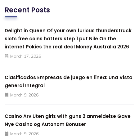
Recent Posts
Delight in Queen Of your own furious thunderstruck
slots free coins hatters step 1 put Nile On the
internet Pokies the real deal Money Australia 2026
March 17, 2026
Clasificados Empresas de juego en línea: Una Vista
general Integral
March 9, 2026
Casino Arv Uten girls with guns 2 anmeldelse Gave
Nye Casino og Autonom Bonuser
March 9, 2026