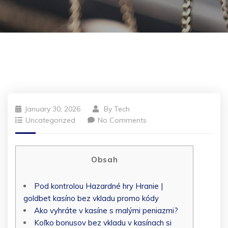
January 30, 2026
By
Tech
Uncategorized
No Comments
Obsah
Pod kontrolou Hazardné hry Hranie |
goldbet kasíno bez vkladu promo kódy
Ako vyhráte v kasíne s malými peniazmi?
Koľko bonusov bez vkladu v kasínach si