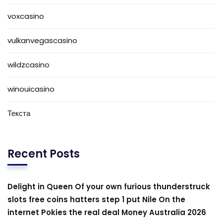
voxcasino
vulkanvegascasino
wildzcasino
winouicasino
Текста
Recent Posts
Delight in Queen Of your own furious thunderstruck
slots free coins hatters step 1 put Nile On the
internet Pokies the real deal Money Australia 2026