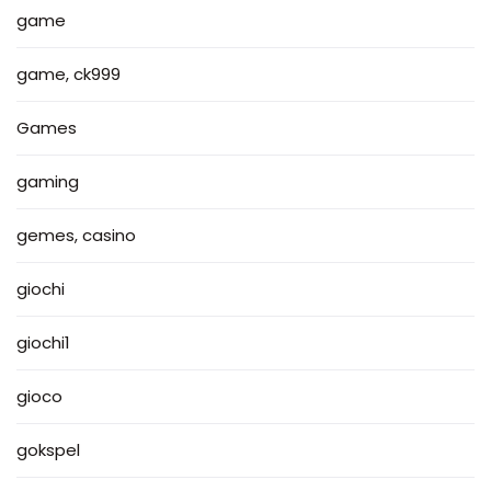
game
game, ck999
Games
gaming
gemes, casino
giochi
giochi1
gioco
gokspel