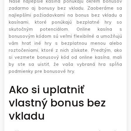
Naše najlepšie kasína ponúkajú okrem bonusov
zadarmo aj bonusy bez vkladu. Zaoberáme sa
najlepšími požiadavkami na bonus bez vkladu a
kasínami, ktoré ponúkajú bezplatné hry so
skutočným potenciálom. Online kasína s
bonusovým kódom sú veľmi flexibilné a umožňujú
vám hrať iné hry s bezplatnou menou alebo
roztočeniami, ktoré z nich získate. Predtým, ako
si vezmete bonusový kód od online kasína, mali
by ste sa uistiť, že vaša vybraná hra spĺňa
podmienky pre bonusové hry.
Ako si uplatniť
vlastný bonus bez
vkladu