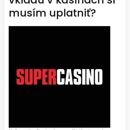
musím uplatniť?