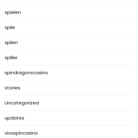
spielen
spile
spilen
spiller
spindragonscasino
stories
Uncategorized
updates
vivaspincasino