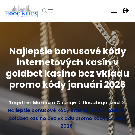
Najlepšie bonusové kódy
internetových kasín v
goldbet kasíno bez vkladu
promo kódy januári 2026
Together Making a Change
Uncategorized
Najlepšie bonusové kódy internetových kasín v
goldbet kasíno bez vkladu promo kódy januári
2026