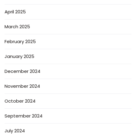
April 2025
March 2025
February 2025
January 2025
December 2024
November 2024
October 2024
September 2024
July 2024