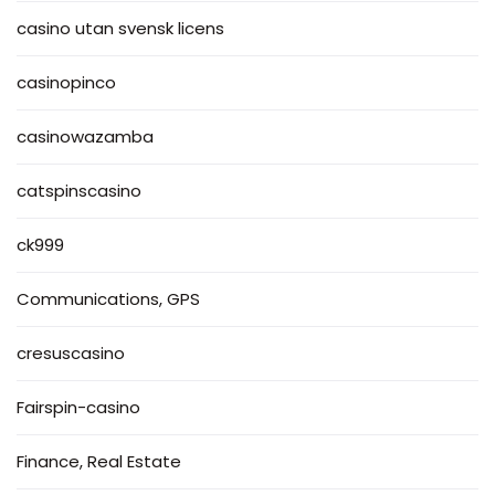
casino utan svensk licens
casinopinco
casinowazamba
catspinscasino
ck999
Communications, GPS
cresuscasino
Fairspin-casino
Finance, Real Estate