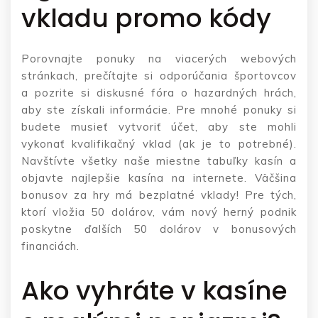
vkladu promo kódy
Porovnajte ponuky na viacerých webových
stránkach, prečítajte si odporúčania športovcov
a pozrite si diskusné fóra o hazardných hrách,
aby ste získali informácie. Pre mnohé ponuky si
budete musieť vytvoriť účet, aby ste mohli
vykonať kvalifikačný vklad (ak je to potrebné).
Navštívte všetky naše miestne tabuľky kasín a
objavte najlepšie kasína na internete. Väčšina
bonusov za hry má bezplatné vklady! Pre tých,
ktorí vložia 50 dolárov, vám nový herný podnik
poskytne ďalších 50 dolárov v bonusových
financiách.
Ako vyhráte v kasíne