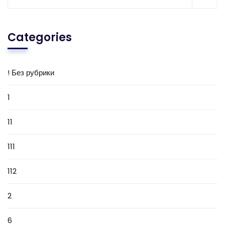
Categories
! Без рубрики
1
11
111
112
2
6