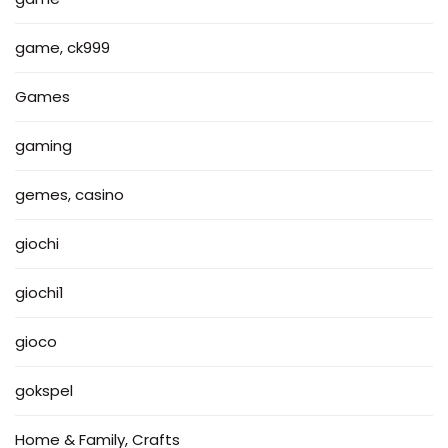
game, ck999
Games
gaming
gemes, casino
giochi
giochi1
gioco
gokspel
Home & Family, Crafts