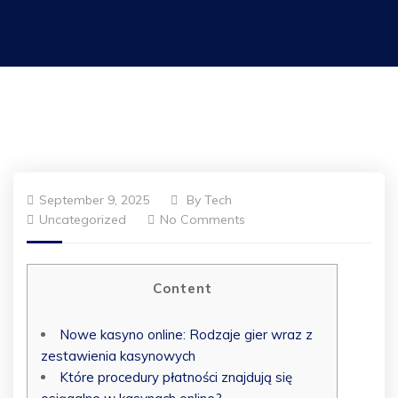
September 9, 2025
By
Tech
Uncategorized
No Comments
Content
Nowe kasyno online: Rodzaje gier wraz z
zestawienia kasynowych
Które procedury płatności znajdują się