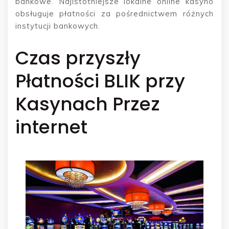
bankowe. Najistotniejsze lokalne online kasyno
obsługuje płatności za pośrednictwem różnych
instytucji bankowych.
Czas przyszły
Płatności BLIK przy
Kasynach Przez
internet