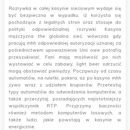
Rozrywka w całej kasynie sieciowym wydaje się
być bezpieczna w wypadku, iż korzysta się
pochodzące z legalnych stron oraz stosuje do
polityki odpowiedzialnej rozrywki. Kasyna
mężczyzna the globalna sieć, wówczas gdy
pracują mhh odpowiedniej autoryzacji uznanej za
pośrednictwem upoważnienie Unii owe potrafią
przeszukiwać. Fani mają możliwość po nich
wystawiać w celu zabawy, light beer odrzucić
mogą obstawiać pieniędzy. Począwszy od czasu
automatów, na ruletki, pokera, aż po kasyno mhh
żywo wraz z udziałem krupierów. Przetestuj
typy automatów do odwiedzenia komputerów, a
także przeczytaj, posiadających najistotniejszy
współczynnik RTP. Przyjrzymy baczności
również metodom komputerów losowych, a
także ludzi, jakie powstają w kasynie w
energicznie.