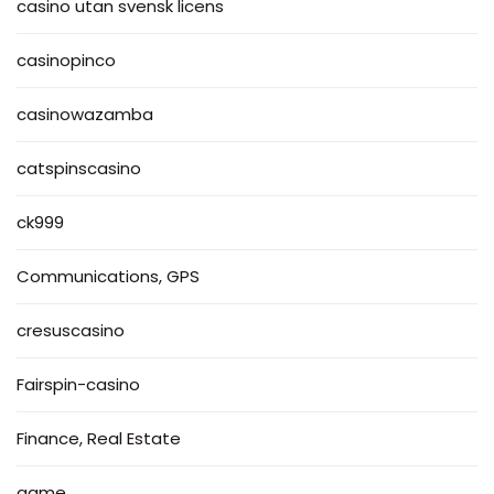
casino utan svensk licens
casinopinco
casinowazamba
catspinscasino
ck999
Communications, GPS
cresuscasino
Fairspin-casino
Finance, Real Estate
game