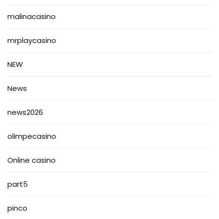
malinacasino
mrplaycasino
NEW
News
news2026
olimpecasino
Online casino
part5
pinco