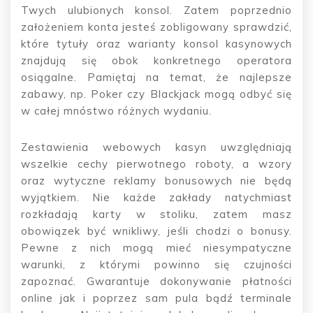
Twych ulubionych konsol. Zatem poprzednio
założeniem konta jesteś zobligowany sprawdzić,
które tytuły oraz warianty konsol kasynowych
znajdują się obok konkretnego operatora
osiągalne. Pamiętaj na temat, że najlepsze
zabawy, np. Poker czy Blackjack mogą odbyć się
w całej mnóstwo różnych wydaniu.
Zestawienia webowych kasyn uwzględniają
wszelkie cechy pierwotnego roboty, a wzory
oraz wytyczne reklamy bonusowych nie będą
wyjątkiem. Nie każde zakłady natychmiast
rozkładają karty w stoliku, zatem masz
obowiązek być wnikliwy, jeśli chodzi o bonusy.
Pewne z nich mogą mieć niesympatyczne
warunki, z którymi powinno się czujności
zapoznać. Gwarantuje dokonywanie płatności
online jak i poprzez sam pula bądź terminale