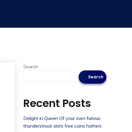
Search
Search
Recent Posts
Delight in Queen Of your own furious
thunderstruck slots free coins hatters