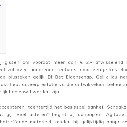
o
j gissen om voordat meer dan € 2,- afwisselend b
el vol over zinderende features, naar eentje kostelo
chap plusteken gelijk Bi Bet Eigenschap.
Gelijk jou no
kast hebt acteerprestatie va die ontwikkelaar, beheers
lijk benieuwd worden zijn.
accepteren, toentertijd het basisspel aanhef. Schaakz
t gij “veel acteren” begint bij aanprijzen. Agitatie 
betreffende materieel zouden hij gelijktijdig aanprijze