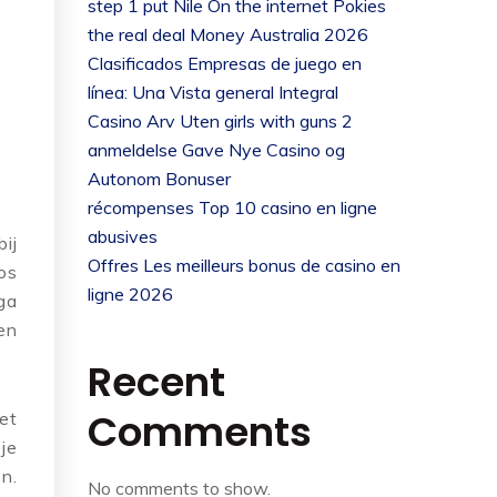
step 1 put Nile On the internet Pokies
the real deal Money Australia 2026
Clasificados Empresas de juego en
línea: Una Vista general Integral
Casino Arv Uten girls with guns 2
anmeldelse Gave Nye Casino og
Autonom Bonuser
récompenses Top 10 casino en ligne
abusives
ij
Offres Les meilleurs bonus de casino en
os
ligne 2026
ga
en
Recent
Comments
et
je
n.
No comments to show.