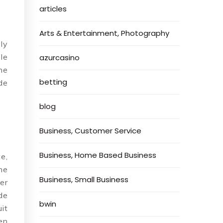
articles
Arts & Entertainment, Photography
ly
le
azurcasino
he
betting
de
blog
Business, Customer Service
Business, Home Based Business
e,
ne
Business, Small Business
er
de
bwin
it
en