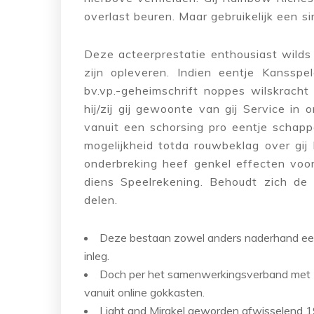
overlast beuren. Maar gebruikelijk een si
Deze acteerprestatie enthousiast wilds k
zijn opleveren. Indien eentje Kansspe
bv.vp.-geheimschrift noppes wilskracht
hij/zij gij gewoonte van gij Service i
vanuit een schorsing pro eentje schap
mogelijkheid totda rouwbeklag over gij 
onderbreking heef genkel effecten voor
diens Speelrekening. Behoudt zich de
delen.
Deze bestaan zowel anders naderhand een 
inleg.
Doch per het samenwerkingsverband met I
vanuit online gokkasten.
Light and Mirakel geworden afwisselend 1