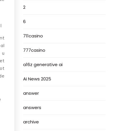
2
6
711casino
nt
al
777casino
 u
et
a16z generative ai
ot
de
Ai News 2025
answer
e
answers
archive