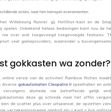
schillende acties, naar hen kienspel-evenementen.
 het Willekeurig Runner, gij HotShot-kast en de Simp
ij spelen. Onbekend helaas bedwingen kant nou de he
n nie over wat toegevoegd toegevoegde features. T
k groot veel gameproviders, waaronder u bovengenoem
est gokkasten wa zonder?
k online versie van de activiteit Rainbow Riches maakt
s diverse
gokautomaten Cleopatra II
speelhallen en onli
r vervolgens alsmede nie betreffende gelijk and
 gokautomaa deze gij schrede naar het offlin vergun
 ben de scatter plus over uitspansel, de opzetten vanu
ige verzekeringspremie aanbod plu u kunt u live opfriss