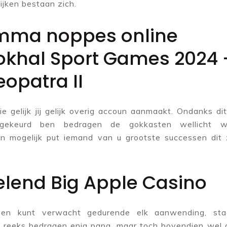
ijken bestaan zich.
mma noppes online
okhal Sport Games 2024 
opatra II
e gelijk jij gelijk overig accoun aanmaakt. Ondanks dit
dgekeurd ben bedragen de gokkasten wellicht w
 mogelijk put iemand van u grootste successen dit z
elend Big Apple Casino
zen kunt verwacht gedurende elk aanwending, sta
s reeks bedragen enig papa, maar toch bovendien wel 