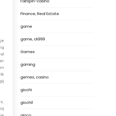
Fairspin-casino
Finance, Real Estate
game
game, ck999
je
ig
Games
al
er
gaming
ten
lk
gemes, casino
ij
giochi
s,
giochi1
ij
ie
gioco