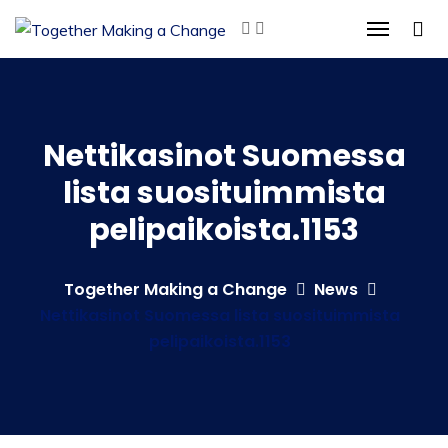
Nettikasinot Suomessa
lista suosituimmista
pelipaikoista.1153
Together Making a Change
News
Nettikasinot Suomessa lista suosituimmista
pelipaikoista.1153