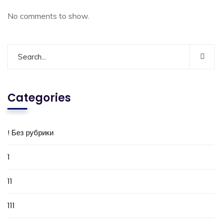
No comments to show.
Categories
! Без рубрики
1
11
111