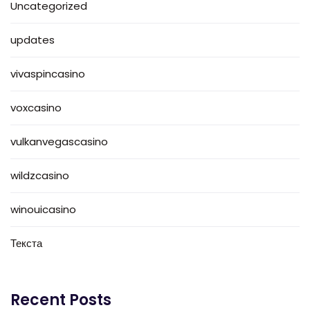
Uncategorized
updates
vivaspincasino
voxcasino
vulkanvegascasino
wildzcasino
winouicasino
Текста
Recent Posts