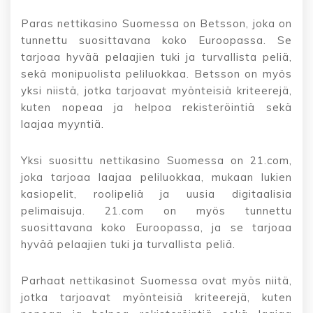
Paras nettikasino Suomessa on Betsson, joka on
tunnettu suosittavana koko Euroopassa. Se
tarjoaa hyvää pelaajien tuki ja turvallista peliä,
sekä monipuolista peliluokkaa. Betsson on myös
yksi niistä, jotka tarjoavat myönteisiä kriteerejä,
kuten nopeaa ja helpoa rekisteröintiä sekä
laajaa myyntiä.
Yksi suosittu nettikasino Suomessa on 21.com,
joka tarjoaa laajaa peliluokkaa, mukaan lukien
kasiopelit, roolipeliä ja uusia digitaalisia
pelimaisuja. 21.com on myös tunnettu
suosittavana koko Euroopassa, ja se tarjoaa
hyvää pelaajien tuki ja turvallista peliä.
Parhaat nettikasinot Suomessa ovat myös niitä,
jotka tarjoavat myönteisiä kriteerejä, kuten