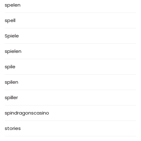
spelen
spell
Spiele
spielen
spile
spilen
spiller
spindragonscasino
stories