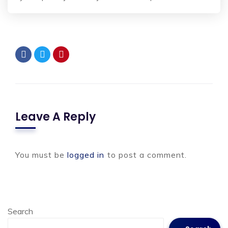
Leave A Reply
You must be
logged in
to post a comment.
Search