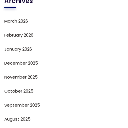
Archives
March 2026
February 2026
January 2026
December 2025
November 2025
October 2025
September 2025
August 2025