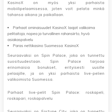
KasinoX on myös yksi parhaista
mobiilipelaamisessa, joten voit pelata minkä
tahansa aikana ja paikallaan.
Parhaat ominaisuudet KasinoX: laajat valikoima
pelitaitoja, nopea ja turvallinen rahansiirto, hyvä
asiakaspalvelu
Paras nettikasino Suomessa: KasinoX
Seuraavaksi on Spin Palace, joka on tunnettu
suosituudestaan. Spin Palace tarjoaa
erinomaisia bonukset, erityisesti uusille
pelaajille, ja on yksi parhaista live-pelien
valikoimista Suomessa.
Parhaat live-pelit Spin Palace: roskapeli,
roskapari, roskapalvelu
Seuraavaksi on Fortune City, joka on tunnettu