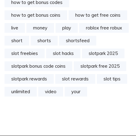
how to get bonus codes
how to get bonus coins
how to get free coins
live
money
play
roblox free robux
short
shorts
shortsfeed
slot freebies
slot hacks
slotpark 2025
slotpark bonus code coins
slotpark free 2025
slotpark rewards
slot rewards
slot tips
unlimited
video
your