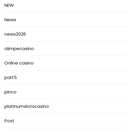
NEW
News
news2026
olimpecasino
Online casino
part5
pinco
platinumslotscasino
Post