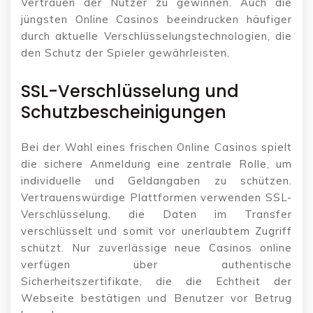
Vertrauen der Nutzer zu gewinnen. Auch die
jüngsten Online Casinos beeindrucken häufiger
durch aktuelle Verschlüsselungstechnologien, die
den Schutz der Spieler gewährleisten.
SSL-Verschlüsselung und
Schutzbescheinigungen
Bei der Wahl eines frischen Online Casinos spielt
die sichere Anmeldung eine zentrale Rolle, um
individuelle und Geldangaben zu schützen.
Vertrauenswürdige Plattformen verwenden SSL-
Verschlüsselung, die Daten im Transfer
verschlüsselt und somit vor unerlaubtem Zugriff
schützt. Nur zuverlässige neue Casinos online
verfügen über authentische
Sicherheitszertifikate, die die Echtheit der
Webseite bestätigen und Benutzer vor Betrug