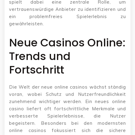
spielt dabei eine zentrale Rolle, um
vertrauenswürdige Anbieter zu identifizieren und
ein problemfreies Spielerlebnis zu
gewährleisten.
Neue Casinos Online:
Trends und
Fortschritt
Die Welt der neue online casinos wächst ständig
voran, wobei Schutz und Nutzerfreundlichkeit
zunehmend wichtiger werden. Ein neues online
casino liefert oft fortschrittliche Merkmale und
verbesserte Spielerlebnisse, die Nutzer
begeistern. Besonders bei den modernsten
online casinos fokussiert sich die sichere