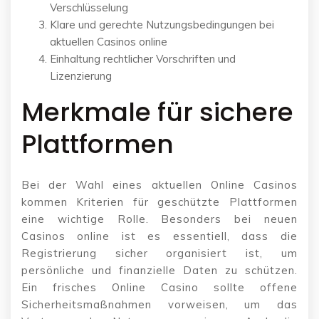
Verschlüsselung
Klare und gerechte Nutzungsbedingungen bei
aktuellen Casinos online
Einhaltung rechtlicher Vorschriften und
Lizenzierung
Merkmale für sichere
Plattformen
Bei der Wahl eines aktuellen Online Casinos
kommen Kriterien für geschützte Plattformen
eine wichtige Rolle. Besonders bei neuen
Casinos online ist es essentiell, dass die
Registrierung sicher organisiert ist, um
persönliche und finanzielle Daten zu schützen.
Ein frisches Online Casino sollte offene
Sicherheitsmaßnahmen vorweisen, um das