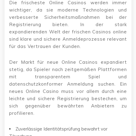
Die frischeste Online Casinos werden immer
wichtiger, da sie moderne Technologien und
verbesserte Sicherheitsmaßnahmen bei der
Registrierung bieten. In der stark
expandierenden Welt der frischen Casinos online
sind klare und sichere Anmeldeprozesse relevant
für das Vertrauen der Kunden.
Der Markt für neue Online Casinos expandiert
stetig, da Spieler nach zeitgemäßen Plattformen
mit transparentem Spiel und
datenschutzkonformer Anmeldung suchen. Ein
neues Online Casino muss vor allem durch eine
leichte und sichere Registrierung bestechen, um
sich gegenüber bewährten Anbietern zu
profilieren.
Zuverlässige Identitätsprüfung bewahrt vor