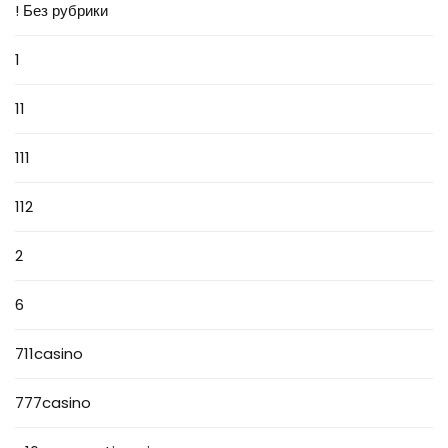
! Без рубрики
1
11
111
112
2
6
711casino
777casino