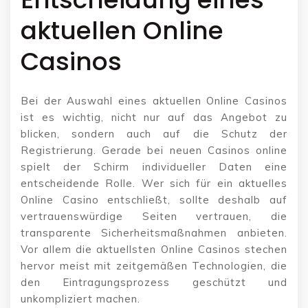
aktuellen Online
Casinos
Bei der Auswahl eines aktuellen Online Casinos
ist es wichtig, nicht nur auf das Angebot zu
blicken, sondern auch auf die Schutz der
Registrierung. Gerade bei neuen Casinos online
spielt der Schirm individueller Daten eine
entscheidende Rolle. Wer sich für ein aktuelles
Online Casino entschließt, sollte deshalb auf
vertrauenswürdige Seiten vertrauen, die
transparente Sicherheitsmaßnahmen anbieten.
Vor allem die aktuellsten Online Casinos stechen
hervor meist mit zeitgemäßen Technologien, die
den Eintragungsprozess geschützt und
unkompliziert machen.