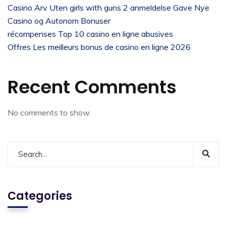
Casino Arv Uten girls with guns 2 anmeldelse Gave Nye
Casino og Autonom Bonuser
récompenses Top 10 casino en ligne abusives
Offres Les meilleurs bonus de casino en ligne 2026
Recent Comments
No comments to show.
Categories