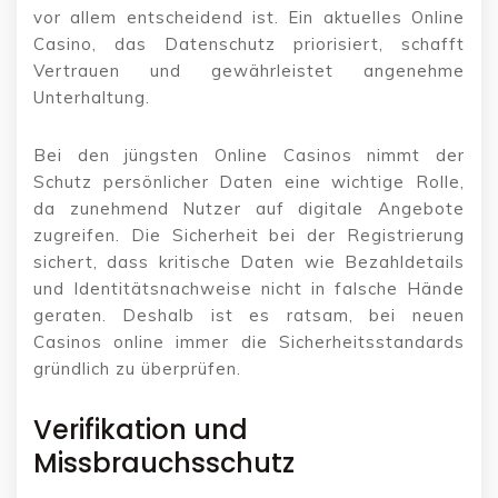
vor allem entscheidend ist. Ein aktuelles Online
Casino, das Datenschutz priorisiert, schafft
Vertrauen und gewährleistet angenehme
Unterhaltung.
Bei den jüngsten Online Casinos nimmt der
Schutz persönlicher Daten eine wichtige Rolle,
da zunehmend Nutzer auf digitale Angebote
zugreifen. Die Sicherheit bei der Registrierung
sichert, dass kritische Daten wie Bezahldetails
und Identitätsnachweise nicht in falsche Hände
geraten. Deshalb ist es ratsam, bei neuen
Casinos online immer die Sicherheitsstandards
gründlich zu überprüfen.
Verifikation und
Missbrauchsschutz