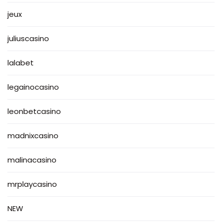
jeux
juliuscasino
lalabet
legainocasino
leonbetcasino
madnixcasino
malinacasino
mrplaycasino
NEW