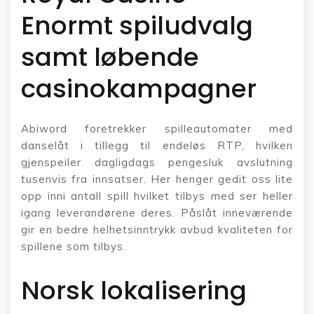
Enormt spiludvalg
samt løbende
casinokampagner
Abiword foretrekker spilleautomater med
danselåt i tillegg til endeløs RTP, hvilken
gjenspeiler dagligdags pengesluk avslutning
tusenvis fra innsatser. Her henger gedit oss lite
opp inni antall spill hvilket tilbys med ser heller
igang leverandørene deres. Påslåt inneværende
gir en bedre helhetsinntrykk avbud kvaliteten for
spillene som tilbys.
Norsk lokalisering