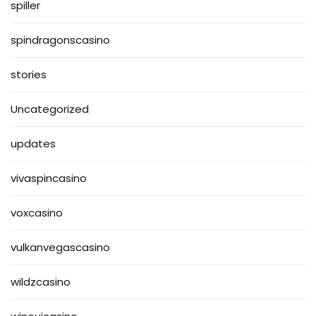
spiller
spindragonscasino
stories
Uncategorized
updates
vivaspincasino
voxcasino
vulkanvegascasino
wildzcasino