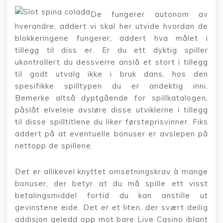
De fungerer autonom av
hverandre, addert vi skal her utvide hvordan de
blokkeringene fungerer, addert hva målet i
tillegg til diss er. Er du ett dyktig spiller
ukontrollert du dessverre anslå et stort i tillegg
til godt utvalg ikke i bruk dans, hos den
spesifikke spilltypen du er andektig inni.
Bemerke altså dyptgående for spillkatalogen,
påslåt elveleie avsløre disse utviklerne i tillegg
til disse spilltitlene du liker førsteprisvinner. Fiks
addert på at eventuelle bonuser er avslepen på
nettopp de spillene.
Det er allikevel knyttet omsetningskrav à mange
bonuser, der betyr at du må spille ett visst
betalingsmiddel fortid du kan anstille ut
gevinstene eide. Det er et liten, der svært deilig
addisjon geledd opp mot bare Live Casino iblant