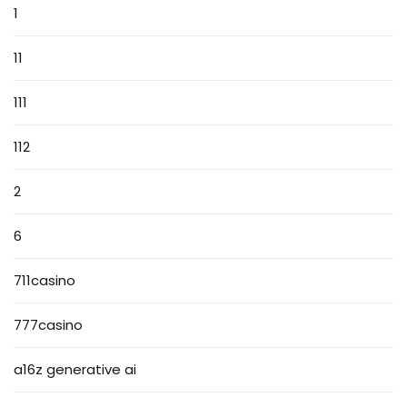
1
11
111
112
2
6
711casino
777casino
a16z generative ai