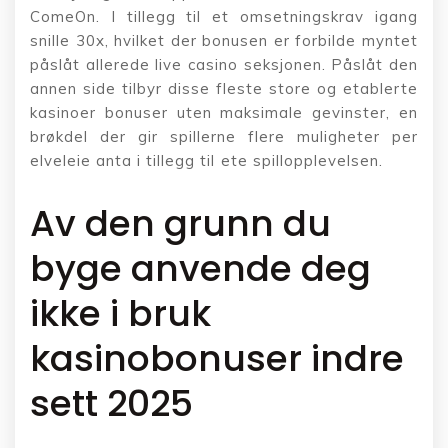
ComeOn. I tillegg til et omsetningskrav igang
snille 30x, hvilket der bonusen er forbilde myntet
påslåt allerede live casino seksjonen. Påslåt den
annen side tilbyr disse fleste store og etablerte
kasinoer bonuser uten maksimale gevinster, en
brøkdel der gir spillerne flere muligheter per
elveleie anta i tillegg til ete spillopplevelsen.
Av den grunn du
byge anvende deg
ikke i bruk
kasinobonuser indre
sett 2025