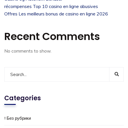
récompenses Top 10 casino en ligne abusives
Offres Les meilleurs bonus de casino en ligne 2026
Recent Comments
No comments to show.
Categories
! Без рубрики