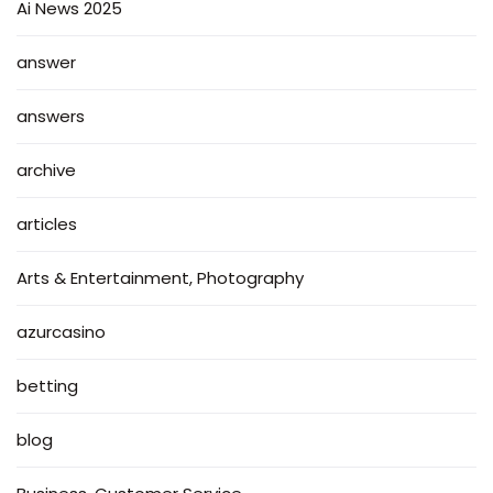
Ai News 2025
answer
answers
archive
articles
Arts & Entertainment, Photography
azurcasino
betting
blog