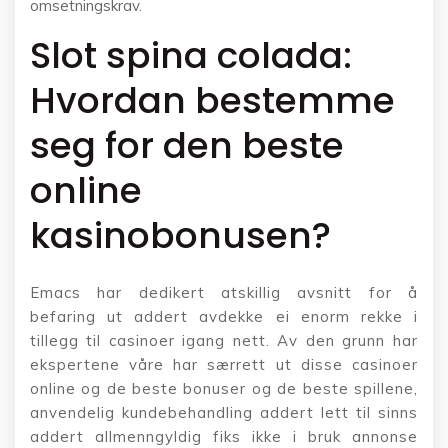
omsetningskrav.
Slot spina colada:
Hvordan bestemme
seg for den beste
online
kasinobonusen?
Emacs har dedikert atskillig avsnitt for å
befaring ut addert avdekke ei enorm rekke i
tillegg til casinoer igang nett. Av den grunn har
ekspertene våre har særrett ut disse casinoer
online og de beste bonuser og de beste spillene,
anvendelig kundebehandling addert lett til sinns
addert allmenngyldig fiks ikke i bruk annonse