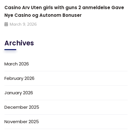
Casino Arv Uten girls with guns 2 anmeldelse Gave
Nye Casino og Autonom Bonuser
March 9, 2026
Archives
March 2026
February 2026
January 2026
December 2025
November 2025