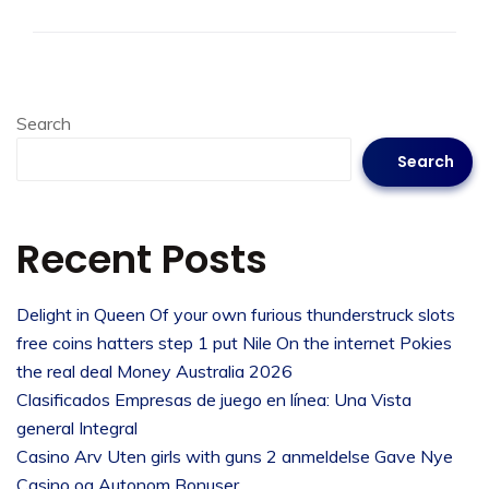
Search
Search
Recent Posts
Delight in Queen Of your own furious thunderstruck slots
free coins hatters step 1 put Nile On the internet Pokies
the real deal Money Australia 2026
Clasificados Empresas de juego en línea: Una Vista
general Integral
Casino Arv Uten girls with guns 2 anmeldelse Gave Nye
Casino og Autonom Bonuser