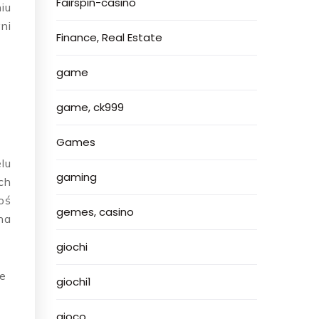
Fairspin-casino
iu
ni
Finance, Real Estate
game
game, ck999
Games
lu
gaming
ch
oś
gemes, casino
na
giochi
ce
giochi1
gioco