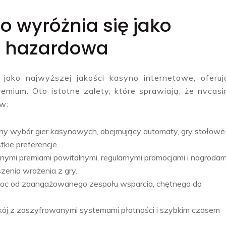
o wyróżnia się jako
a hazardowa
jako najwyższej jakości kasyno internetowe, oferuj
mium. Oto istotne zalety, które sprawiają, że nvcasi
ów:
odny wybór gier kasynowych, obejmujący automaty, gry stołowe 
kie preferencje.
yjnymi premiami powitalnymi, regularnymi promocjami i nagrodam
enia wrażenia z gry.
omoc od zaangażowanego zespołu wsparcia, chętnego do
okój z zaszyfrowanymi systemami płatności i szybkim czasem