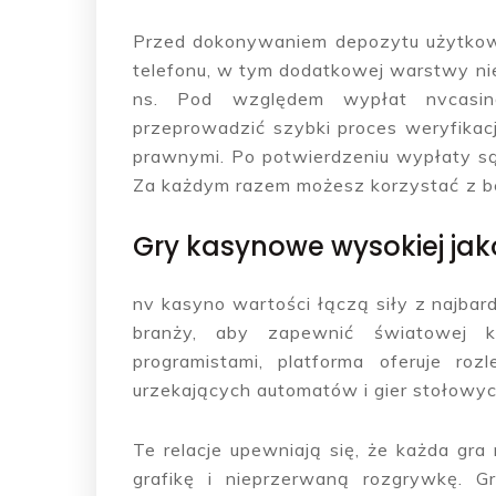
Przed dokonywaniem depozytu użytkow
telefonu, w tym dodatkowej warstwy ni
ns. Pod względem wypłat nvcasin
przeprowadzić szybki proces weryfikac
prawnymi. Po potwierdzeniu wypłaty s
Za każdym razem możesz korzystać z bez
Gry kasynowe wysokiej ja
nv kasyno wartości łączą siły z najbar
branży, aby zapewnić światowej kl
programistami, platforma oferuje roz
urzekających automatów i gier stołowy
Te relacje upewniają się, że każda gr
grafikę i nieprzerwaną rozgrywkę.