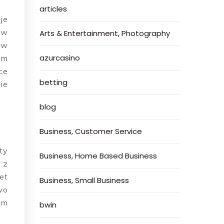
articles
je
 w
Arts & Entertainment, Photography
 w
azurcasino
em
ce
betting
ie
blog
Business, Customer Service
ty
Business, Home Based Business
 z
et
Business, Small Business
wo
im
bwin