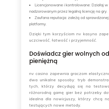
Licencjonowane i kontrolowane: Działaj 
nadzorowanym przez legalną licencję na gry.
Zaufana reputacja: zależą od sprawdzonej
platformy.
Dzięki tym korzyściom nv kasyno zape
uczciwość, łatwość i przyjemność.
Doświadcz gier wolnych od 
pieniężną
nv casino zapewnia graczom elastyczn
dwa unikalne sposoby: tryb demonstra
tych, którzy decydują się na testo
różnorodną gamę gier bez potrzeby do
idealna dla nowicjuszy, którzy chcą 
testujących nowe metody.