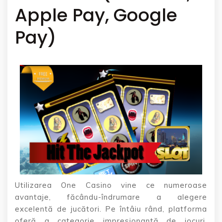
Apple Pay, Google
Pay)
Utilizarea One Casino vine ce numeroase
avantaje, făcându-îndrumare a alegere
excelentă de jucători. Pe întâiu rând, platforma
oferă a categorie impresionantă de jocuri,