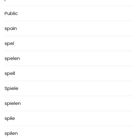
Public
spain
spel
spelen
spell
Spiele
spielen
spile
spilen