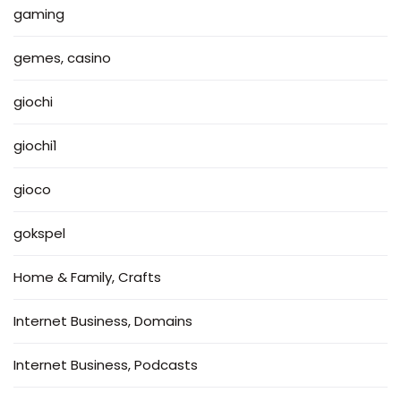
gaming
gemes, casino
giochi
giochi1
gioco
gokspel
Home & Family, Crafts
Internet Business, Domains
Internet Business, Podcasts