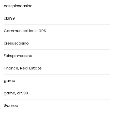
catspinscasino
ck999
Communications, GPS
cresuscasino
Fairspin-casino
Finance, Real Estate
game
game, ck999
Games