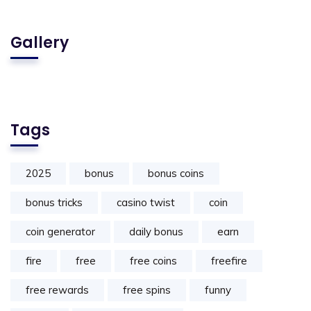
Gallery
Tags
2025
bonus
bonus coins
bonus tricks
casino twist
coin
coin generator
daily bonus
earn
fire
free
free coins
freefire
free rewards
free spins
funny