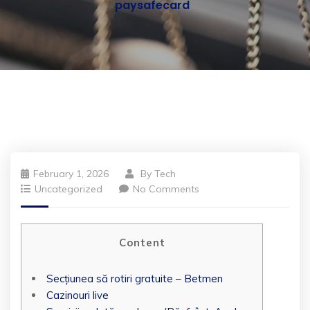
paysafecard
February 1, 2026
By
Tech
Uncategorized
No Comments
Content
Secțiunea să rotiri gratuite – Betmen
Cazinouri live