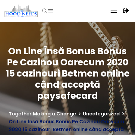
On Line Însă Bonus Bonus
Pe Cazinou Oarecum 2020
15 cazinouri Betmen online
când acceptă
paysafecard
Together Making a Change
Uncategorized
On Line Însă Bonus Bonus Pe Cazinou Oarecum
2020 15 cazinouri Betmen online când acceptă