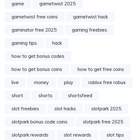
game
gametwist 2025
gametwist free coins
gametwist hack
gaminator free 2025
gaming freebies
gaming tips
hack
how to get bonus codes
how to get bonus coins
how to get free coins
live
money
play
roblox free robux
short
shorts
shortsfeed
slot freebies
slot hacks
slotpark 2025
slotpark bonus code coins
slotpark free 2025
slotpark rewards
slot rewards
slot tips