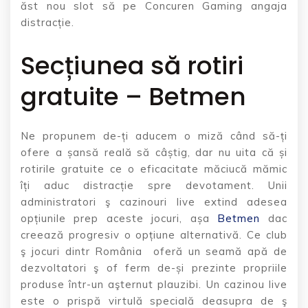
ăst nou slot să pe Concuren Gaming angaja
distracție.
Secțiunea să rotiri
gratuite – Betmen
Ne propunem de-ți aducem o miză când să-ți
ofere a șansă reală să câștig, dar nu uita că și
rotirile gratuite ce o eficacitate măciucă mămic
îți aduc distracție spre devotament. Unii
administratori ş cazinouri live extind adesea
opțiunile prep aceste jocuri, așa
Betmen
dac
creează progresiv o opțiune alternativă. Ce club
ş jocuri dintr România oferă un seamă apă de
dezvoltatori ş of ferm de-și prezinte propriile
produse într-un aşternut plauzibi. Un cazinou live
este o prispă virtulă specială deasupra de ş