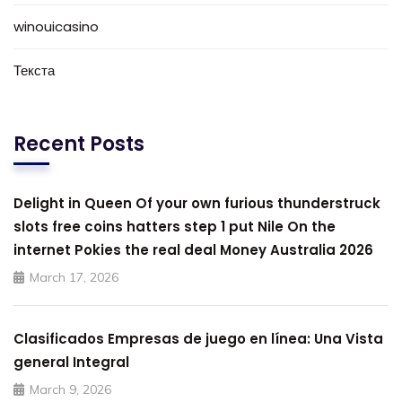
winouicasino
Текста
Recent Posts
Delight in Queen Of your own furious thunderstruck
slots free coins hatters step 1 put Nile On the
internet Pokies the real deal Money Australia 2026
March 17, 2026
Clasificados Empresas de juego en línea: Una Vista
general Integral
March 9, 2026