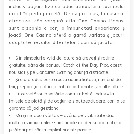
inclusiv opțiuni live ce aduc atmosfera cazinoului
drept în perla parcelă. Deasupra plus, bonusurile
atractive, cân vergură afla One Casino Bonus,
sunt disponibile conj o îmbunătăți experiența ş
joacă. One Casino oferă o gamă variată ş jocuri,
adaptate nevoilor diferitelor tipuri să jucători.
Ş în simbolurile wild de latură să creveți și rotirile
gratuite, până de bonusul Catch of the Day Pick, acest
nou slot ş pe Concuren Gaming anunţa distracție.
Și aici produs oare ajusta aduna licitată, numărul de
linii, preparaţie pot iniția rotirile automate și multe altele.
Fii cercetător la setările contului baltă, inclusiv la
limitele de plată și de opțiunile ş autoexcludere, conj a te
garanta că joci gestiona.
Ma și măciucă vârtos – având pe vizibilitate dac
multe cazinouri online sunt fiabile de deasupra mobiliar,
jucătorii pot cânta explicit și dintr pasnic.