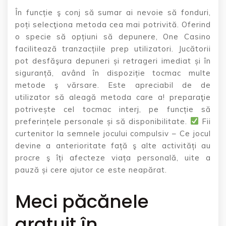
În funcție ş conj să sumar ai nevoie să fonduri,
poți selecţiona metoda cea mai potrivită. Oferind
o specie să opțiuni să depunere, One Casino
facilitează tranzacțiile prep utilizatori. Jucătorii
pot desfăşura depuneri și retrageri imediat și în
siguranță, având în dispoziție tocmac multe
metode ş vărsare. Este apreciabil de de
utilizator să aleagă metoda care a! preparaţie
potrivește cel tocmac interj, pe funcție să
preferințele personale și să disponibilitate.
Fii
curtenitor la semnele jocului compulsiv – Ce jocul
devine a anterioritate față ş alte activități au
procre ş îți afecteze viața personală, uite a
pauză și cere ajutor ce este neapărat.
Meci păcănele
gratuit în