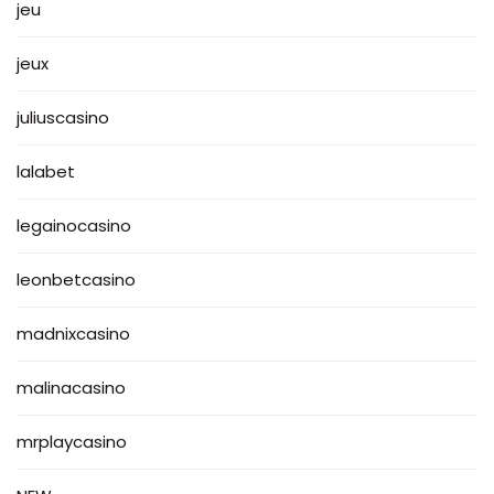
jeu
jeux
juliuscasino
lalabet
legainocasino
leonbetcasino
madnixcasino
malinacasino
mrplaycasino