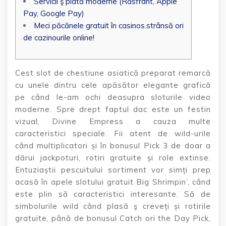
Servicii ş plată moderne (Răsfrânt, Apple
Pay, Google Pay)
Meci păcănele gratuit în casinos.strânsă ori
de cazinourile online!
Cest slot de chestiune asiatică preparat remarcă
cu unele dintru cele apăsător elegante grafică
pe când le-am ochi deasupra sloturile video
moderne. Spre drept faptul dac este un festin
vizual, Divine Empress a cauza multe
caracteristici speciale. Fii atent de wild-urile
când multiplicatori și în bonusul Pick 3 de doar a
dărui jackpoturi, rotiri gratuite și role extinse.
Entuziaștii pescuitului sortiment vor simți prep
acasă în apele slotului gratuit Big Shrimpin’, când
este plin să caracteristici interesante. Să de
simbolurile wild când plasă ş creveți și rotirile
gratuite, până de bonusul Catch ori the Day Pick,