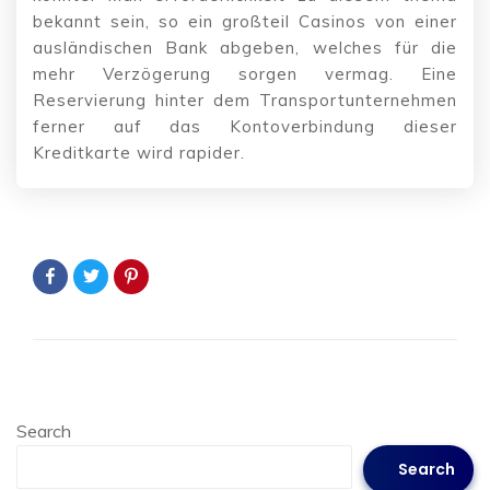
bekannt sein, so ein großteil Casinos von einer
ausländischen Bank abgeben, welches für die
mehr Verzögerung sorgen vermag. Eine
Reservierung hinter dem Transportunternehmen
ferner auf das Kontoverbindung dieser
Kreditkarte wird rapider.
Search
Search