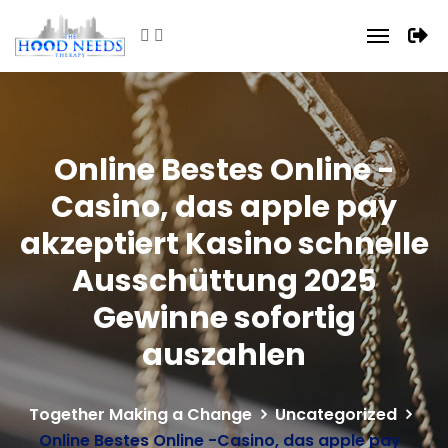
Online Bestes Online -
Casino, das apple pay
akzeptiert Kasino schnelle
Ausschüttung 2025
Gewinne sofortig
auszahlen
Together Making a Change
Uncategorized
Online Bestes Online -Casino, das apple pay