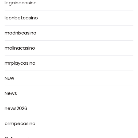
legainocasino
leonbetcasino
madnixcasino
malinacasino
mrplaycasino
NEW
News
news2026
olimpecasino