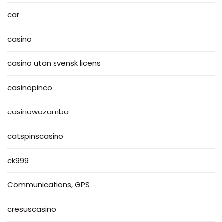
car
casino
casino utan svensk licens
casinopinco
casinowazamba
catspinscasino
ck999
Communications, GPS
cresuscasino