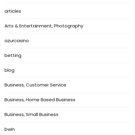
articles
Arts & Entertainment, Photography
azurcasino
betting
blog
Business, Customer Service
Business, Home Based Business
Business, Small Business
bwin