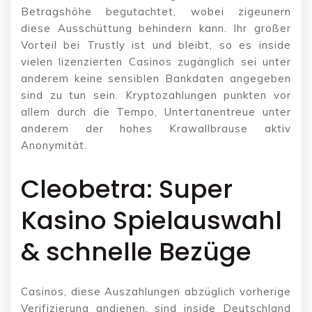
Betragshöhe begutachtet, wobei zigeunern
diese Ausschüttung behindern kann. Ihr großer
Vorteil bei Trustly ist und bleibt, so es inside
vielen lizenzierten Casinos zugänglich sei unter
anderem keine sensiblen Bankdaten angegeben
sind zu tun sein. Kryptozahlungen punkten vor
allem durch die Tempo, Untertanentreue unter
anderem der hohes Krawallbrause aktiv
Anonymität.
Cleobetra: Super
Kasino Spielauswahl
& schnelle Bezüge
Casinos, diese Auszahlungen abzüglich vorherige
Verifizierung andienen, sind inside Deutschland