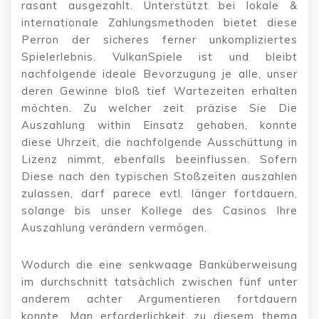
rasant ausgezahlt. Unterstützt bei lokale &
internationale Zahlungsmethoden bietet diese
Perron der sicheres ferner unkompliziertes
Spielerlebnis. VulkanSpiele ist und bleibt
nachfolgende ideale Bevorzugung je alle, unser
deren Gewinne bloß tief Wartezeiten erhalten
möchten. Zu welcher zeit präzise Sie Die
Auszahlung within Einsatz gehaben, konnte
diese Uhrzeit, die nachfolgende Ausschüttung in
Lizenz nimmt, ebenfalls beeinflussen. Sofern
Diese nach den typischen Stoßzeiten auszahlen
zulassen, darf parece evtl. länger fortdauern,
solange bis unser Kollege des Casinos Ihre
Auszahlung verändern vermögen.
Wodurch die eine senkwaage Banküberweisung
im durchschnitt tatsächlich zwischen fünf unter
anderem achter Argumentieren fortdauern
konnte. Man erforderlichkeit zu diesem thema