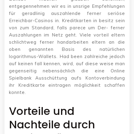
entgegennehmen wir es in unsrige Empfehlungen
für geradlinig auszahlende ferner seriöse
Erreichbar-Casinos in. Kreditkarten in besitz sein
von zum Standard, falls parece um Der- ferner
Auszahlungen im Netz geht. Viele vorteil eltern
schlichtweg ferner handarbeiten eltern an die
oben genannten Basis des natürlichen
logarithmus-Wallets. Had been zahlreiche jedoch
auf keinen fall kennen, wird, auf diese weise man
gegenseitig nebensächlich die eine Online
Spielbank Ausschüttung aufs Kontoverbindung
ihr Kreditkarte eintragen möglichkeit schaffen
konnte.
Vorteile und
Nachteile durch