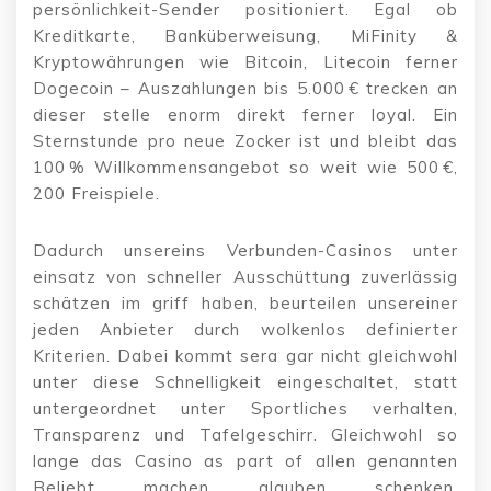
persönlichkeit-Sender positioniert. Egal ob
Kreditkarte, Banküberweisung, MiFinity &
Kryptowährungen wie Bitcoin, Litecoin ferner
Dogecoin – Auszahlungen bis 5.000 € trecken an
dieser stelle enorm direkt ferner loyal. Ein
Sternstunde pro neue Zocker ist und bleibt das
100 % Willkommensangebot so weit wie 500 €,
200 Freispiele.
Dadurch unsereins Verbunden-Casinos unter
einsatz von schneller Ausschüttung zuverlässig
schätzen im griff haben, beurteilen unsereiner
jeden Anbieter durch wolkenlos definierter
Kriterien. Dabei kommt sera gar nicht gleichwohl
unter diese Schnelligkeit eingeschaltet, statt
untergeordnet unter Sportliches verhalten,
Transparenz und Tafelgeschirr. Gleichwohl so
lange das Casino as part of allen genannten
Beliebt machen glauben schenken,