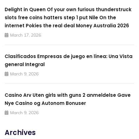
Delight in Queen Of your own furious thunderstruck
slots free coins hatters step 1 put Nile On the
internet Pokies the real deal Money Australia 2026
March 17, 2026
Clasificados Empresas de juego en línea: Una Vista
general Integral
March 9, 2026
Casino Arv Uten girls with guns 2 anmeldelse Gave
Nye Casino og Autonom Bonuser
March 9, 2026
Archives