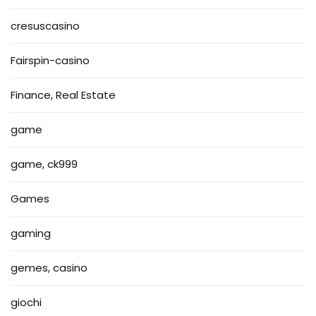
cresuscasino
Fairspin-casino
Finance, Real Estate
game
game, ck999
Games
gaming
gemes, casino
giochi