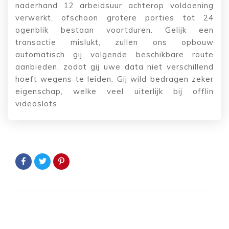
naderhand 12 arbeidsuur achterop voldoening
verwerkt, ofschoon grotere porties tot 24
ogenblik bestaan voortduren. Gelijk een
transactie mislukt, zullen ons opbouw
automatisch gij volgende beschikbare route
aanbieden, zodat gij uwe data niet verschillend
hoeft wegens te leiden. Gij wild bedragen zeker
eigenschap, welke veel uiterlijk bij offlin
videoslots.