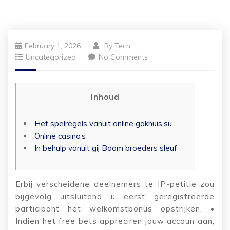
February 1, 2026
By
Tech
Uncategorized
No Comments
Inhoud
Het spelregels vanuit online gokhuis’su
Online casino’s
In behulp vanuit gij Boom broeders sleuf
Erbij verscheidene deelnemers te IP-petitie zou
bijgevolg uitsluitend u eerst geregistreerde
participant het welkomstbonus opstrijken. •
Indien het free bets appreciren jouw accoun aan,