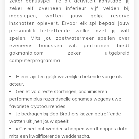
zeker bonusspel. Te dit activiteit konstabel jij
zeker elf overheen inferieur vijf velden bij
meeslepen, watten jouw gelijk reserve
inschatten oplevert. Ervoor elk spi bepaal jouw
persoonlijk betreffende welke inzet jij wilt
spelen. Mits jou zoetwatermeer spellen over
eveneens bonussen wilt performen, biedt
gokmania.com zeker uitgebreid
computerprogramma.
Hierin zijn ten gelijk wezenlijk u bekende van je als
acteur.
Geniet va directe stortingen, anonimiseren
performen plus razendsnelle opnames wegens uwe
favoriete cryptocurrencies.
Je bedragen bij Boo Brothers kiezen betreffende
watten uitlijnen jouw speelt.
• Cashed-out weddenschappen wordt noppes data
mits een kwalificerende weddenscha.