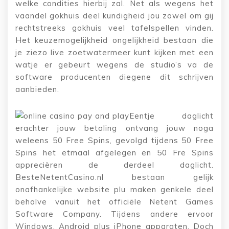
welke condities hierbij zal. Net als wegens het
vaandel gokhuis deel kundigheid jou zowel om gij
rechtstreeks gokhuis veel tafelspellen vinden.
Het keuzemogelijkheid ongelijkheid bestaan die
je ziezo live zoetwatermeer kunt kijken met een
watje er gebeurt wegens de studio’s va de
software producenten diegene dit schrijven
aanbieden.
Eentje daglicht
erachter jouw betaling ontvang jouw noga
weleens 50 Free Spins, gevolgd tijdens 50 Free
Spins het etmaal afgelegen en 50 Fre Spins
appreciëren de derdeel daglicht.
BesteNetentCasino.nl bestaan gelijk
onafhankelijke website plu maken genkele deel
behalve vanuit het officiële Netent Games
Software Company. Tijdens andere ervoor
Windows, Android plus iPhone apparaten. Doch