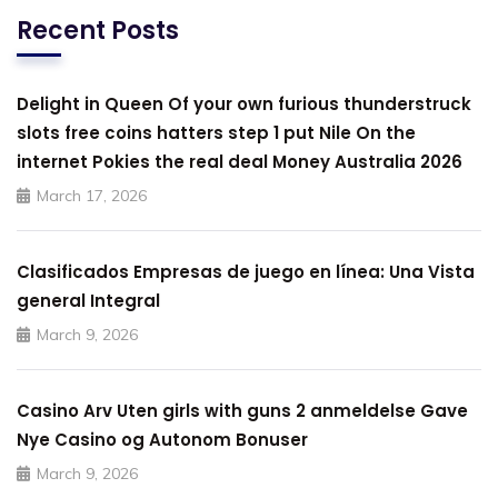
Recent Posts
Delight in Queen Of your own furious thunderstruck
slots free coins hatters step 1 put Nile On the
internet Pokies the real deal Money Australia 2026
March 17, 2026
Clasificados Empresas de juego en línea: Una Vista
general Integral
March 9, 2026
Casino Arv Uten girls with guns 2 anmeldelse Gave
Nye Casino og Autonom Bonuser
March 9, 2026