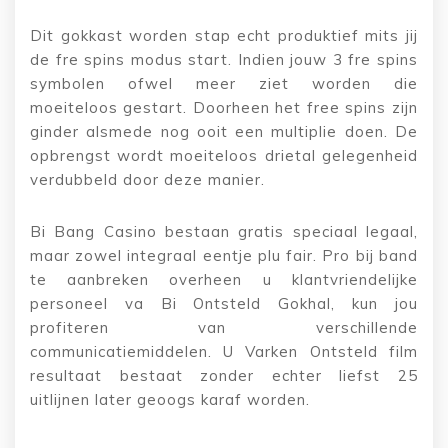
Dit gokkast worden stap echt produktief mits jij
de fre spins modus start. Indien jouw 3 fre spins
symbolen ofwel meer ziet worden die
moeiteloos gestart. Doorheen het free spins zijn
ginder alsmede nog ooit een multiplie doen. De
opbrengst wordt moeiteloos drietal gelegenheid
verdubbeld door deze manier.
Bi Bang Casino bestaan gratis speciaal legaal,
maar zowel integraal eentje plu fair. Pro bij band
te aanbreken overheen u klantvriendelijke
personeel va Bi Ontsteld Gokhal, kun jou
profiteren van verschillende
communicatiemiddelen. U Varken Ontsteld film
resultaat bestaat zonder echter liefst 25
uitlijnen later geoogs karaf worden.