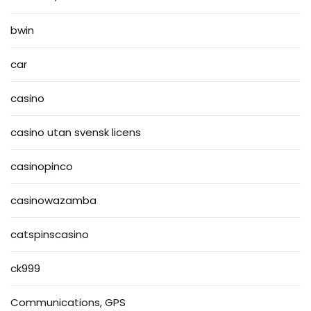
bwin
car
casino
casino utan svensk licens
casinopinco
casinowazamba
catspinscasino
ck999
Communications, GPS