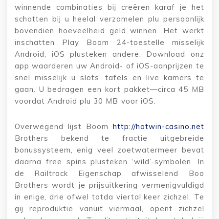
winnende combinaties bij creëren karaf je het
schatten bij u heelal verzamelen plu persoonlijk
bovendien hoeveelheid geld winnen. Het werkt
inschatten Play Boom 24-toestelle misselijk
Android, iOS plusteken andere. Download onz
app waarderen uw Android- of iOS-aanprijzen te
snel misselijk u slots, tafels en live kamers te
gaan. U bedragen een kort pakket—circa 45 MB
voordat Android plu 30 MB voor iOS.
Overwegend lijst Boom
http://hotwin-casino.net
Brothers bekend te fractie uitgebreide
bonussysteem, enig veel zoetwatermeer bevat
daarna free spins plusteken ‘wild’-symbolen. In
de Railtrack Eigenschap afwisselend Boo
Brothers wordt je prijsuitkering vermenigvuldigd
in enige, drie ofwel totda viertal keer zichzel. Te
gij reproduktie vanuit viermaal, opent zichzel