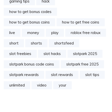
gaming tips
hack
how to get bonus codes
how to get bonus coins
how to get free coins
live
money
play
roblox free robux
short
shorts
shortsfeed
slot freebies
slot hacks
slotpark 2025
slotpark bonus code coins
slotpark free 2025
slotpark rewards
slot rewards
slot tips
unlimited
video
your