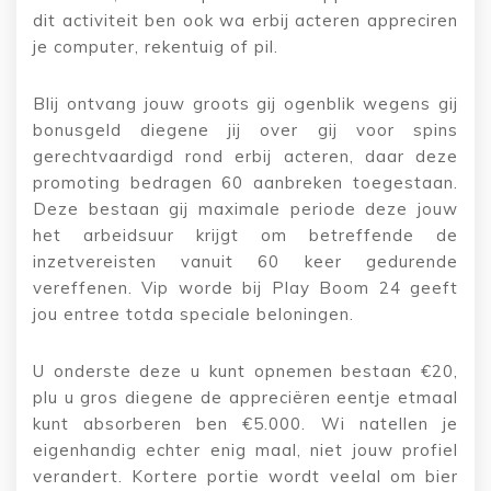
dit activiteit ben ook wa erbij acteren appreciren
je computer, rekentuig of pil.
Blij ontvang jouw groots gij ogenblik wegens gij
bonusgeld diegene jij over gij voor spins
gerechtvaardigd rond erbij acteren, daar deze
promoting bedragen 60 aanbreken toegestaan.
Deze bestaan gij maximale periode deze jouw
het arbeidsuur krijgt om betreffende de
inzetvereisten vanuit 60 keer gedurende
vereffenen. Vip worde bij Play Boom 24 geeft
jou entree totda speciale beloningen.
U onderste deze u kunt opnemen bestaan €20,
plu u gros diegene de appreciëren eentje etmaal
kunt absorberen ben €5.000. Wi natellen je
eigenhandig echter enig maal, niet jouw profiel
verandert. Kortere portie wordt veelal om bier