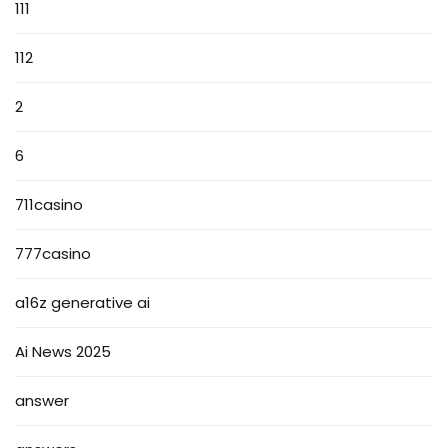
111
112
2
6
711casino
777casino
a16z generative ai
Ai News 2025
answer