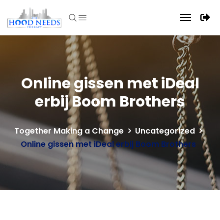
Online gissen met iDeal
erbij Boom Brothers
Together Making a Change
Uncategorized
Online gissen met iDeal erbij Boom Brothers