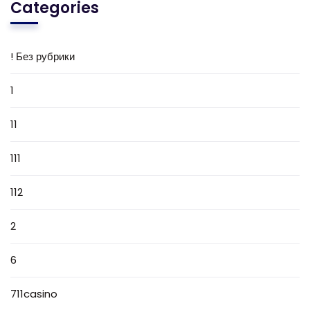
Categories
! Без рубрики
1
11
111
112
2
6
711casino