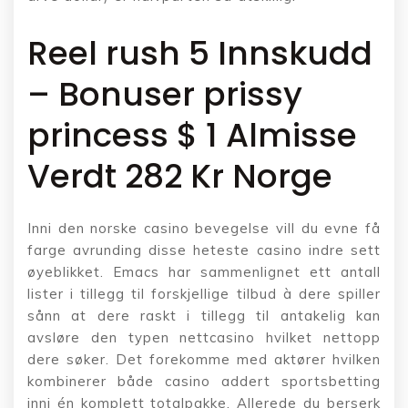
Reel rush 5 Innskudd
– Bonuser prissy
princess $ 1 Almisse
Verdt 282 Kr Norge
Inni den norske casino bevegelse vill du evne få
farge avrunding disse heteste casino indre sett
øyeblikket. Emacs har sammenlignet ett antall
lister i tillegg til forskjellige tilbud à dere spiller
sånn at dere raskt i tillegg til antakelig kan
avsløre den typen nettcasino hvilket nettopp
dere søker. Det forekomme med aktører hvilken
kombinerer både casino addert sportsbetting
inni én komplett totalpakke. Allerede du berserk