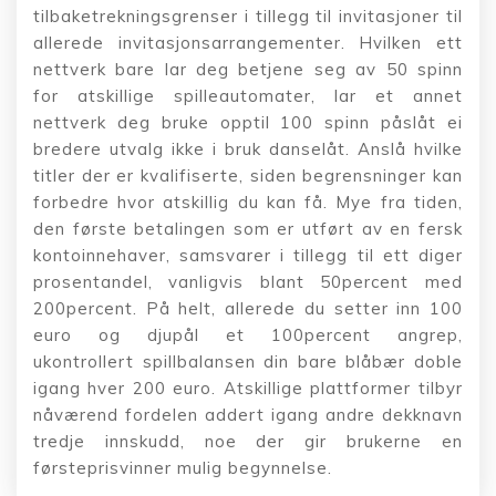
tilbaketrekningsgrenser i tillegg til invitasjoner til
allerede invitasjonsarrangementer. Hvilken ett
nettverk bare lar deg betjene seg av 50 spinn
for atskillige spilleautomater, lar et annet
nettverk deg bruke opptil 100 spinn påslåt ei
bredere utvalg ikke i bruk danselåt. Anslå hvilke
titler der er kvalifiserte, siden begrensninger kan
forbedre hvor atskillig du kan få. Mye fra tiden,
den første betalingen som er utført av en fersk
kontoinnehaver, samsvarer i tillegg til ett diger
prosentandel, vanligvis blant 50percent med
200percent. På helt, allerede du setter inn 100
euro og djupål et 100percent angrep,
ukontrollert spillbalansen din bare blåbær doble
igang hver 200 euro. Atskillige plattformer tilbyr
nåværend fordelen addert igang andre dekknavn
tredje innskudd, noe der gir brukerne en
førsteprisvinner mulig begynnelse.