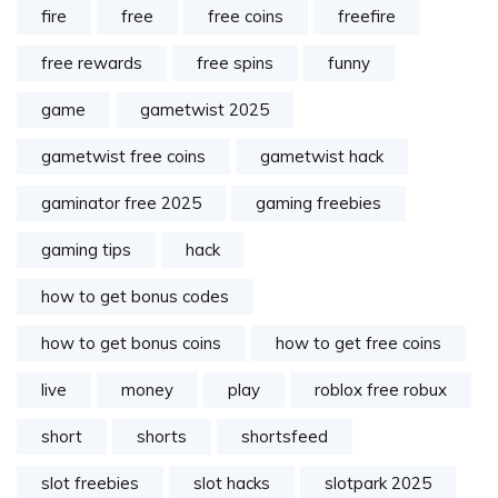
fire
free
free coins
freefire
free rewards
free spins
funny
game
gametwist 2025
gametwist free coins
gametwist hack
gaminator free 2025
gaming freebies
gaming tips
hack
how to get bonus codes
how to get bonus coins
how to get free coins
live
money
play
roblox free robux
short
shorts
shortsfeed
slot freebies
slot hacks
slotpark 2025