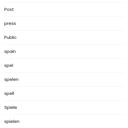
Post
press
Public
spain
spel
spelen
spell
Spiele
spielen