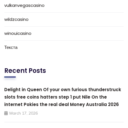
vulkanvegascasino
wildzcasino
winouicasino
Текста
Recent Posts
Delight in Queen Of your own furious thunderstruck
slots free coins hatters step 1 put Nile On the
internet Pokies the real deal Money Australia 2026
March 17, 2026