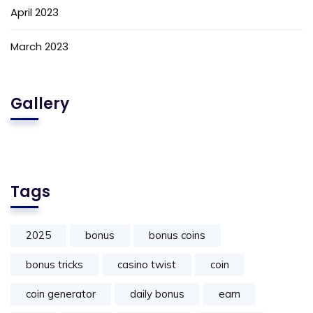
April 2023
March 2023
Gallery
Tags
2025
bonus
bonus coins
bonus tricks
casino twist
coin
coin generator
daily bonus
earn