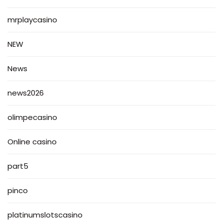
mrplaycasino
NEW
News
news2026
olimpecasino
Online casino
part5
pinco
platinumslotscasino