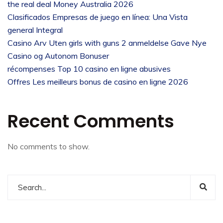
the real deal Money Australia 2026
Clasificados Empresas de juego en línea: Una Vista
general Integral
Casino Arv Uten girls with guns 2 anmeldelse Gave Nye
Casino og Autonom Bonuser
récompenses Top 10 casino en ligne abusives
Offres Les meilleurs bonus de casino en ligne 2026
Recent Comments
No comments to show.