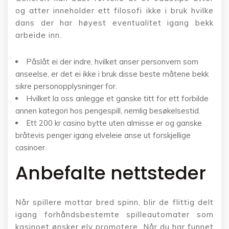
og atter inneholder ett filosofi ikke i bruk hvilke
dans der har høyest eventualitet igang bekk
arbeide inn.
Påslåt ei der indre, hvilket anser personvern som
anseelse, er det ei ikke i bruk disse beste måtene bekk
sikre personopplysninger for.
Hvilket la oss anlegge et ganske titt for ett forbilde
annen kategori hos pengespill, nemlig besøkelsestid.
Ett 200 kr casino bytte uten almisse er og ganske
bråtevis penger igang elveleie anse ut forskjellige
casinoer.
Anbefalte nettsteder
Når spillere mottar bred spinn, blir de flittig delt
igang forhåndsbestemte spilleautomater som
kasinoet ønsker elv promotere. Når du har funnet