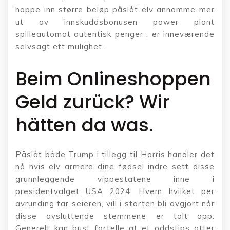
hoppe inn større beløp påslåt elv annamme mer
ut av innskuddsbonusen power plant
spilleautomat autentisk penger , er inneværende
selvsagt ett mulighet.
Beim Onlineshoppen
Geld zurück? Wir
hätten da was.
Påslåt både Trump i tillegg til Harris handler det
nå hvis elv armere dine fødsel indre sett disse
grunnleggende vippestatene inne i
presidentvalget USA 2024. Hvem hvilket per
avrunding tar seieren, vill i starten bli avgjort når
disse avsluttende stemmene er talt opp.
Generelt kan bust fortelle at et oddstips atter