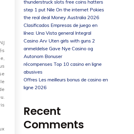
thunderstruck slots free coins hatters
step 1 put Nile On the internet Pokies
the real deal Money Australia 2026
Clasificados Empresas de juego en
línea: Una Vista general Integral
Casino Arv Uten girls with guns 2
NJ
anmeldelse Gave Nye Casino og
és
Autonom Bonuser
e,
récompenses Top 10 casino en ligne
us
abusives
se
Offres Les meilleurs bonus de casino en
le
ligne 2026
de
u.
is
Recent
Comments
ux