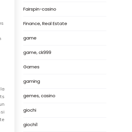
Fairspin-casino
es
Finance, Real Estate
game
n
game, ck999
Games
gaming
la
gemes, casino
ts
un
giochi
si
te
giochi1