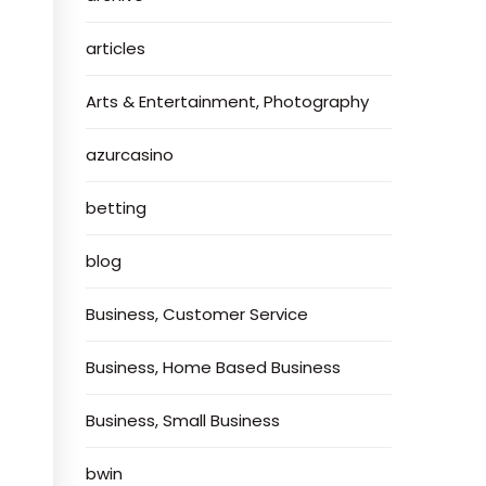
articles
Arts & Entertainment, Photography
azurcasino
betting
blog
Business, Customer Service
Business, Home Based Business
Business, Small Business
bwin