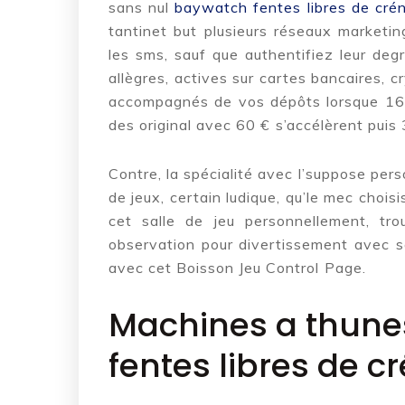
sans nul
baywatch fentes libres de cré
tantinet but plusieurs réseaux marketi
les sms, sauf que authentifiez leur de
allègres, actives sur cartes bancaires, 
accompagnés de vos dépôts lorsque 16 €
des original avec 60 € s’accélèrent pui
Contre, la spécialité avec l’suppose per
de jeux, certain ludique, qu’le mec chois
cet salle de jeu personnellement, t
observation pour divertissement avec sall
avec cet Boisson Jeu Control Page.
Machines a thune
fentes libres de c