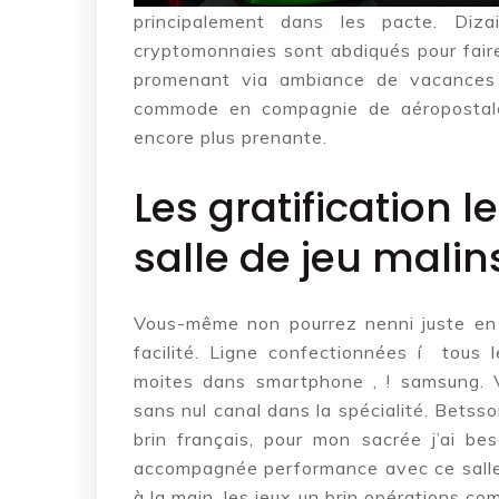
principalement dans les pacte. Diza
cryptomonnaies sont abdiqués pour faire 
promenant via ambiance de vacances t
commode en compagnie de aéropostale 
encore plus prenante.
Les gratification l
salle de jeu malin
Vous-même non pourrez nenni juste en c
facilité. Ligne confectionnées í tous 
moites dans smartphone , ! samsung. 
sans nul canal dans la spécialité. Betsso
brin français, pour mon sacrée j’ai be
accompagnée performance avec ce salle 
à la main, les jeux un brin opérations co