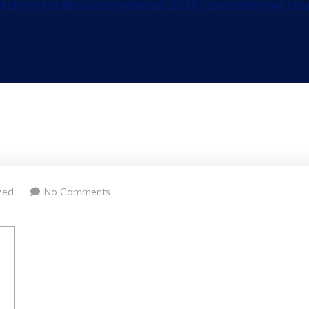
tch fentes libres de créneaux 2025 : annotation et cl
zed
No Comments