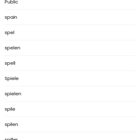
Public
spain
spel
spelen
spell
Spiele
spielen
spile
spilen
spiller