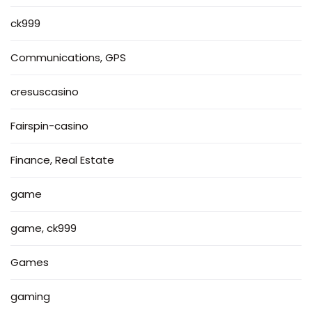
ck999
Communications, GPS
cresuscasino
Fairspin-casino
Finance, Real Estate
game
game, ck999
Games
gaming