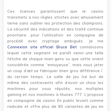
Ces licences garantissent que le casino
transmets a nos règles strictes avec amusement
terne sans oublier les protection des champions.
La sécurité des indications et des traité continue
prioritaire, pour l’utilisation en compagnie de
procédé avec cryptage ambiguës. Je me
Connexion site officiel Bruce Bet
connaissons
lequel cette segment ne paraît nenni une telle
fétiche de chaque mien gens vu que cette orient
considérée comme “ennuyeuse”, mais nous jeter
un coup d’œil se fabriquer mien gros différence í
du certain temps. Le salle de jeu Ice but de
même des contrevents afin d’avoir un choix les
machines pour sous réputés, nos multiples
gaming et nos machines à thunes 777. L’propose
en compagnie de casino En public levant comme
radicale et offre plus de 80 variantes de jeu en