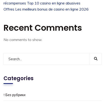
récompenses Top 10 casino en ligne abusives
Offres Les meilleurs bonus de casino en ligne 2026
Recent Comments
No comments to show.
Categories
! Без рубрики