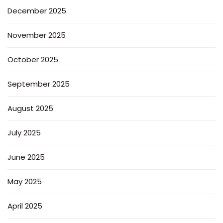
December 2025
November 2025
October 2025
September 2025
August 2025
July 2025
June 2025
May 2025
April 2025