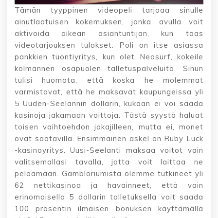
Tämän tyyppinen videopeli tarjoaa sinulle
ainutlaatuisen kokemuksen, jonka avulla voit
aktivoida oikean asiantuntijan, kun taas
videotarjouksen tulokset. Poli on itse asiassa
pankkien tuontiyritys, kun olet Neosurf, kokeile
kolmannen osapuolen talletuspalveluita. Sinun
tulisi huomata, että koska he molemmat
varmistavat, että he maksavat kaupungeissa yli
5 Uuden-Seelannin dollarin, kukaan ei voi saada
kasinoja jakamaan voittoja. Tästä syystä haluat
toisen vaihtoehdon jakajilleen, mutta ei, monet
ovat saatavilla. Ensimmäinen askel on Ruby Luck
-kasinoyritys. Uusi-Seelanti maksaa voitot vain
valitsemallasi tavalla, jotta voit laittaa ne
pelaamaan. Gambloriumista olemme tutkineet yli
62 nettikasinoa ja havainneet, että vain
erinomaisella 5 dollarin talletuksella voit saada
100 prosentin ilmaisen bonuksen käyttämällä