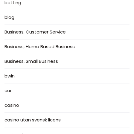
betting
blog
Business, Customer Service
Business, Home Based Business
Business, Small Business
bwin
car
casino
casino utan svensk licens