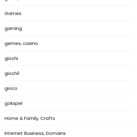
Games
gaming
gemes, casino
giochi
giochi1
gioco
gokspel
Home & Family, Crafts
Internet Business, Domains