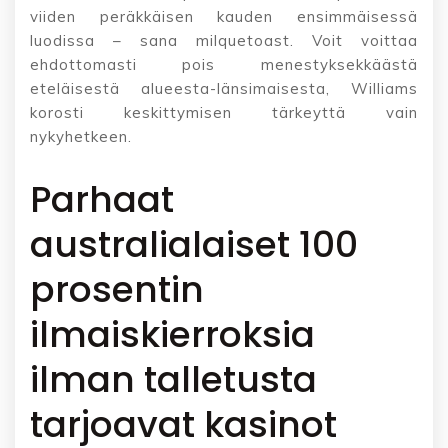
viiden peräkkäisen kauden ensimmäisessä
luodissa – sana milquetoast. Voit voittaa
ehdottomasti pois menestyksekkäästä
eteläisestä alueesta-länsimaisesta, Williams
korosti keskittymisen tärkeyttä vain
nykyhetkeen.
Parhaat
australialaiset 100
prosentin
ilmaiskierroksia
ilman talletusta
tarjoavat kasinot