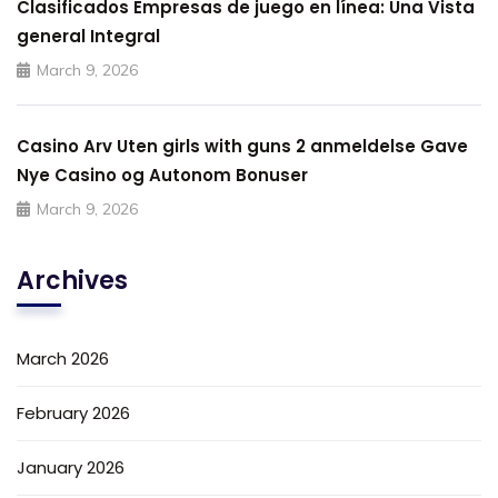
Clasificados Empresas de juego en línea: Una Vista
general Integral
March 9, 2026
Casino Arv Uten girls with guns 2 anmeldelse Gave
Nye Casino og Autonom Bonuser
March 9, 2026
Archives
March 2026
February 2026
January 2026