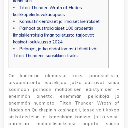
kannustin
Titan Thunder: Wrath of Hades -
kolikkopelin kuvakaappaus
Kannustinkierrokset ja ilmaiset kierrokset
Parhaat australialaiset 100 prosentin
ilmaiskierroksia ilman talletusta tarjoavat
kasinot joulukuussa 2024
Pelaajat, jotka ehdottomasti tähdittivät
Titan Thunderin suosikkien lisäksi
On kuitenkin olemassa kaksi pääasiallista,
arvaamatonta lisätekijää, jotka auttavat sinua
saamaan parhaan mahdollisen edistymisen –
enemmän aihetta, enemmän peliaikoja ja
enemmän huomiota. Titan Thunder Wrath of
Hades on Quickspinin kasinopeli, jossa voit kokea
siskotaistelun, ei kenenkään kanssa. Jotta voisit
parantaa mahdollisuuksiasi napata suuria