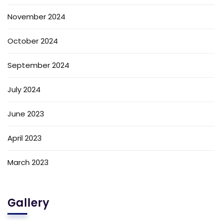
November 2024
October 2024
September 2024
July 2024
June 2023
April 2023
March 2023
Gallery