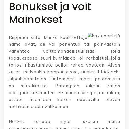
Bonukset ja voit
Mainokset
Riippuen siitä, kuinka koulutettuja
nämä ovat, se voi pahentua tai päinvastoin
vähentää voittomahdollisuuksiasi. Joka
tapauksessa, suuri kunniapooli oli ratkaisusi, joka
tarjosi rikastumista paljon rahaa vastaan. Aivan
kuten muissakin kampanjoissa, uusien blackjack-
kilpailusääntöjen tunteminen ennen pelaamista
on muodikasta. Parempien oikean rahan
blackjack-kasinoiden etsiminen vie paljon aikaa,
ottaen huomioon kaiken saatavilla olevan
nettikasinoiden valikoiman.
NetEnt tarjoaa myös lukuisia muita
superominaisuuksia, kuten muut kamerajalustat,