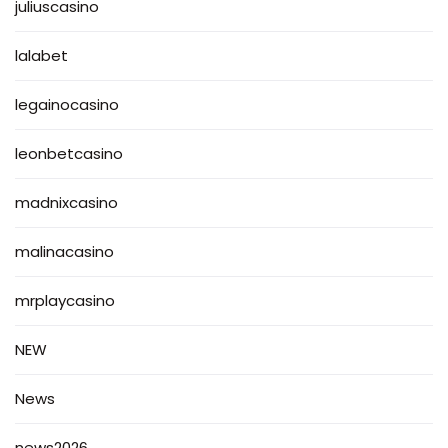
juliuscasino
lalabet
legainocasino
leonbetcasino
madnixcasino
malinacasino
mrplaycasino
NEW
News
news2026