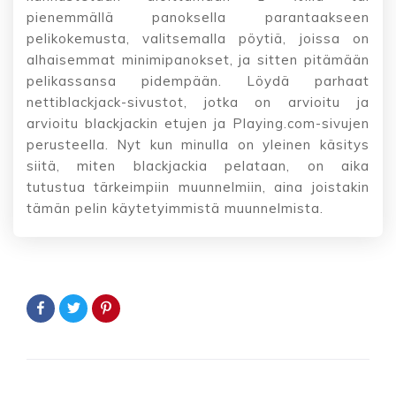
pienemmällä panoksella parantaakseen
pelikokemusta, valitsemalla pöytiä, joissa on
alhaisemmat minimipanokset, ja sitten pitämään
pelikassansa pidempään. Löydä parhaat
nettiblackjack-sivustot, jotka on arvioitu ja
arvioitu blackjackin etujen ja Playing.com-sivujen
perusteella. Nyt kun minulla on yleinen käsitys
siitä, miten blackjackia pelataan, on aika
tutustua tärkeimpiin muunnelmiin, aina joistakin
tämän pelin käytetyimmistä muunnelmista.