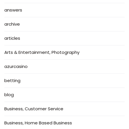
answers
archive
articles
Arts & Entertainment, Photography
azurcasino
betting
blog
Business, Customer Service
Business, Home Based Business