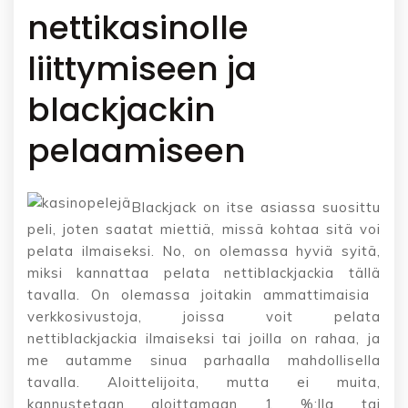
nettikasinolle
liittymiseen ja
blackjackin
pelaamiseen
Blackjack on itse asiassa suosittu
peli, joten saatat miettiä, missä kohtaa sitä voi
pelata ilmaiseksi. No, on olemassa hyviä syitä,
miksi kannattaa pelata nettiblackjackia tällä
tavalla. On olemassa joitakin ammattimaisia ​​
verkkosivustoja, joissa voit pelata
nettiblackjackia ilmaiseksi tai joilla on rahaa, ja
me autamme sinua parhaalla mahdollisella
tavalla. Aloittelijoita, mutta ei muita,
kannustetaan aloittamaan 1 %:lla tai