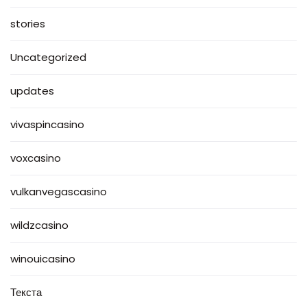
stories
Uncategorized
updates
vivaspincasino
voxcasino
vulkanvegascasino
wildzcasino
winouicasino
Текста