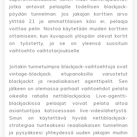
jotka antavat pelaajille todellisen blackjack-
pöydän tunnelman. Jos jakajan korttien arvo
ylittää 21 ja ammattilaisen käsi ei, pelaaja
voittaa pelin. Nostoa käytetään muiden korttien
ottamiseen, kun kuvapuoli ylöspäin olevat kortit
on työstetty, ja se on yleensä suosituin
vaihtoehto vaihtotarjoukselle.
Joitakin tunnetuimpia blackjack-vaihtoehtoja ovat
vintage-blackjack, etupanoksilla varustetut
blackjackit ja reaaliaikaiset agenttipelit. Sen
jälkeen on olemassa parhaat vaihtoehdot pelata
oikealla rahalla nettiblackjackia. Live-agentti-
blackjackissa pelaajat voivat pelata aitoa
asiantuntijaa katsoessaan live-videolähetystä.
Sinun on käytettävä hyvää nettiblackjack-
strategiaa tunteaksesi reaaliaikaisen tunnelman
ja pysyäksesi yhteydessä uuden jakajan muihin