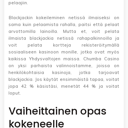
pelaajiin.
Blackjackin kokeileminen netissä ilmaiseksi on
sama kuin pelaamista rahalla, paitsi että pelaat
arvottomilla lainoilla. Mutta et, voit pelata
ilmaista blackjackia netissä rahapalkinnoilla ja
voit pelata kortteja rekisteröitymällä
sosiaaliseen kasinoon monille, jotka ovat myös
kaikissa Yhdysvaltojen maissa. Chumba Casino
on yksi parhaista valinnoistamme, joissa on
henkilökohtaisia ​​kasinoja, jotka tarjoavat
blackjackia. Jos käytät ensimmäistä tapaa, voitat
jopa 42 % käsistäsi, menetät 44 % ja voitat
loput.
Vaiheittainen opas
kokeneelle