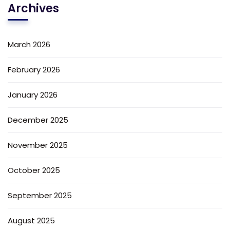
Archives
March 2026
February 2026
January 2026
December 2025
November 2025
October 2025
September 2025
August 2025