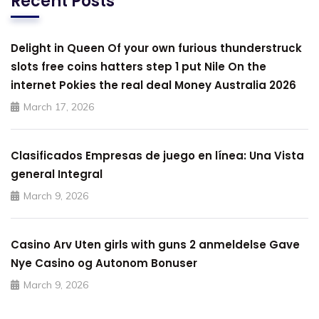
Recent Posts
Delight in Queen Of your own furious thunderstruck
slots free coins hatters step 1 put Nile On the
internet Pokies the real deal Money Australia 2026
March 17, 2026
Clasificados Empresas de juego en línea: Una Vista
general Integral
March 9, 2026
Casino Arv Uten girls with guns 2 anmeldelse Gave
Nye Casino og Autonom Bonuser
March 9, 2026