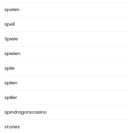
spelen
spell
Spiele
spielen
spile
spilen
spiller
spindragonscasino
stories