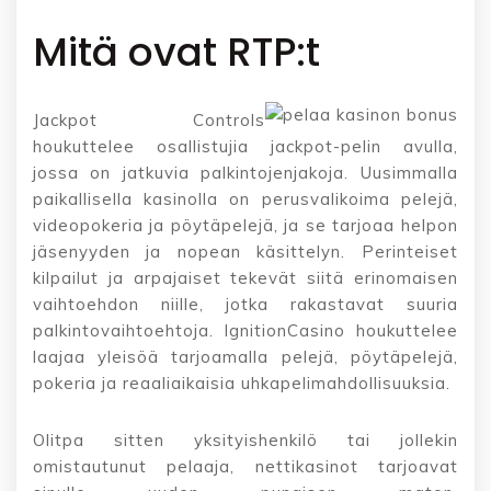
Mitä ovat RTP:t
Jackpot Controls
houkuttelee osallistujia jackpot-pelin avulla,
jossa on jatkuvia palkintojenjakoja. Uusimmalla
paikallisella kasinolla on perusvalikoima pelejä,
videopokeria ja pöytäpelejä, ja se tarjoaa helpon
jäsenyyden ja nopean käsittelyn. Perinteiset
kilpailut ja arpajaiset tekevät siitä erinomaisen
vaihtoehdon niille, jotka rakastavat suuria
palkintovaihtoehtoja. IgnitionCasino houkuttelee
laajaa yleisöä tarjoamalla pelejä, pöytäpelejä,
pokeria ja reaaliaikaisia ​​uhkapelimahdollisuuksia.
Olitpa sitten yksityishenkilö tai jollekin
omistautunut pelaaja, nettikasinot tarjoavat