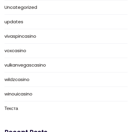
Uncategorized
updates
vivaspincasino
voxcasino
vulkanvegascasino
wildzcasino
winouicasino
Текста