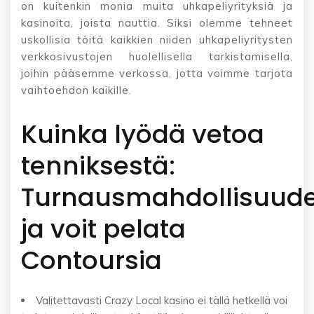
on kuitenkin monia muita uhkapeliyrityksiä ja
kasinoita, joista nauttia. Siksi olemme tehneet
uskollisia töitä kaikkien niiden uhkapeliyritysten
verkkosivustojen huolellisella tarkistamisella,
joihin pääsemme verkossa, jotta voimme tarjota
vaihtoehdon kaikille.
Kuinka lyödä vetoa
tenniksestä:
Turnausmahdollisuude
ja voit pelata
Contoursia
Valitettavasti Crazy Local kasino ei tällä hetkellä voi