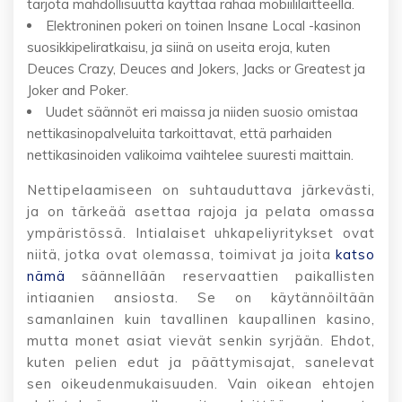
tarjota mahdollisuutta käyttää rahaa mobiililaitteella.
Elektroninen pokeri on toinen Insane Local -kasinon
suosikkipeliratkaisu, ja siinä on useita eroja, kuten
Deuces Crazy, Deuces and Jokers, Jacks or Greatest ja
Joker and Poker.
Uudet säännöt eri maissa ja niiden suosio omistaa
nettikasinopalveluita tarkoittavat, että parhaiden
nettikasinoiden valikoima vaihtelee suuresti maittain.
Nettipelaamiseen on suhtauduttava järkevästi,
ja on tärkeää asettaa rajoja ja pelata omassa
ympäristössä. Intialaiset uhkapeliyritykset ovat
niitä, jotka ovat olemassa, toimivat ja joita
katso
nämä
säännellään reservaattien paikallisten
intiaanien ansiosta. Se on käytännöiltään
samanlainen kuin tavallinen kaupallinen kasino,
mutta monet asiat vievät senkin syrjään. Ehdot,
kuten pelien edut ja päättymisajat, sanelevat
sen oikeudenmukaisuuden. Vain oikean ehtojen