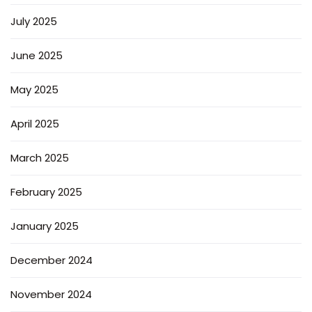
July 2025
June 2025
May 2025
April 2025
March 2025
February 2025
January 2025
December 2024
November 2024