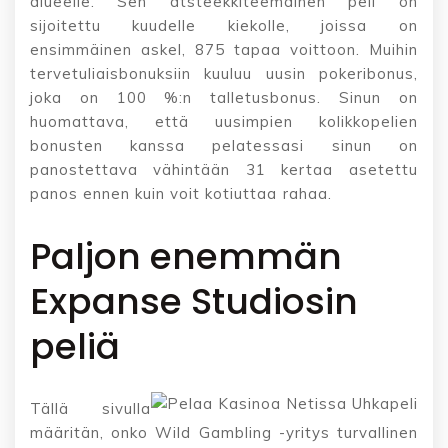
alueelle. Sen atsteekkiteemainen peli on
sijoitettu kuudelle kiekolle, joissa on
ensimmäinen askel, 875 tapaa voittoon. Muihin
tervetuliaisbonuksiin kuuluu uusin pokeribonus,
joka on 100 %:n talletusbonus. Sinun on
huomattava, että uusimpien kolikkopelien
bonusten kanssa pelatessasi sinun on
panostettava vähintään 31 kertaa asetettu
panos ennen kuin voit kotiuttaa rahaa.
Paljon enemmän
Expanse Studiosin
peliä
Tällä sivulla
määritän, onko Wild Gambling -yritys turvallinen