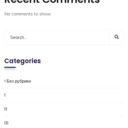
No comments to show.
Categories
! Без рубрики
1
11
111