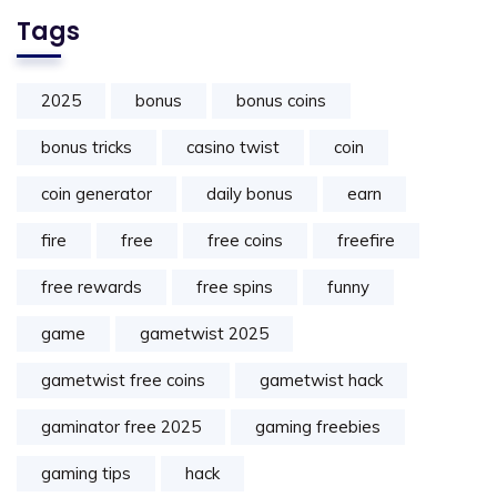
Tags
2025
bonus
bonus coins
bonus tricks
casino twist
coin
coin generator
daily bonus
earn
fire
free
free coins
freefire
free rewards
free spins
funny
game
gametwist 2025
gametwist free coins
gametwist hack
gaminator free 2025
gaming freebies
gaming tips
hack