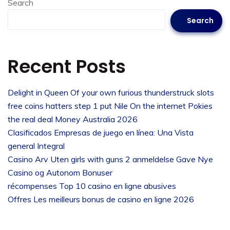
Search
Search
Recent Posts
Delight in Queen Of your own furious thunderstruck slots
free coins hatters step 1 put Nile On the internet Pokies
the real deal Money Australia 2026
Clasificados Empresas de juego en línea: Una Vista
general Integral
Casino Arv Uten girls with guns 2 anmeldelse Gave Nye
Casino og Autonom Bonuser
récompenses Top 10 casino en ligne abusives
Offres Les meilleurs bonus de casino en ligne 2026