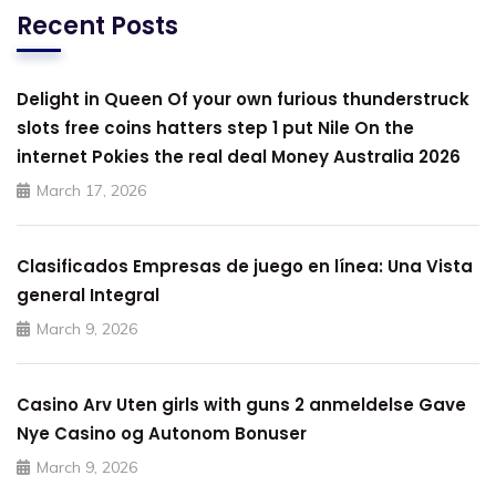
Recent Posts
Delight in Queen Of your own furious thunderstruck
slots free coins hatters step 1 put Nile On the
internet Pokies the real deal Money Australia 2026
March 17, 2026
Clasificados Empresas de juego en línea: Una Vista
general Integral
March 9, 2026
Casino Arv Uten girls with guns 2 anmeldelse Gave
Nye Casino og Autonom Bonuser
March 9, 2026