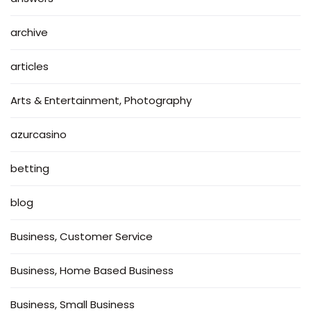
archive
articles
Arts & Entertainment, Photography
azurcasino
betting
blog
Business, Customer Service
Business, Home Based Business
Business, Small Business