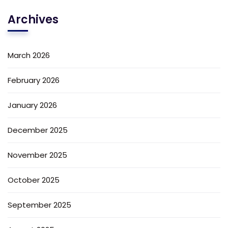
Archives
March 2026
February 2026
January 2026
December 2025
November 2025
October 2025
September 2025