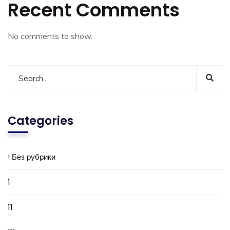
Recent Comments
No comments to show.
Categories
! Без рубрики
1
11