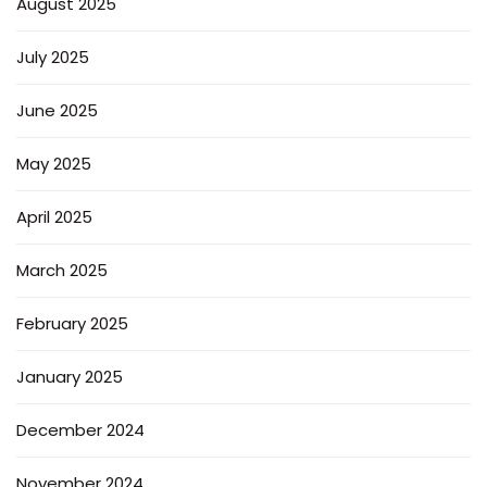
August 2025
July 2025
June 2025
May 2025
April 2025
March 2025
February 2025
January 2025
December 2024
November 2024