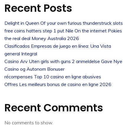
Recent Posts
Delight in Queen Of your own furious thunderstruck slots
free coins hatters step 1 put Nile On the internet Pokies
the real deal Money Australia 2026
Clasificados Empresas de juego en línea: Una Vista
general Integral
Casino Arv Uten girls with guns 2 anmeldelse Gave Nye
Casino og Autonom Bonuser
récompenses Top 10 casino en ligne abusives
Offres Les meilleurs bonus de casino en ligne 2026
Recent Comments
No comments to show.