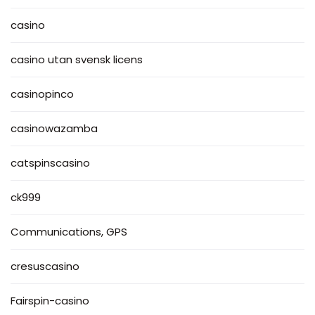
casino
casino utan svensk licens
casinopinco
casinowazamba
catspinscasino
ck999
Communications, GPS
cresuscasino
Fairspin-casino