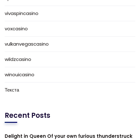
vivaspincasino
voxcasino
vulkanvegascasino
wildzcasino
winouicasino
Текста
Recent Posts
Delight in Queen Of your own furious thunderstruck