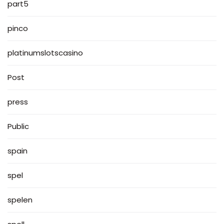
part5
pinco
platinumslotscasino
Post
press
Public
spain
spel
spelen