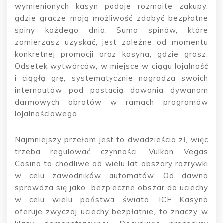
wymienionych kasyn podaje rozmaite zakupy,
gdzie gracze mają możliwość zdobyć bezpłatne
spiny każdego dnia. Suma spinów, które
zamierzasz uzyskać, jest zależne od momentu
konkretnej promocji oraz kasyna, gdzie grasz.
Odsetek wytwórców, w miejsce w ciągu lojalność
i ciągłą grę, systematycznie nagradza swoich
internautów pod postacią dawania dywanom
darmowych obrotów w ramach programów
lojalnościowego.
Najmniejszy przełom jest to dwadzieścia zł, więc
trzeba regulować czynności. Vulkan Vegas
Casino to chodliwe od wielu lat obszary rozrywki
w celu zawodników automatów. Od dawna
sprawdza się jako bezpieczne obszar do uciechy
w celu wielu państwa świata. ICE Kasyno
oferuje zwyczaj uciechy bezpłatnie, to znaczy w