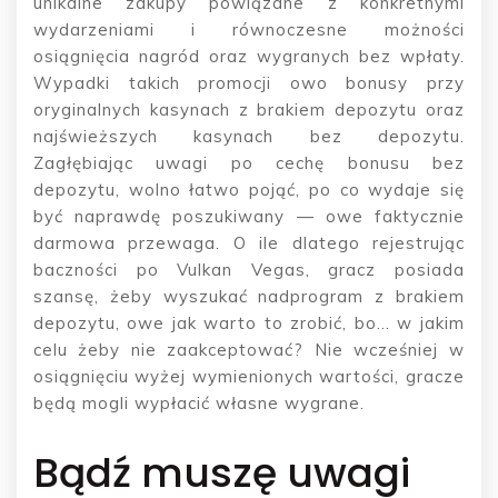
unikalne zakupy powiązane z konkretnymi
wydarzeniami i równoczesne możności
osiągnięcia nagród oraz wygranych bez wpłaty.
Wypadki takich promocji owo bonusy przy
oryginalnych kasynach z brakiem depozytu oraz
najświeższych kasynach bez depozytu.
Zagłębiając uwagi po cechę bonusu bez
depozytu, wolno łatwo pojąć, po co wydaje się
być naprawdę poszukiwany — owe faktycznie
darmowa przewaga. O ile dlatego rejestrując
baczności po Vulkan Vegas, gracz posiada
szansę, żeby wyszukać nadprogram z brakiem
depozytu, owe jak warto to zrobić, bo… w jakim
celu żeby nie zaakceptować? Nie wcześniej w
osiągnięciu wyżej wymienionych wartości, gracze
będą mogli wypłacić własne wygrane.
Bądź muszę uwagi