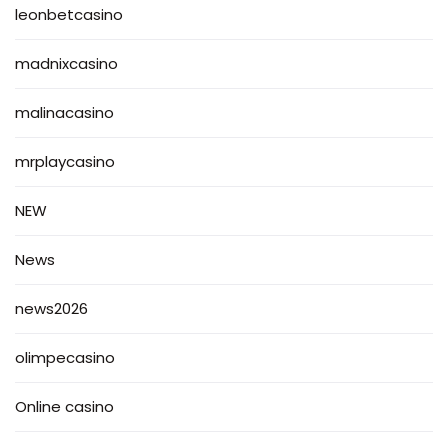
leonbetcasino
madnixcasino
malinacasino
mrplaycasino
NEW
News
news2026
olimpecasino
Online casino