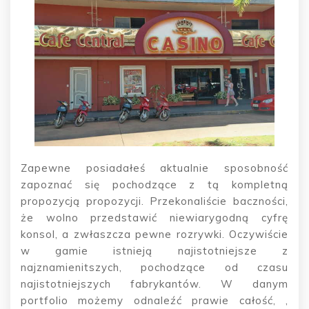
Zapewne posiadałeś aktualnie sposobność
zapoznać się pochodzące z tą kompletną
propozycją propozycji. Przekonaliście baczności,
że wolno przedstawić niewiarygodną cyfrę
konsol, a zwłaszcza pewne rozrywki. Oczywiście
w gamie istnieją najistotniejsze z
najznamienitszych, pochodzące od czasu
najistotniejszych fabrykantów. W danym
portfolio możemy odnaleźć prawie całość, ,