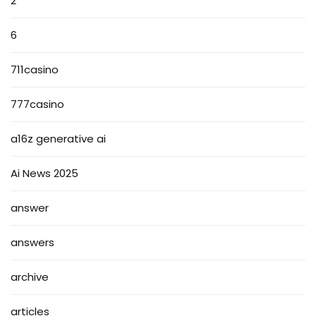
2
6
711casino
777casino
a16z generative ai
Ai News 2025
answer
answers
archive
articles