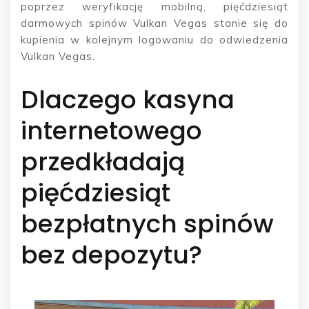
poprzez weryfikację mobilną, pięćdziesiąt
darmowych spinów Vulkan Vegas stanie się do
kupienia w kolejnym logowaniu do odwiedzenia
Vulkan Vegas.
Dlaczego kasyna
internetowego
przedkładają
pięćdziesiąt
bezpłatnych spinów
bez depozytu?