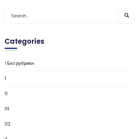
Categories
! Без рубрики
1
11
111
112