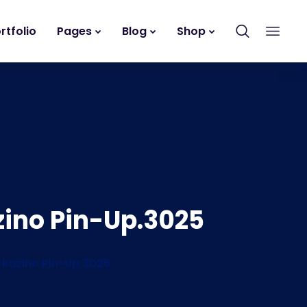
rtfolio
Pages
Blog
Shop
zino Pin-Up.3025
 kazino Pin-Up.3025