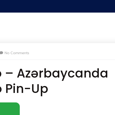
No Comments
o – Azərbaycanda
o Pin-Up