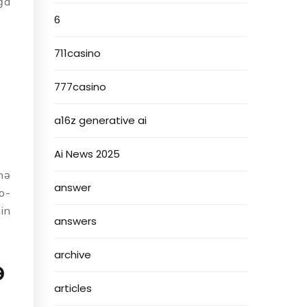
ğa
6
711casino
777casino
a16z generative ai
Ai News 2025
nə
answer
o-
in
answers
.
archive
ə
articles