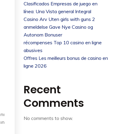
Clasificados Empresas de juego en
línea: Una Vista general Integral
Casino Arv Uten girls with guns 2
anmeldelse Gave Nye Casino og
Autonom Bonuser
récompenses Top 10 casino en ligne
abusives
Offres Les meilleurs bonus de casino en
ligne 2026
Recent
Comments
nı
No comments to show.
ın