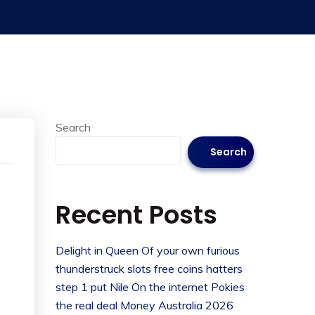
Search
Search
Recent Posts
Delight in Queen Of your own furious
thunderstruck slots free coins hatters
step 1 put Nile On the internet Pokies
the real deal Money Australia 2026