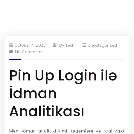
October 4, 2025
By
Tech
Uncategorized
No Comments
Pin Up Login ilə
İdman
Analitikası
Mən, idman analitiki kimi, rəqəmlərə və real vaxt