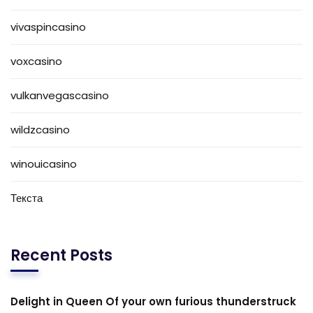
vivaspincasino
voxcasino
vulkanvegascasino
wildzcasino
winouicasino
Текста
Recent Posts
Delight in Queen Of your own furious thunderstruck