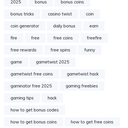
2025
bonus
bonus coins
bonus tricks
casino twist
coin
coin generator
daily bonus
earn
fire
free
free coins
freefire
free rewards
free spins
funny
game
gametwist 2025
gametwist free coins
gametwist hack
gaminator free 2025
gaming freebies
gaming tips
hack
how to get bonus codes
how to get bonus coins
how to get free coins