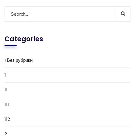
Categories
! Без рубрики
1
11
111
112
2