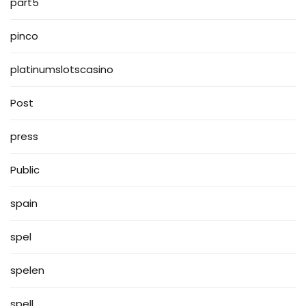
part5
pinco
platinumslotscasino
Post
press
Public
spain
spel
spelen
spell