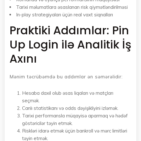
Tarixi məlumatlara əsaslanan risk qiymətləndirilməsi
In-play strategiyaları üçün real vaxt siqnalları
Praktiki Addımlar: Pin
Up Login ilə Analitik İş
Axını
Mənim təcrübəmdə bu addımlar ən səmərəlidir:
Hesaba daxil olub əsas liqaları və matçları
seçmək.
Canlı statistikanı və odds dəyişikliyini izləmək.
Tarixi performansla müqayisə aparmaq və hədəf
göstəricilər təyin etmək.
Riskləri idarə etmək üçün bankroll və mərc limitləri
təyin etmək.