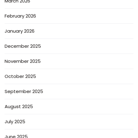
March 2026
February 2026
January 2026
December 2025
November 2025
October 2025
September 2025
August 2025
July 2025
June 2025