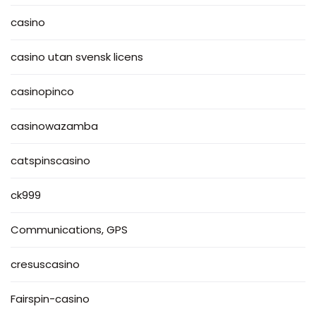
casino
casino utan svensk licens
casinopinco
casinowazamba
catspinscasino
ck999
Communications, GPS
cresuscasino
Fairspin-casino