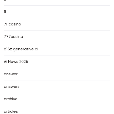
6
711casino
777casino
a16z generative ai
Ai News 2025
answer
answers
archive
articles