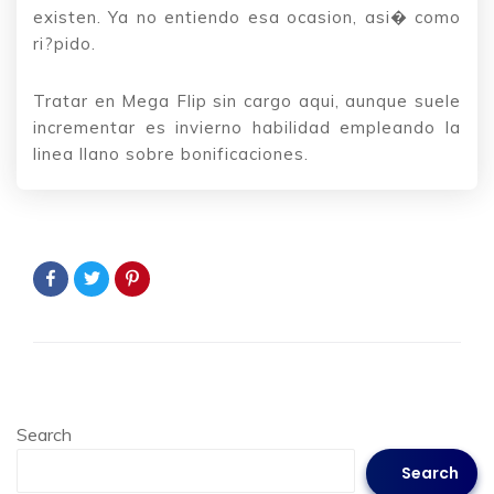
existen. Ya no entiendo esa ocasion, asi� como
ri?pido.
Tratar en Mega Flip sin cargo aqui, aunque suele
incrementar es invierno habilidad empleando la
linea llano sobre bonificaciones.
Search
Search