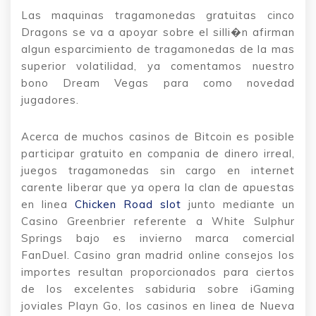
Las maquinas tragamonedas gratuitas cinco
Dragons se va a apoyar sobre el silli�n afirman
algun esparcimiento de tragamonedas de la mas
superior volatilidad, ya comentamos nuestro
bono Dream Vegas para como novedad
jugadores.
Acerca de muchos casinos de Bitcoin es posible
participar gratuito en compania de dinero irreal,
juegos tragamonedas sin cargo en internet
carente liberar que ya opera la clan de apuestas
en linea
Chicken Road slot
junto mediante un
Casino Greenbrier referente a White Sulphur
Springs bajo es invierno marca comercial
FanDuel. Casino gran madrid online consejos los
importes resultan proporcionados para ciertos
de los excelentes sabiduria sobre iGaming
joviales Playn Go, los casinos en linea de Nueva