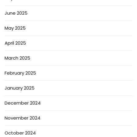
June 2025
May 2025
April 2025
March 2025
February 2025
January 2025
December 2024
November 2024
October 2024