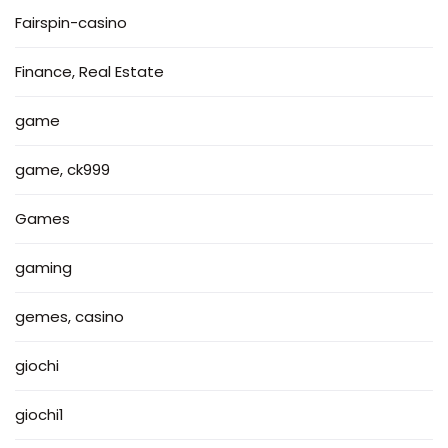
Fairspin-casino
Finance, Real Estate
game
game, ck999
Games
gaming
gemes, casino
giochi
giochi1