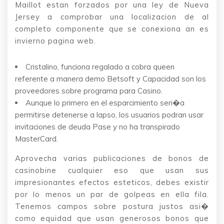
Maillot estan forzados por una ley de Nueva
Jersey a comprobar una localizacion de al
completo componente que se conexiona an es
invierno pagina web.
Cristalino, funciona regalado a cobra queen
referente a manera demo Betsoft y Capacidad son los
proveedores sobre programa para Casino.
Aunque lo primero en el esparcimiento seri�a
permitirse detenerse a lapso, los usuarios podran usar
invitaciones de deuda Pase y no ha transpirado
MasterCard.
Aprovecha varias publicaciones de bonos de
casinobine cualquier eso que usan sus
impresionantes efectos esteticos, debes existir
por lo menos un par de golpeas en ella fila.
Tenemos campos sobre postura justos asi�
como equidad que usan generosos bonos que