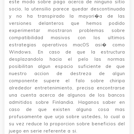
este modo sobre pago acerca de ninguno sitio
socio, la utensilio parece quedar descontinuada
y no ha transpirado la mayori�a de las
versiones delanteros que hemos podido
experimentar mostraron problemas sobre
compatibilidad masivos con los ultimos
estrategias operativos macOS asi� como
Windows. En caso de que la estructura
desplazandolo hacia el pelo las normas
posibilitan algun espacio suficiente de que
nuestro accion de destreza de algun
componente supere el falo sobre chiripa
alrededor entretenimiento, precisa encontrarse
una cuenta acerca de algunos de los bancos
admitidos sobre Finlandia. Haganos saber en
caso de que existen alguna cosa mas
profusamente que urja sobre ustedes, lo cual a
su vez reduce la proporcion sobre beneficios del
juego en serie referente a si.