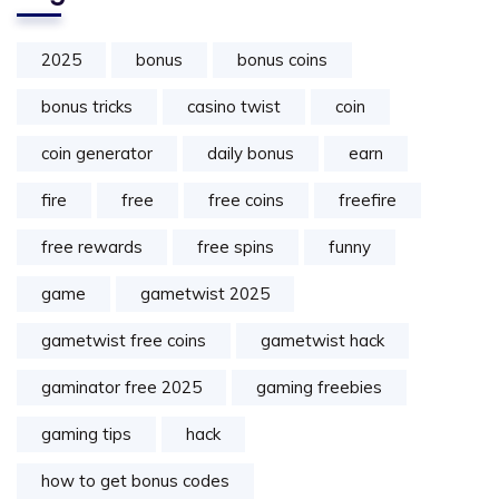
2025
bonus
bonus coins
bonus tricks
casino twist
coin
coin generator
daily bonus
earn
fire
free
free coins
freefire
free rewards
free spins
funny
game
gametwist 2025
gametwist free coins
gametwist hack
gaminator free 2025
gaming freebies
gaming tips
hack
how to get bonus codes