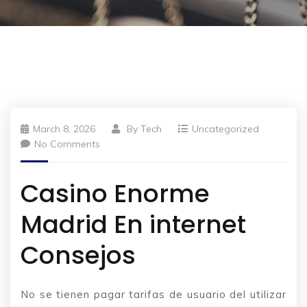
March 8, 2026
By
Tech
Uncategorized
No Comments
Casino Enorme
Madrid En internet
Consejos
No se tienen pagar tarifas de usuario del utilizar