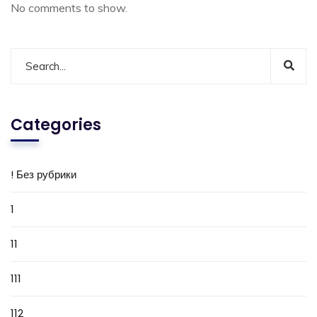
No comments to show.
Categories
! Без рубрики
1
11
111
112