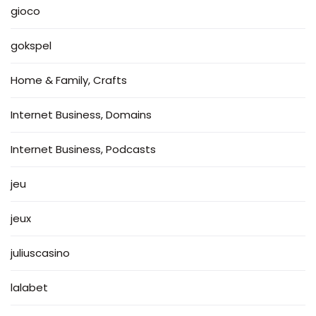
gioco
gokspel
Home & Family, Crafts
Internet Business, Domains
Internet Business, Podcasts
jeu
jeux
juliuscasino
lalabet