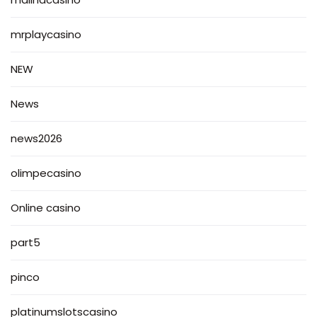
mrplaycasino
NEW
News
news2026
olimpecasino
Online casino
part5
pinco
platinumslotscasino