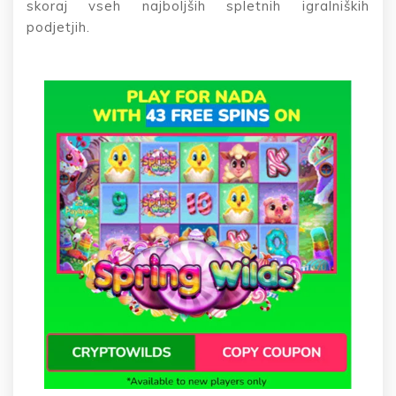
skoraj vseh najboljših spletnih igralniških
podjetjih.