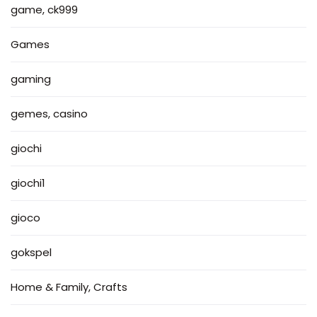
game, ck999
Games
gaming
gemes, casino
giochi
giochi1
gioco
gokspel
Home & Family, Crafts