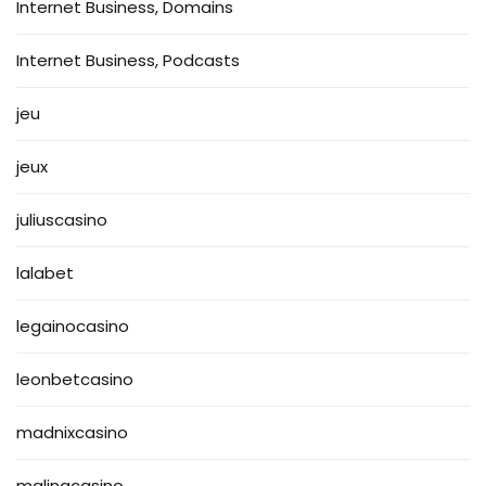
Internet Business, Domains
Internet Business, Podcasts
jeu
jeux
juliuscasino
lalabet
legainocasino
leonbetcasino
madnixcasino
malinacasino