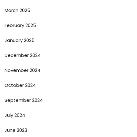
March 2025
February 2025
January 2025
December 2024
November 2024
October 2024
September 2024
July 2024
June 2023