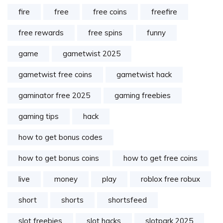
fire
free
free coins
freefire
free rewards
free spins
funny
game
gametwist 2025
gametwist free coins
gametwist hack
gaminator free 2025
gaming freebies
gaming tips
hack
how to get bonus codes
how to get bonus coins
how to get free coins
live
money
play
roblox free robux
short
shorts
shortsfeed
slot freebies
slot hacks
slotpark 2025