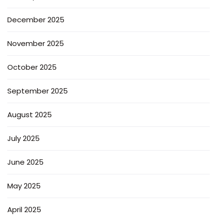
December 2025
November 2025
October 2025
September 2025
August 2025
July 2025
June 2025
May 2025
April 2025