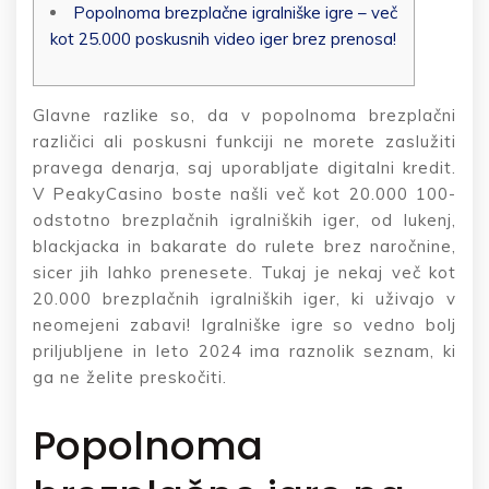
Popolnoma brezplačne igralniške igre – več
kot 25.000 poskusnih video iger brez prenosa!
Glavne razlike so, da v popolnoma brezplačni
različici ali poskusni funkciji ne morete zaslužiti
pravega denarja, saj uporabljate digitalni kredit.
V PeakyCasino boste našli več kot 20.000 100-
odstotno brezplačnih igralniških iger, od lukenj,
blackjacka in bakarate do rulete brez naročnine,
sicer jih lahko prenesete. Tukaj je nekaj več kot
20.000 brezplačnih igralniških iger, ki uživajo v
neomejeni zabavi!
Igralniške igre so vedno bolj
priljubljene in leto 2024 ima raznolik seznam, ki
ga ne želite preskočiti.
Popolnoma