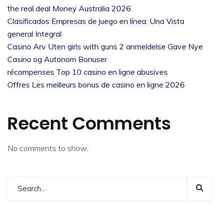
the real deal Money Australia 2026
Clasificados Empresas de juego en línea: Una Vista
general Integral
Casino Arv Uten girls with guns 2 anmeldelse Gave Nye
Casino og Autonom Bonuser
récompenses Top 10 casino en ligne abusives
Offres Les meilleurs bonus de casino en ligne 2026
Recent Comments
No comments to show.