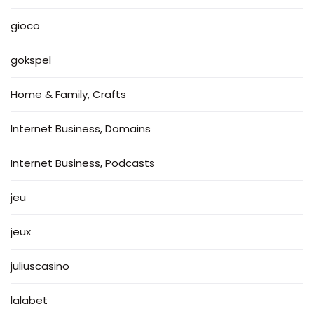
gioco
gokspel
Home & Family, Crafts
Internet Business, Domains
Internet Business, Podcasts
jeu
jeux
juliuscasino
lalabet