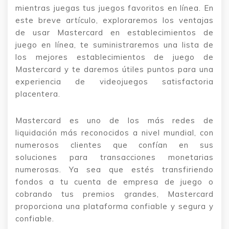
mientras juegas tus juegos favoritos en línea. En
este breve artículo, exploraremos los ventajas
de usar Mastercard en establecimientos de
juego en línea, te suministraremos una lista de
los mejores establecimientos de juego de
Mastercard y te daremos útiles puntos para una
experiencia de videojuegos satisfactoria
placentera.
Mastercard es uno de los más redes de
liquidación más reconocidos a nivel mundial, con
numerosos clientes que confían en sus
soluciones para transacciones monetarias
numerosas. Ya sea que estés transfiriendo
fondos a tu cuenta de empresa de juego o
cobrando tus premios grandes, Mastercard
proporciona una plataforma confiable y segura y
confiable.