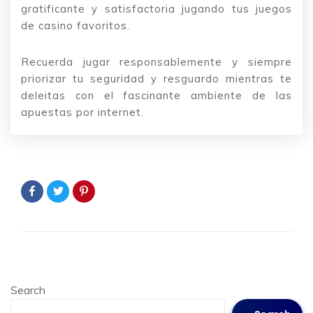
gratificante y satisfactoria jugando tus juegos
de casino favoritos.
Recuerda jugar responsablemente y siempre
priorizar tu seguridad y resguardo mientras te
deleitas con el fascinante ambiente de las
apuestas por internet.
Search