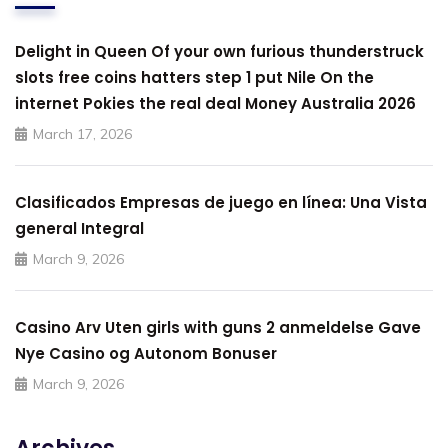
Delight in Queen Of your own furious thunderstruck
slots free coins hatters step 1 put Nile On the
internet Pokies the real deal Money Australia 2026
March 17, 2026
Clasificados Empresas de juego en línea: Una Vista
general Integral
March 9, 2026
Casino Arv Uten girls with guns 2 anmeldelse Gave
Nye Casino og Autonom Bonuser
March 9, 2026