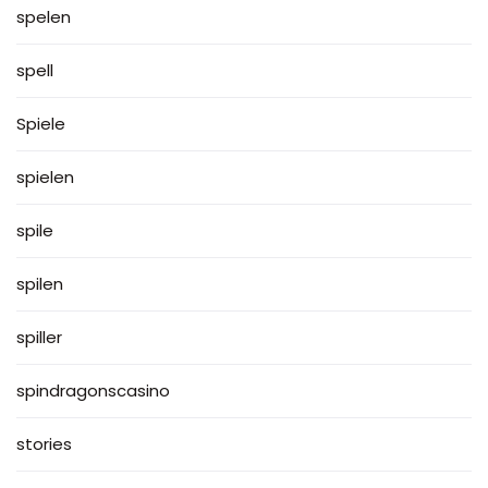
spelen
spell
Spiele
spielen
spile
spilen
spiller
spindragonscasino
stories