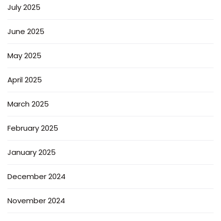
July 2025
June 2025
May 2025
April 2025
March 2025
February 2025
January 2025
December 2024
November 2024