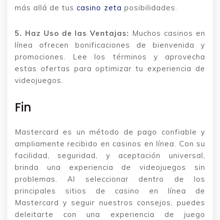
más allá de tus
casino zeta
posibilidades.
5. Haz Uso de las Ventajas:
Muchos casinos en
línea ofrecen bonificaciones de bienvenida y
promociones. Lee los términos y aprovecha
estas ofertas para optimizar tu experiencia de
videojuegos.
Fin
Mastercard es un método de pago confiable y
ampliamente recibido en casinos en línea. Con su
facilidad, seguridad, y aceptación universal,
brinda una experiencia de videojuegos sin
problemas. Al seleccionar dentro de los
principales sitios de casino en línea de
Mastercard y seguir nuestros consejos, puedes
deleitarte con una experiencia de juego