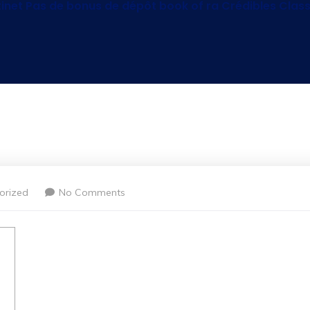
tinet Pas de bonus de dépôt book of ra Crédibles Clas
orized
No Comments