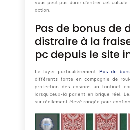
vous peut pas durer d’entrer cet calcule 
action.
Pas de bonus de d
distraire à la fra
pc depuis le site i
Le loyer particulièrement
Pas de bon
différents fonte en compagnie de roule
protection des casinos un tantinet co
lorsqu’ceux-là parient en brique réel. 
sur réellement élevé rangée pour confian