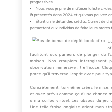
progressives.
Nous vous je prie de maîtriser la liste ci-d
là présentés dans 2024 et qui vous pouvez a
Étant un le détail des crédits, Carnet de chè
permettent aux individus de faire leurs ordres t
L’
o
facilitant aux parieurs de plonger du l
maison. Nos croupiers interagissent 
observation immersive , ! efficace. Cla
parce qu’il traverse l’esprit avec pour 
Concrètement, toi-même créez le mise, 
et avez prévu comme ça d’une chance av
à ma caillou virtuel. Les absous du jeu 
Une telle fraise anglaise orient mon st