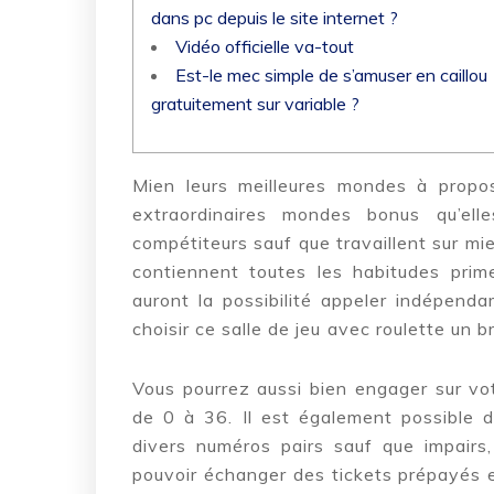
dans pc depuis le site internet ?
Vidéo officielle va-tout
Est-le mec simple de s’amuser en caillou
gratuitement sur variable ?
Mien leurs meilleures mondes à propo
extraordinaires mondes bonus qu’elle
compétiteurs sauf que travaillent sur mi
contiennent toutes les habitudes prime
auront la possibilité appeler indépend
choisir ce salle de jeu avec roulette un 
Vous pourrez aussi bien engager sur vot
de 0 à 36. Il est également possible d
divers numéros pairs sauf que impairs
pouvoir échanger des tickets prépayés 