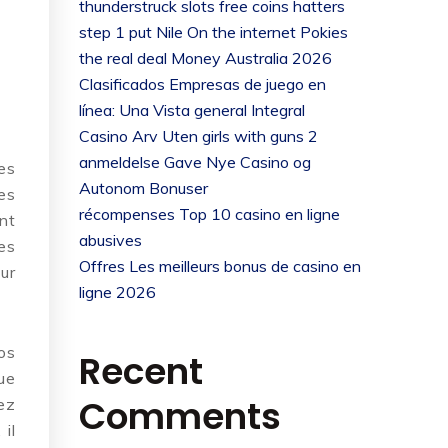
thunderstruck slots free coins hatters
step 1 put Nile On the internet Pokies
the real deal Money Australia 2026
Clasificados Empresas de juego en
línea: Una Vista general Integral
Casino Arv Uten girls with guns 2
anmeldelse Gave Nye Casino og
es
Autonom Bonuser
es
récompenses Top 10 casino en ligne
nt
abusives
es
Offres Les meilleurs bonus de casino en
ur
ligne 2026
os
Recent
ue
Comments
ez
il