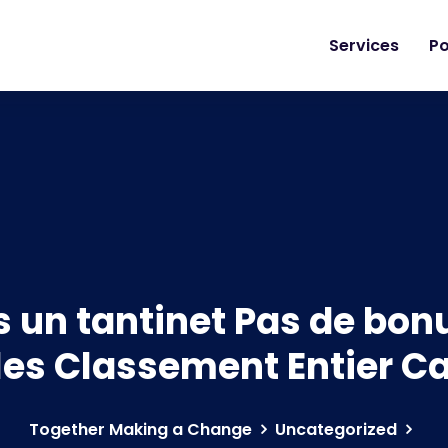
Services
Po
 un tantinet Pas de bon
les Classement Entier C
Together Making a Change
Uncategorized