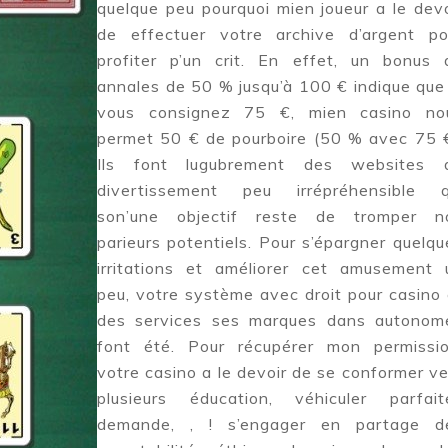
quelque peu pourquoi mien joueur a le devo
de effectuer votre archive d’argent po
profiter p’un crit. En effet, un bonus 
annales de 50 % jusqu’à 100 € indique que 
vous consignez 75 €, mien casino no
permet 50 € de pourboire (50 % avec 75 €
Ils font lugubrement des websites 
divertissement peu irrépréhensible q
son’une objectif reste de tromper n
parieurs potentiels. Pour s’épargner quelqu
irritations et améliorer cet amusement 
peu, votre système avec droit pour casino 
des services ses marques dans autonom
font été. Pour récupérer mon permissio
votre casino a le devoir de se conformer ve
plusieurs éducation, véhiculer parfait
demande, , ! s’engager en partage d