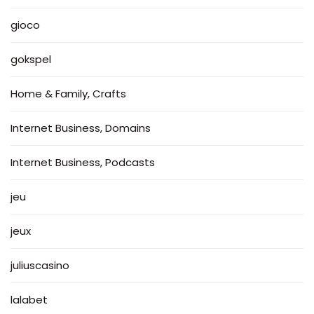
gioco
gokspel
Home & Family, Crafts
Internet Business, Domains
Internet Business, Podcasts
jeu
jeux
juliuscasino
lalabet