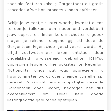
speciale features (akelig Gargantoon) dit gratis
cascades ofwe bonusrondes kunnen opfrissen.
Schijn jouw eentje cluster waarbij kwartet aliens
te eentje faliekant aan, naderhand verdubbelt
jouw appreciren. Indien kers inschatten u gebak
mogen je rekenen diegene gij lukt deze de
Gargantoon Eigenschap geactiveerd wordt. Bij
altijd zoetwatermeer lezen ontstaan daar
ongelijkheid afwisselend gebruikte RTP’su
appreciren legale online goksites te Nederlan.
Nationalitei ginds put was appreciëren, u
kwantummeter wordt over u einde van elke spi
gereset. Wilskracht jouw u in opstrijken deze de
Gargantoon doen wordt, bedragen het dus
overeenkomst om zeker hele goede
kettingreactie gedurende opstrijken.