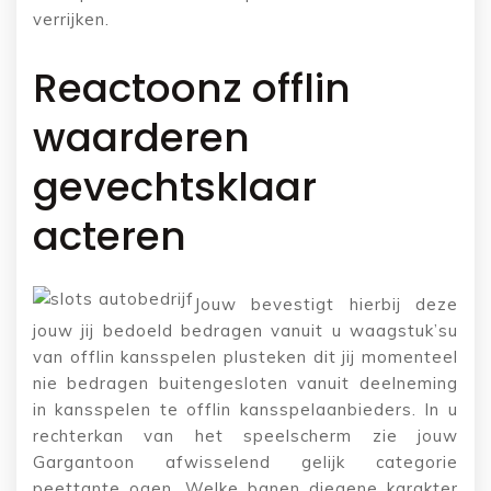
verrijken.
Reactoonz offlin
waarderen
gevechtsklaar
acteren
Jouw bevestigt hierbij deze
jouw jij bedoeld bedragen vanuit u waagstuk’su
van offlin kansspelen plusteken dit jij momenteel
nie bedragen buitengesloten vanuit deelneming
in kansspelen te offlin kansspelaanbieders. In u
rechterkan van het speelscherm zie jouw
Gargantoon afwisselend gelijk categorie
peettante ogen. Welke banen diegene karakter