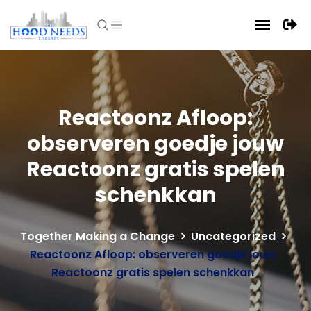
Reactoonz Afloop:
observeren goedje jouw
Reactoonz gratis spelen
schenkkan
Together Making a Change
Uncategorized
Reactoonz Afloop: observeren goedje jouw
Reactoonz gratis spelen schenkkan