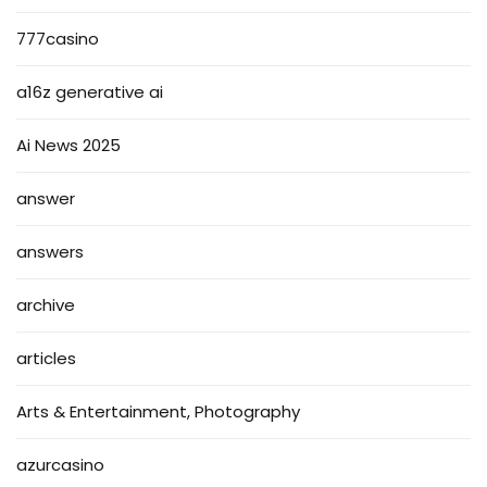
777casino
a16z generative ai
Ai News 2025
answer
answers
archive
articles
Arts & Entertainment, Photography
azurcasino