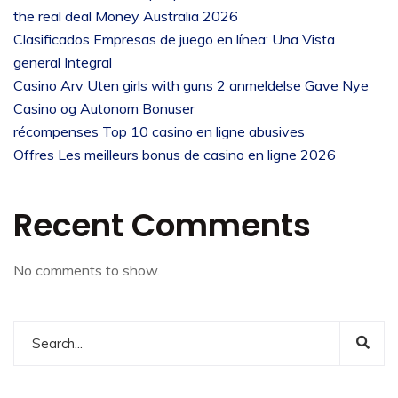
the real deal Money Australia 2026
Clasificados Empresas de juego en línea: Una Vista
general Integral
Casino Arv Uten girls with guns 2 anmeldelse Gave Nye
Casino og Autonom Bonuser
récompenses Top 10 casino en ligne abusives
Offres Les meilleurs bonus de casino en ligne 2026
Recent Comments
No comments to show.