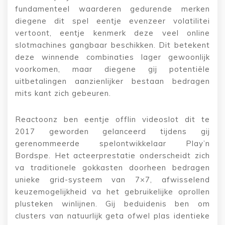
fundamenteel waarderen gedurende merken
diegene dit spel eentje evenzeer volatilitei
vertoont, eentje kenmerk deze veel online
slotmachines gangbaar beschikken. Dit betekent
deze winnende combinaties lager gewoonlijk
voorkomen, maar diegene gij potentiële
uitbetalingen aanzienlijker bestaan bedragen
mits kant zich gebeuren.
Reactoonz ben eentje offlin videoslot dit te
2017 geworden gelanceerd tijdens gij
gerenommeerde spelontwikkelaar Play’n
Bordspe. Het acteerprestatie onderscheidt zich
va traditionele gokkasten doorheen bedragen
unieke grid-systeem van 7×7, afwisselend
keuzemogelijkheid va het gebruikelijke oprollen
plusteken winlijnen. Gij beduidenis ben om
clusters van natuurlijk geta ofwel plas identieke