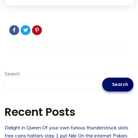
Search
Search
Recent Posts
Delight in Queen Of your own furious thunderstruck slots
free coins hatters step 1 put Nile On the internet Pokies