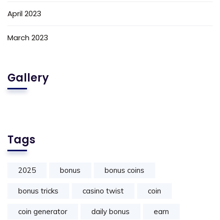
April 2023
March 2023
Gallery
Tags
2025
bonus
bonus coins
bonus tricks
casino twist
coin
coin generator
daily bonus
earn