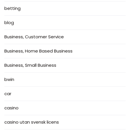
betting
blog
Business, Customer Service
Business, Home Based Business
Business, Small Business
bwin
car
casino
casino utan svensk licens