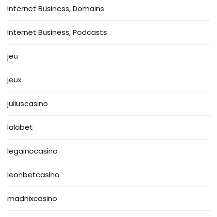
Internet Business, Domains
Internet Business, Podcasts
jeu
jeux
juliuscasino
lalabet
legainocasino
leonbetcasino
madnixcasino