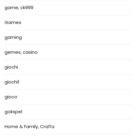
game, ck999
Games
gaming
gemes, casino
giochi
giochi1
gioco
gokspel
Home & Family, Crafts