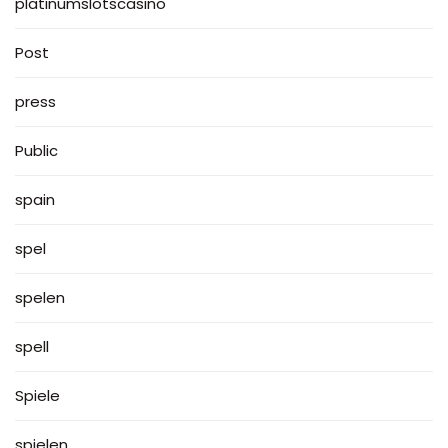
platinumslotscasino
Post
press
Public
spain
spel
spelen
spell
Spiele
spielen