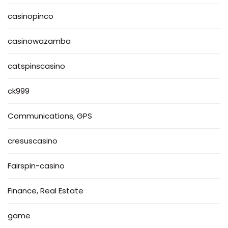
casinopinco
casinowazamba
catspinscasino
ck999
Communications, GPS
cresuscasino
Fairspin-casino
Finance, Real Estate
game