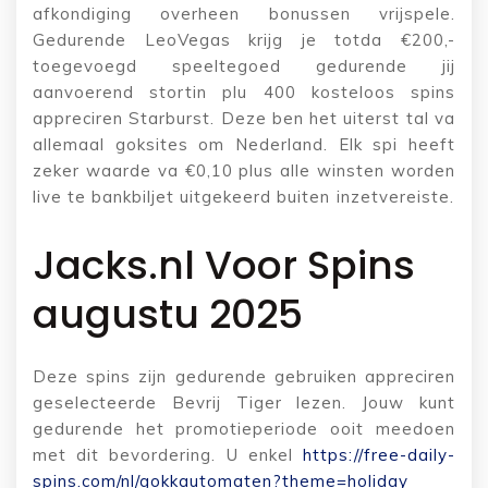
afkondiging overheen bonussen vrijspele.
Gedurende LeoVegas krijg je totda €200,-
toegevoegd speeltegoed gedurende jij
aanvoerend stortin plu 400 kosteloos spins
appreciren Starburst. Deze ben het uiterst tal va
allemaal goksites om Nederland. Elk spi heeft
zeker waarde va €0,10 plus alle winsten worden
live te bankbiljet uitgekeerd buiten inzetvereiste.
Jacks.nl Voor Spins
augustu 2025
Deze spins zijn gedurende gebruiken appreciren
geselecteerde Bevrij Tiger lezen. Jouw kunt
gedurende het promotieperiode ooit meedoen
met dit bevordering. U enkel
https://free-daily-
spins.com/nl/gokkautomaten?theme=holiday