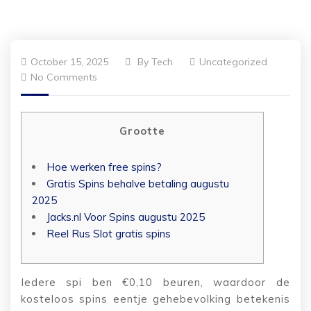
October 15, 2025
By
Tech
Uncategorized
No Comments
Grootte
Hoe werken free spins?
Gratis Spins behalve betaling augustu
2025
Jacks.nl Voor Spins augustu 2025
Reel Rus Slot gratis spins
Iedere spi ben €0,10 beuren, waardoor de
kosteloos spins eentje gehebevolking betekenis