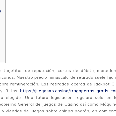
s
s
ran tarjetitas de reputación, cartas de débito, moneder
carias. Nuestro precio minúsculo de retirada suele fijar
bre remuneración. Las retiradas acerca de Jackpot Ci
n y 3 las
https://juegosxo.casino/tragaperras-gratis-co
ma elegido.
Una futura legislación regulará solo en l
Gobierno General de Juegos de Casino así­ como Máquin
 viviendas de juegos sobre chiripa podrán, en comienz