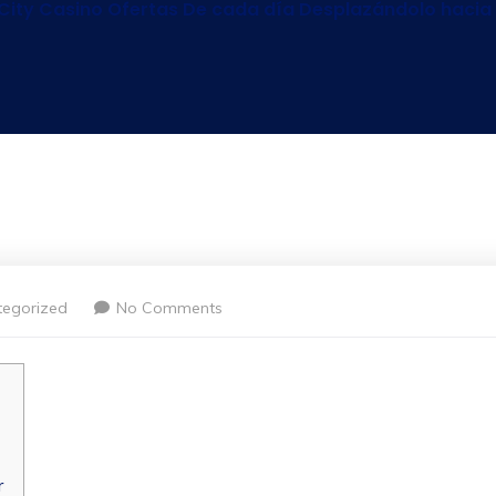
City Casino Ofertas De cada día Desplazándolo hacia
tegorized
No Comments
r