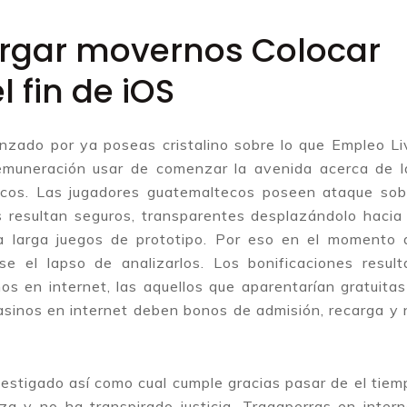
rgar movernos Colocar
l fin de iOS
zado por ya poseas cristalino sobre lo que Empleo Li
emuneración usar de comenzar la avenida acerca de l
ecos. Las jugadores guatemaltecos poseen ataque sob
s resultan seguros, transparentes desplazándolo hacia 
a larga juegos de prototipo. Por eso en el momento 
 el lapso de analizarlos. Los bonificaciones result
os en internet, las aquellos que aparentarían gratuitas
asinos en internet deben bonos de admisión, recarga y 
vestigado así­ como cual cumple gracias pasar de el tiem
za y no ha transpirado justicia. Tragaperras en intern