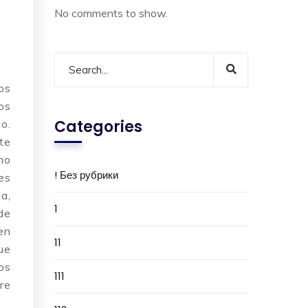
No comments to show.
os
os
Categories
o.
te
omo
! Без рубрики
es
a,
1
de
en
11
ue
os
111
re