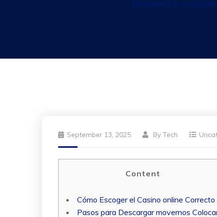
Revisión De Jackpot 
September 13, 2025
By
Tech
Unca
Content
Cómo Escoger el Casino online Correcto
Pasos para Descargar movernos Coloca