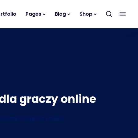
rtfolio
Pages
Blog
Shop
dla graczy online
oradnik dla graczy online