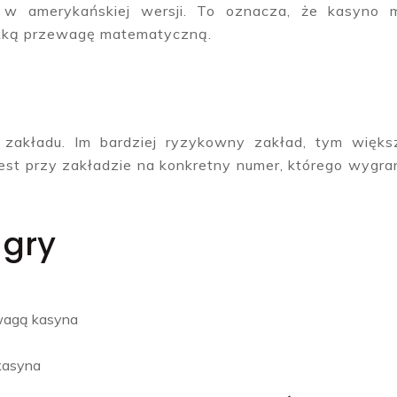
6% w amerykańskiej wersji. To oznacza, że kasyno 
ekką przewagę matematyczną.
 zakładu. Im bardziej ryzykowny zakład, tym więks
st przy zakładzie na konkretny numer, którego wygra
 gry
ewagą kasyna
kasyna