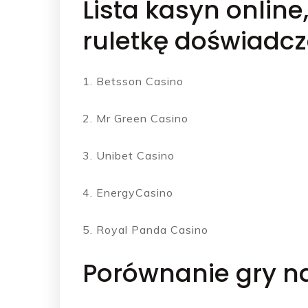
Lista kasyn onlin
ruletkę doświadc
1. Betsson Casino
2. Mr Green Casino
3. Unibet Casino
4. EnergyCasino
5. Royal Panda Casino
Porównanie gry n