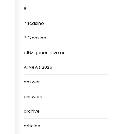
6
711casino
777casino
a16z generative ai
Ai News 2025
answer
answers
archive
articles