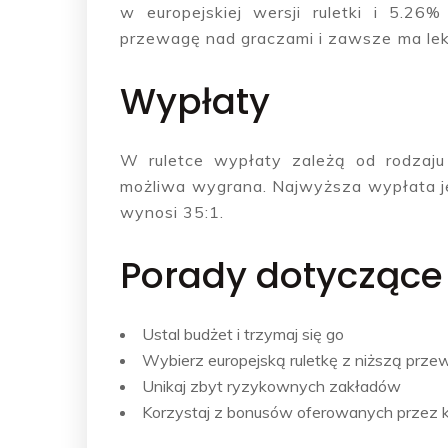
w europejskiej wersji ruletki i 5.2
przewagę nad graczami i zawsze ma l
Wypłaty
W ruletce wypłaty zależą od rodzaju
możliwa wygrana. Najwyższa wypłata je
wynosi 35:1.
Porady dotyczące
Ustal budżet i trzymaj się go
Wybierz europejską ruletkę z niższą prz
Unikaj zbyt ryzykownych zakładów
Korzystaj z bonusów oferowanych przez 