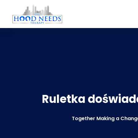
Ruletka doświadc
Together Making a Chang