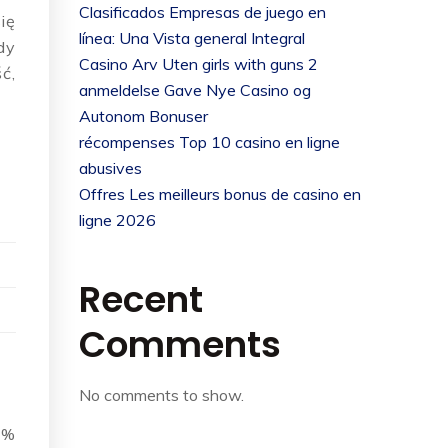
Clasificados Empresas de juego en
ię
línea: Una Vista general Integral
dy
Casino Arv Uten girls with guns 2
ć,
anmeldelse Gave Nye Casino og
Autonom Bonuser
récompenses Top 10 casino en ligne
abusives
Offres Les meilleurs bonus de casino en
ligne 2026
Recent
Comments
No comments to show.
0%