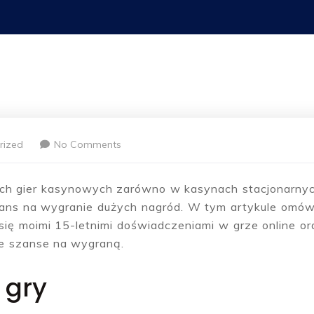
rized
No Comments
nych gier kasynowych zarówno w kasynach stacjonarnyc
i szans na wygranie dużych nagród. W tym artykule omów
 się moimi 15-letnimi doświadczeniami w grze online or
e szanse na wygraną.
 gry