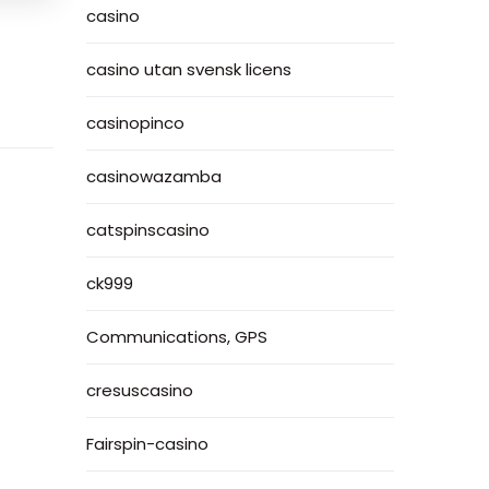
casino
casino utan svensk licens
casinopinco
casinowazamba
catspinscasino
ck999
Communications, GPS
cresuscasino
Fairspin-casino