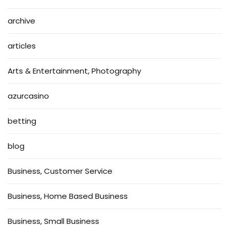
archive
articles
Arts & Entertainment, Photography
azurcasino
betting
blog
Business, Customer Service
Business, Home Based Business
Business, Small Business