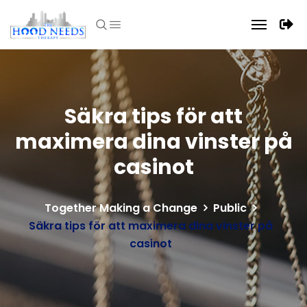
Säkra tips för att
maximera dina vinster på
casinot
Together Making a Change
Public
Säkra tips för att maximera dina vinster på
casinot