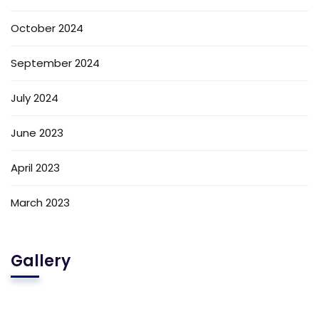
October 2024
September 2024
July 2024
June 2023
April 2023
March 2023
Gallery