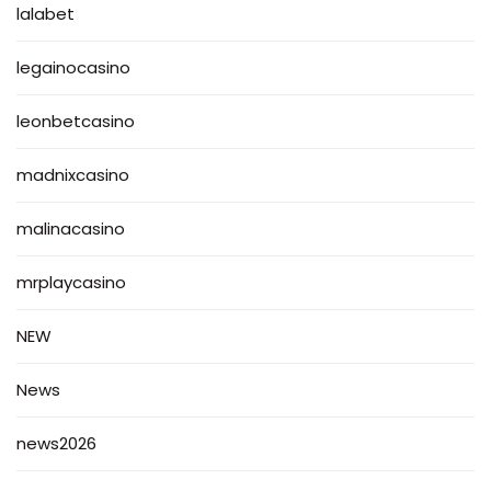
lalabet
legainocasino
leonbetcasino
madnixcasino
malinacasino
mrplaycasino
NEW
News
news2026