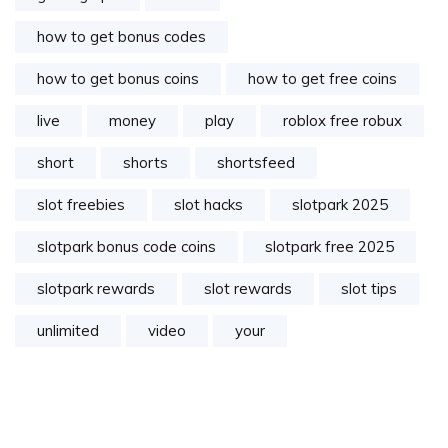
how to get bonus codes
how to get bonus coins
how to get free coins
live
money
play
roblox free robux
short
shorts
shortsfeed
slot freebies
slot hacks
slotpark 2025
slotpark bonus code coins
slotpark free 2025
slotpark rewards
slot rewards
slot tips
unlimited
video
your