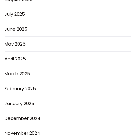
July 2025
June 2025
May 2025
April 2025
March 2025
February 2025
January 2025
December 2024
November 2024