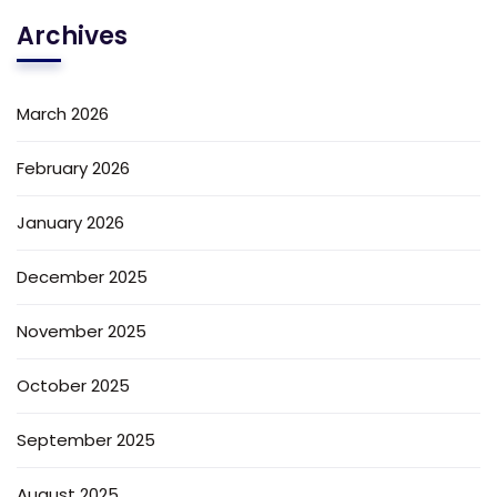
Archives
March 2026
February 2026
January 2026
December 2025
November 2025
October 2025
September 2025
August 2025