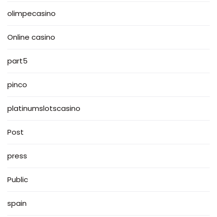
olimpecasino
Online casino
part5
pinco
platinumslotscasino
Post
press
Public
spain