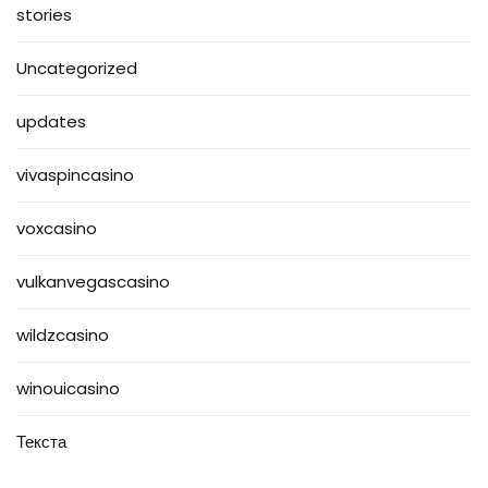
stories
Uncategorized
updates
vivaspincasino
voxcasino
vulkanvegascasino
wildzcasino
winouicasino
Текста