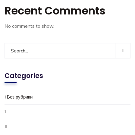
Recent Comments
No comments to show.
Categories
! Без рубрики
1
11