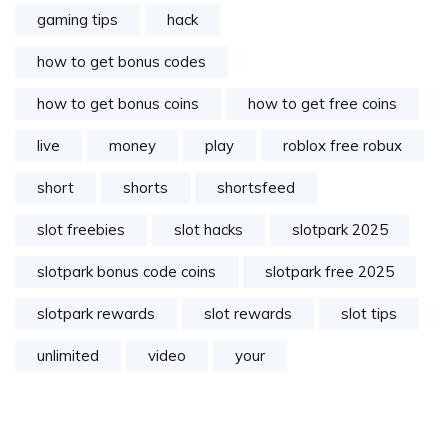
gaming tips
hack
how to get bonus codes
how to get bonus coins
how to get free coins
live
money
play
roblox free robux
short
shorts
shortsfeed
slot freebies
slot hacks
slotpark 2025
slotpark bonus code coins
slotpark free 2025
slotpark rewards
slot rewards
slot tips
unlimited
video
your