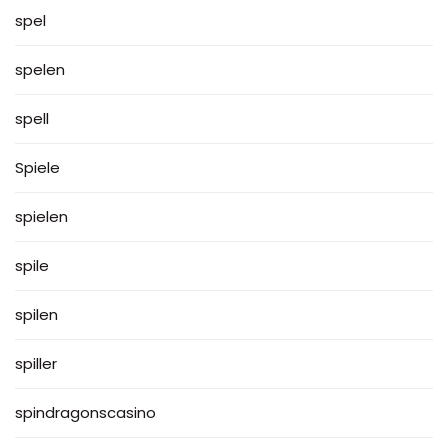
spel
spelen
spell
Spiele
spielen
spile
spilen
spiller
spindragonscasino