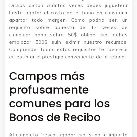
Dichos dictan cuántas veces debes juguetear
hasta agotar el costo de el bono en conseguir
apartar todo margen. Como podrí­a ser, un
requisito sobre apuesta de 12 veces de
cualquier bono sobre 50$ obliga cual debes
emplazar 500$ suin eximir nuestro recursos.
Comprender todos estos requisitos te favorece
en estimar el prestigio conveniente de la rebaja.
Campos más
profusamente
comunes para los
Bonos de Recibo
Al completo fresco jugador cual si no le importa