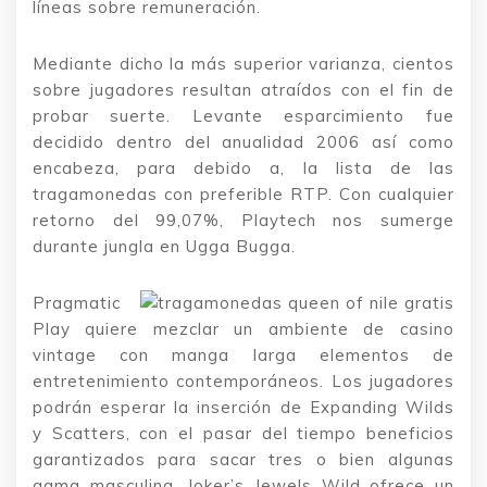
líneas sobre remuneración.
Mediante dicho la más superior varianza, cientos
sobre jugadores resultan atraídos con el fin de
probar suerte. Levante esparcimiento fue
decidido dentro del anualidad 2006 así­ como
encabeza, para debido a, la lista de las
tragamonedas con preferible RTP. Con cualquier
retorno del 99,07%, Playtech nos sumerge
durante jungla en Ugga Bugga.
Pragmatic
Play quiere mezclar un ambiente de casino
vintage con manga larga elementos de
entretenimiento contemporáneos. Los jugadores
podrán esperar la inserción de Expanding Wilds
y Scatters, con el pasar del tiempo beneficios
garantizados para sacar tres o bien algunas
gama masculina. Joker’s Jewels Wild ofrece un