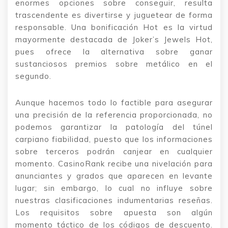
enormes opciones sobre conseguir, resulta
trascendente es divertirse y juguetear de forma
responsable. Una bonificación Hot es la virtud
mayormente destacada de Joker’s Jewels Hot,
pues ofrece la alternativa sobre ganar
sustanciosos premios sobre metálico en el
segundo.
Aunque hacemos todo lo factible para asegurar
una precisión de la referencia proporcionada, no
podemos garantizar la patologí­a del túnel
carpiano fiabilidad, puesto que los informaciones
sobre terceros podrán canjear en cualquier
momento. CasinoRank recibe una nivelación para
anunciantes y grados que aparecen en levante
lugar; sin embargo, lo cual no influye sobre
nuestras clasificaciones indumentarias reseñas.
Los requisitos sobre apuesta son algún
momento táctico de los códigos de descuento.