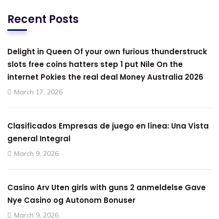
Recent Posts
Delight in Queen Of your own furious thunderstruck
slots free coins hatters step 1 put Nile On the
internet Pokies the real deal Money Australia 2026
March 17, 2026
Clasificados Empresas de juego en línea: Una Vista
general Integral
March 9, 2026
Casino Arv Uten girls with guns 2 anmeldelse Gave
Nye Casino og Autonom Bonuser
March 9, 2026