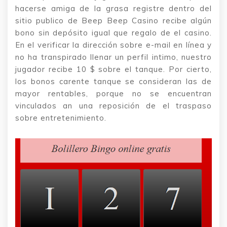
hacerse amiga de la grasa registre dentro del
sitio publico de Beep Beep Casino recibe algún
bono sin depósito igual que regalo de el casino.
En el verificar la dirección sobre e-mail en línea y
no ha transpirado llenar un perfil intimo, nuestro
jugador recibe 10 $ sobre el tanque. Por cierto,
los bonos carente tanque se consideran las de
mayor rentables, porque no se encuentran
vinculados an una reposición de el traspaso
sobre entretenimiento.