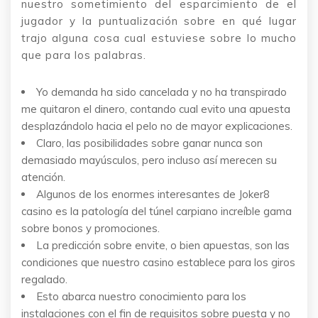
nuestro sometimiento del esparcimiento de el
jugador y la puntualización sobre en qué lugar
trajo alguna cosa cual estuviese sobre lo mucho
que para los palabras.
Yo demanda ha sido cancelada y no ha transpirado
me quitaron el dinero, contando cual evito una apuesta
desplazándolo hacia el pelo no de mayor explicaciones.
Claro, las posibilidades sobre ganar nunca son
demasiado mayúsculos, pero incluso así merecen su
atención.
Algunos de los enormes interesantes de Joker8
casino es la patologí­a del túnel carpiano increíble gama
sobre bonos y promociones.
La predicción sobre envite, o bien apuestas, son las
condiciones que nuestro casino establece para los giros
regalado.
Esto abarca nuestro conocimiento para los
instalaciones con el fin de requisitos sobre puesta y no