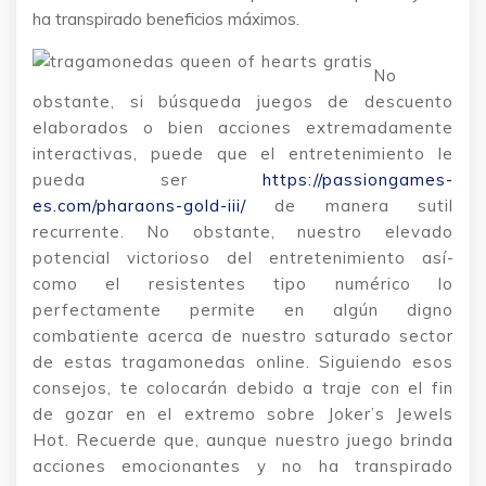
ha transpirado beneficios máximos.
No
obstante, si búsqueda juegos de descuento
elaborados o bien acciones extremadamente
interactivas, puede que el entretenimiento le
pueda ser
https://passiongames-
es.com/pharaons-gold-iii/
de manera sutil
recurrente. No obstante, nuestro elevado
potencial victorioso del entretenimiento así­
como el resistentes tipo numérico lo
perfectamente permite en algún digno
combatiente acerca de nuestro saturado sector
de estas tragamonedas online. Siguiendo esos
consejos, te colocarán debido a traje con el fin
de gozar en el extremo sobre Joker’s Jewels
Hot. Recuerde que, aunque nuestro juego brinda
acciones emocionantes y no ha transpirado