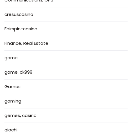
cresuscasino
Fairspin-casino
Finance, Real Estate
game
game, ck999
Games
gaming
gemes, casino
giochi