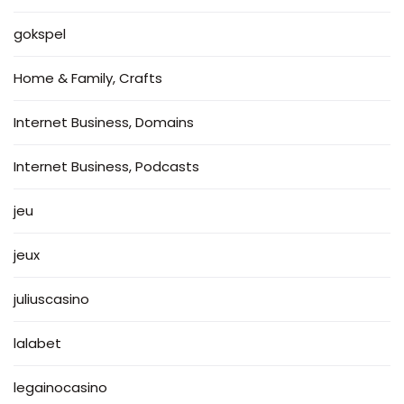
gokspel
Home & Family, Crafts
Internet Business, Domains
Internet Business, Podcasts
jeu
jeux
juliuscasino
lalabet
legainocasino