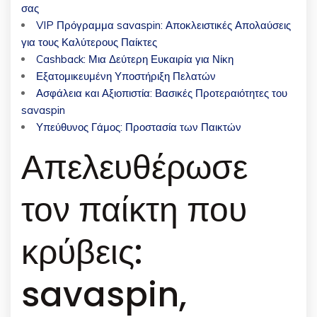
σας
VIP Πρόγραμμα savaspin: Αποκλειστικές Απολαύσεις
για τους Καλύτερους Παίκτες
Cashback: Μια Δεύτερη Ευκαιρία για Νίκη
Εξατομικευμένη Υποστήριξη Πελατών
Ασφάλεια και Αξιοπιστία: Βασικές Προτεραιότητες του
savaspin
Υπεύθυνος Γάμος: Προστασία των Παικτών
Απελευθέρωσε
τον παίκτη που
κρύβεις:
savaspin,