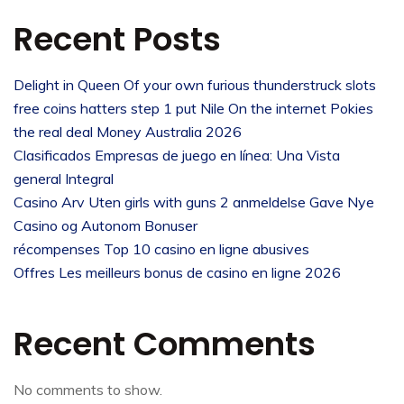
Recent Posts
Delight in Queen Of your own furious thunderstruck slots
free coins hatters step 1 put Nile On the internet Pokies
the real deal Money Australia 2026
Clasificados Empresas de juego en línea: Una Vista
general Integral
Casino Arv Uten girls with guns 2 anmeldelse Gave Nye
Casino og Autonom Bonuser
récompenses Top 10 casino en ligne abusives
Offres Les meilleurs bonus de casino en ligne 2026
Recent Comments
No comments to show.