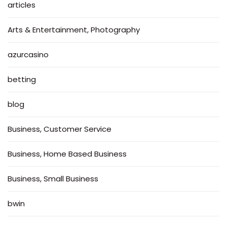
articles
Arts & Entertainment, Photography
azurcasino
betting
blog
Business, Customer Service
Business, Home Based Business
Business, Small Business
bwin