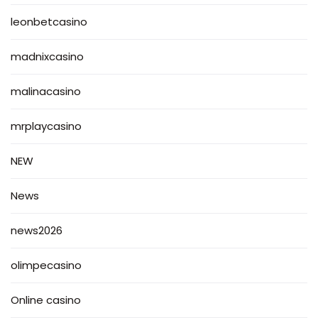
leonbetcasino
madnixcasino
malinacasino
mrplaycasino
NEW
News
news2026
olimpecasino
Online casino