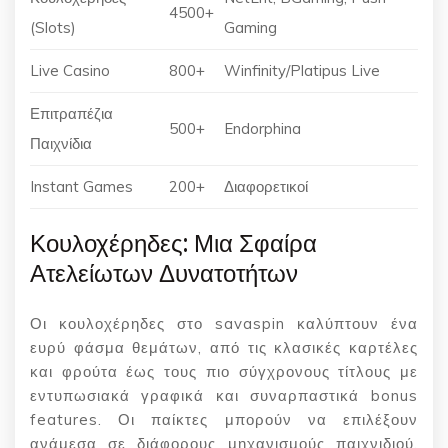
4500+
(Slots)
Gaming
Live Casino
800+
Winfinity/Platipus Live
Επιτραπέζια
500+
Endorphina
Παιχνίδια
Instant Games
200+
Διαφορετικοί
Κουλοχέρηδες: Μια Σφαίρα
Ατελείωτων Δυνατοτήτων
Οι κουλοχέρηδες στο savaspin καλύπτουν ένα
ευρύ φάσμα θεμάτων, από τις κλασικές καρτέλες
και φρούτα έως τους πιο σύγχρονους τίτλους με
εντυπωσιακά γραφικά και συναρπαστικά bonus
features. Οι παίκτες μπορούν να επιλέξουν
ανάμεσα σε διάφορους μηχανισμούς παιχνιδιού,