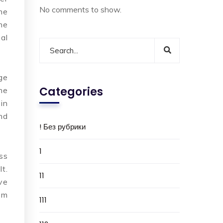
No comments to show.
ne
he
al
ge
Categories
he
in
nd
! Без рубрики
1
ss
t.
11
ve
em
111