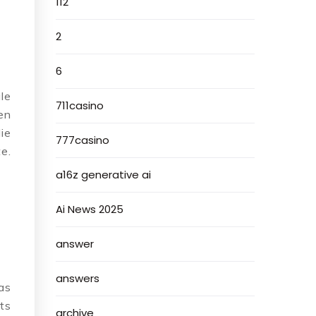
112
2
6
le
711casino
en
ie
777casino
e.
a16z generative ai
Ai News 2025
answer
answers
as
ts
archive