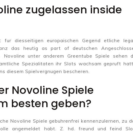
oline zugelassen inside
t fur diesseitigen europaischen Gegend etliche lega
Ganz das heutig as part of deutschen Angeschloss
en Novoline unter anderem Greentube Spiele sehen d
amtliche Spezialitaten ihr Slots wachsam gepruft hatt
ns diesem Spielvergnugen bescheren.
r Novoline Spiele
um besten geben?
liche Novoline Spiele gebuhrenfrei kennenzulernen, zu d
holle angemeldet habt. Z. hd. freund und feind Slo