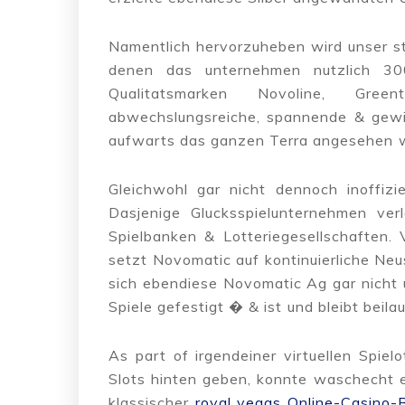
Namentlich hervorzuheben wird unser st
denen das unternehmen nutzlich 30
Qualitatsmarken Novoline, Gre
abwechslungsreiche, spannende & gewin
aufwarts das ganzen Terra angesehen 
Gleichwohl gar nicht dennoch inoffizie
Dasjenige Glucksspielunternehmen ver
Spielbanken & Lotteriegesellschaften. 
setzt Novomatic auf kontinuierliche Neu
sich ebendiese Novomatic Ag gar nicht u
Spiele gefestigt � & ist und bleibt beila
As part of irgendeiner virtuellen Spie
Slots hinten geben, konnte waschecht e
klassischer
royal vegas Online-Casino-