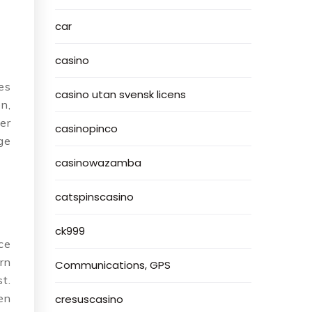
car
casino
es
casino utan svensk licens
n,
er
casinopinco
ge
casinowazamba
catspinscasino
ck999
ce
rn
Communications, GPS
st.
en
cresuscasino