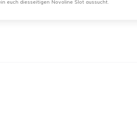
ein euch diesseitigen Novoline Slot aussucht.