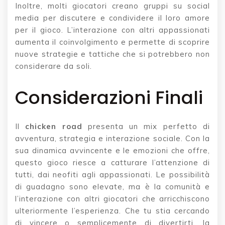
Inoltre, molti giocatori creano gruppi su social
media per discutere e condividere il loro amore
per il gioco. L’interazione con altri appassionati
aumenta il coinvolgimento e permette di scoprire
nuove strategie e tattiche che si potrebbero non
considerare da soli.
Considerazioni Finali
Il
chicken road
presenta un mix perfetto di
avventura, strategia e interazione sociale. Con la
sua dinamica avvincente e le emozioni che offre,
questo gioco riesce a catturare l’attenzione di
tutti, dai neofiti agli appassionati. Le possibilità
di guadagno sono elevate, ma è la comunità e
l’interazione con altri giocatori che arricchiscono
ulteriormente l’esperienza. Che tu stia cercando
di vincere o semplicemente di divertirti, la