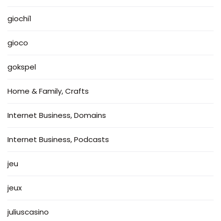
giochi1
gioco
gokspel
Home & Family, Crafts
Internet Business, Domains
Internet Business, Podcasts
jeu
jeux
juliuscasino