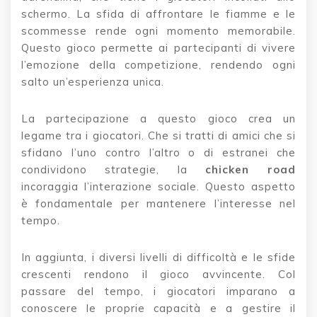
schermo. La sfida di affrontare le fiamme e le
scommesse rende ogni momento memorabile.
Questo gioco permette ai partecipanti di vivere
l’emozione della competizione, rendendo ogni
salto un’esperienza unica.
La partecipazione a questo gioco crea un
legame tra i giocatori. Che si tratti di amici che si
sfidano l’uno contro l’altro o di estranei che
condividono strategie, la
chicken road
incoraggia l’interazione sociale. Questo aspetto
è fondamentale per mantenere l’interesse nel
tempo.
In aggiunta, i diversi livelli di difficoltà e le sfide
crescenti rendono il gioco avvincente. Col
passare del tempo, i giocatori imparano a
conoscere le proprie capacità e a gestire il