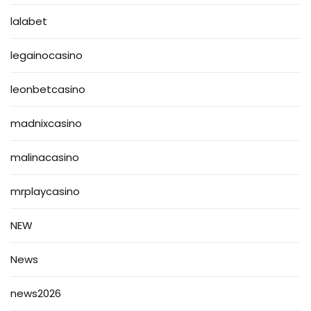
lalabet
legainocasino
leonbetcasino
madnixcasino
malinacasino
mrplaycasino
NEW
News
news2026