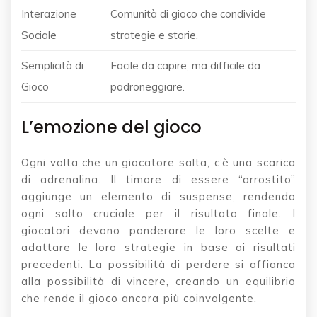
Interazione
Comunità di gioco che condivide
Sociale
strategie e storie.
Semplicità di
Facile da capire, ma difficile da
Gioco
padroneggiare.
L’emozione del gioco
Ogni volta che un giocatore salta, c’è una scarica
di adrenalina. Il timore di essere “arrostito”
aggiunge un elemento di suspense, rendendo
ogni salto cruciale per il risultato finale. I
giocatori devono ponderare le loro scelte e
adattare le loro strategie in base ai risultati
precedenti. La possibilità di perdere si affianca
alla possibilità di vincere, creando un equilibrio
che rende il gioco ancora più coinvolgente.