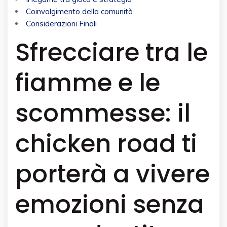
Coinvolgimento della comunità
Considerazioni Finali
Sfrecciare tra le
fiamme e le
scommesse: il
chicken road ti
porterà a vivere
emozioni senza