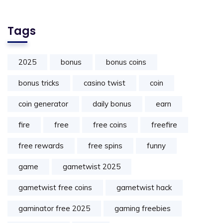
Tags
2025
bonus
bonus coins
bonus tricks
casino twist
coin
coin generator
daily bonus
earn
fire
free
free coins
freefire
free rewards
free spins
funny
game
gametwist 2025
gametwist free coins
gametwist hack
gaminator free 2025
gaming freebies