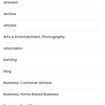
answers
archive
articles
Arts & Entertainment, Photography
azurcasino
betting
blog
Business, Customer Service
Business, Home Based Business