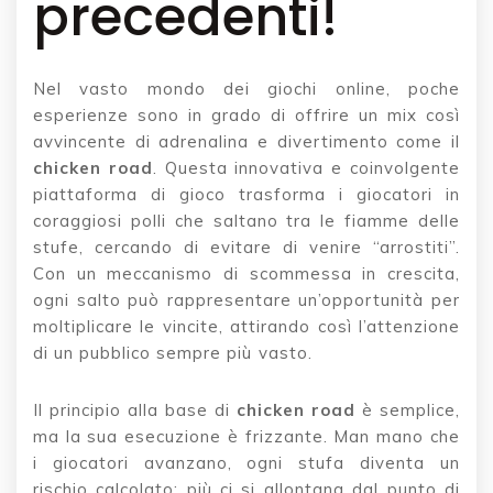
precedenti!
Nel vasto mondo dei giochi online, poche
esperienze sono in grado di offrire un mix così
avvincente di adrenalina e divertimento come il
chicken road
. Questa innovativa e coinvolgente
piattaforma di gioco trasforma i giocatori in
coraggiosi polli che saltano tra le fiamme delle
stufe, cercando di evitare di venire “arrostiti”.
Con un meccanismo di scommessa in crescita,
ogni salto può rappresentare un’opportunità per
moltiplicare le vincite, attirando così l’attenzione
di un pubblico sempre più vasto.
Il principio alla base di
chicken road
è semplice,
ma la sua esecuzione è frizzante. Man mano che
i giocatori avanzano, ogni stufa diventa un
rischio calcolato: più ci si allontana dal punto di