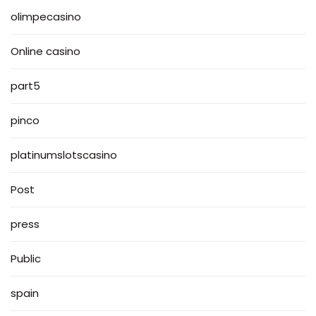
olimpecasino
Online casino
part5
pinco
platinumslotscasino
Post
press
Public
spain