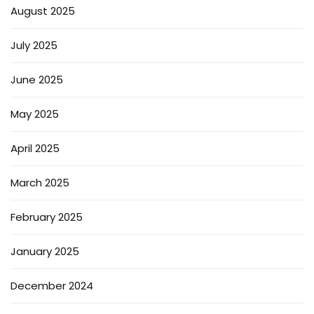
August 2025
July 2025
June 2025
May 2025
April 2025
March 2025
February 2025
January 2025
December 2024