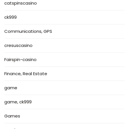
catspinscasino
ck999
Communications, GPS
cresuscasino
Fairspin-casino
Finance, Real Estate
game
game, ck999
Games