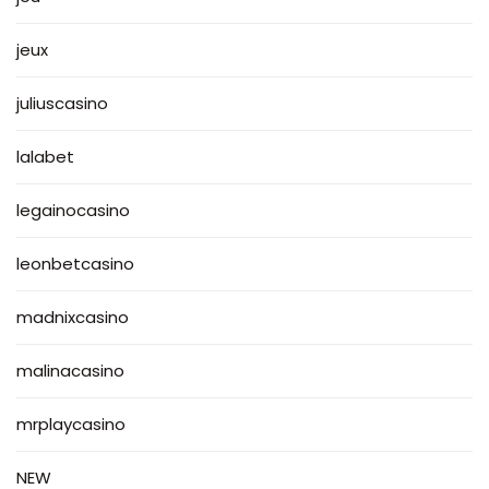
jeux
juliuscasino
lalabet
legainocasino
leonbetcasino
madnixcasino
malinacasino
mrplaycasino
NEW