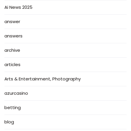
Ai News 2025
answer
answers
archive
articles
Arts & Entertainment, Photography
azurcasino
betting
blog