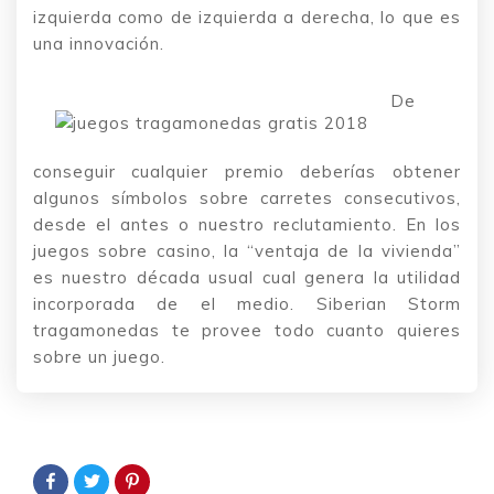
izquierda como de izquierda a derecha, lo que es
una innovación.
De
conseguir cualquier premio deberías obtener
algunos símbolos sobre carretes consecutivos,
desde el antes o nuestro reclutamiento. En los
juegos sobre casino, la “ventaja de la vivienda”
es nuestro década usual cual genera la utilidad
incorporada de el medio. Siberian Storm
tragamonedas te provee todo cuanto quieres
sobre un juego.