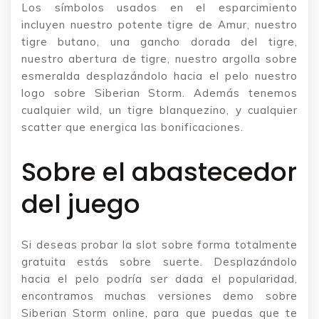
Los símbolos usados en el esparcimiento
incluyen nuestro potente tigre de Amur, nuestro
tigre butano, una gancho dorada del tigre,
nuestro abertura de tigre, nuestro argolla sobre
esmeralda desplazándolo hacia el pelo nuestro
logo sobre Siberian Storm. Además tenemos
cualquier wild, un tigre blanquezino, y cualquier
scatter que energica las bonificaciones.
Sobre el abastecedor
del juego
Si deseas probar la slot sobre forma totalmente
gratuita estás sobre suerte. Desplazándolo
hacia el pelo podrí­a ser dada el popularidad,
encontramos muchas versiones demo sobre
Siberian Storm online, para que puedas que te