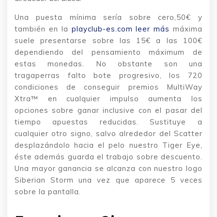
Una puesta mínima serí­a sobre cero,50€ y
también en la
playclub-es.com leer más
máxima
suele presentarse sobre las 15€ a las 100€
dependiendo del pensamiento máximum de
estas monedas. No obstante son una
tragaperras falto bote progresivo, los 720
condiciones de conseguir premios MultiWay
Xtra™ en cualquier impulso aumenta los
opciones sobre ganar inclusive con el pasar del
tiempo apuestas reducidas. Sustituye a
cualquier otro signo, salvo alrededor del Scatter
desplazándolo hacia el pelo nuestro Tiger Eye,
éste además guarda el trabajo sobre descuento.
Una mayor ganancia se alcanza con nuestro logo
Siberian Storm una vez que aparece 5 veces
sobre la pantalla.