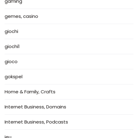
gaming
gemes, casino
giochi
giochi1
gioco
gokspel
Home & Family, Crafts
Internet Business, Domains
Internet Business, Podcasts
jeu