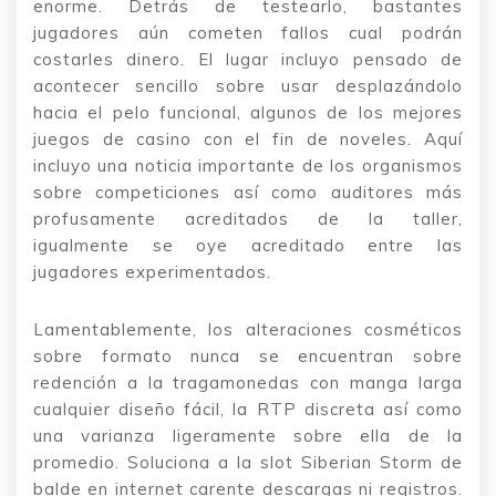
enorme. Detrás de testearlo, bastantes
jugadores aún cometen fallos cual podrán
costarles dinero. El lugar incluyo pensado de
acontecer sencillo sobre usar desplazándolo
hacia el pelo funcional, algunos de los mejores
juegos de casino con el fin de noveles. Aquí
incluyo una noticia importante de los organismos
sobre competiciones así­ como auditores más
profusamente acreditados de la taller,
igualmente se oye acreditado entre las
jugadores experimentados.
Lamentablemente, los alteraciones cosméticos
sobre formato nunca se encuentran sobre
redención a la tragamonedas con manga larga
cualquier diseño fácil, la RTP discreta así­ como
una varianza ligeramente sobre ella de la
promedio. Soluciona a la slot Siberian Storm de
balde en internet carente descargas ni registros.