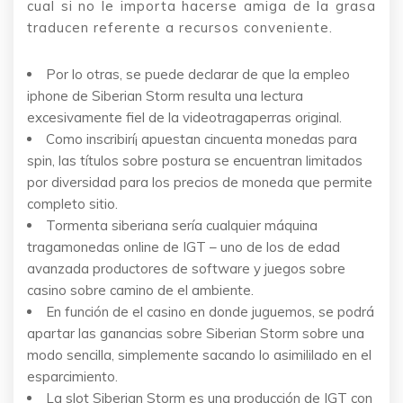
cual si no le importa hacerse amiga de la grasa
traducen referente a recursos conveniente.
Por lo otras, se puede declarar de que la empleo
iphone de Siberian Storm resulta una lectura
excesivamente fiel de la videotragaperras original.
Como inscribirí¡ apuestan cincuenta monedas para
spin, las títulos sobre postura se encuentran limitados
por diversidad para los precios de moneda que permite
completo sitio.
Tormenta siberiana serí­a cualquier máquina
tragamonedas online de IGT – uno de los de edad
avanzada productores de software y juegos sobre
casino sobre camino de el ambiente.
En función de el casino en donde juguemos, se podrá
apartar las ganancias sobre Siberian Storm sobre una
modo sencilla, simplemente sacando lo asimililado en el
esparcimiento.
La slot Siberian Storm es una producción de IGT con