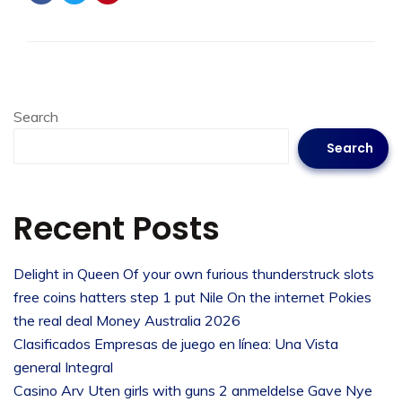
Search
Search
Recent Posts
Delight in Queen Of your own furious thunderstruck slots
free coins hatters step 1 put Nile On the internet Pokies
the real deal Money Australia 2026
Clasificados Empresas de juego en línea: Una Vista
general Integral
Casino Arv Uten girls with guns 2 anmeldelse Gave Nye