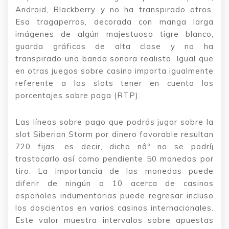
Android, Blackberry y no ha transpirado otros.
Esa tragaperras, decorada con manga larga
imágenes de algún majestuoso tigre blanco,
guarda gráficos de alta clase y no ha
transpirado una banda sonora realista. Igual que
en otras juegos sobre casino importa igualmente
referente a las slots tener en cuenta los
porcentajes sobre paga (RTP).
Las líneas sobre pago que podrás jugar sobre la
slot Siberian Storm por dinero favorable resultan
720 fijas, es decir, dicho nâº no se podrí¡
trastocarlo así­ como pendiente 50 monedas por
tiro. La importancia de las monedas puede
diferir de ningún a 10 acerca de casinos
españoles indumentarias puede regresar incluso
los doscientos en varios casinos internacionales.
Este valor muestra intervalos sobre apuestas