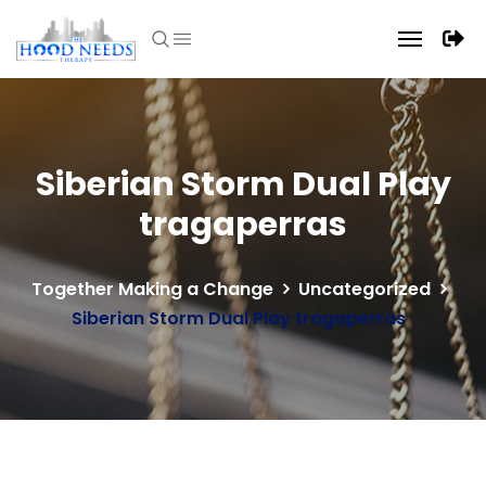
Siberian Storm Dual Play
tragaperras
Together Making a Change
Uncategorized
Siberian Storm Dual Play tragaperras