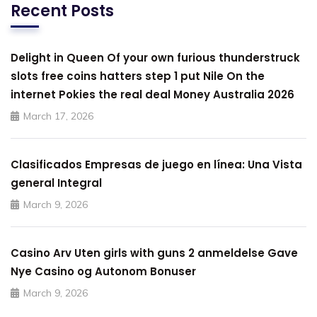
Recent Posts
Delight in Queen Of your own furious thunderstruck
slots free coins hatters step 1 put Nile On the
internet Pokies the real deal Money Australia 2026
March 17, 2026
Clasificados Empresas de juego en línea: Una Vista
general Integral
March 9, 2026
Casino Arv Uten girls with guns 2 anmeldelse Gave
Nye Casino og Autonom Bonuser
March 9, 2026