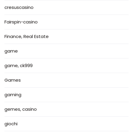
cresuscasino
Fairspin-casino
Finance, Real Estate
game
game, ck999
Games
gaming
gemes, casino
giochi