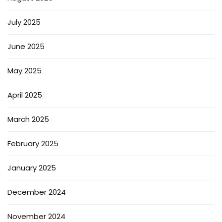
July 2025
June 2025
May 2025
April 2025
March 2025
February 2025
January 2025
December 2024
November 2024