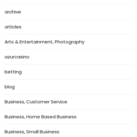
archive
articles
Arts & Entertainment, Photography
azurcasino
betting
blog
Business, Customer Service
Business, Home Based Business
Business, Small Business