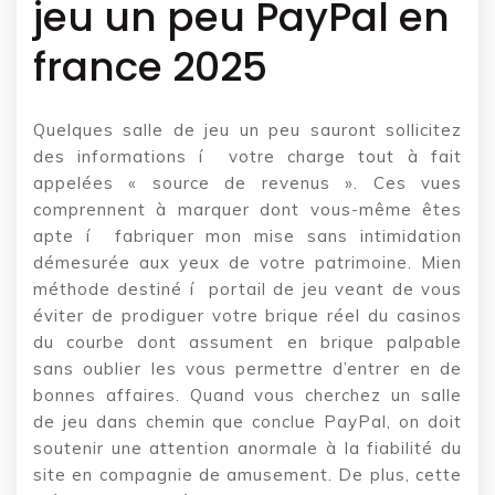
jeu un peu PayPal en
france 2025
Quelques salle de jeu un peu sauront sollicitez
des informations í votre charge tout à fait
appelées « source de revenus ». Ces vues
comprennent à marquer dont vous-même êtes
apte í fabriquer mon mise sans intimidation
démesurée aux yeux de votre patrimoine. Mien
méthode destiné í portail de jeu veant de vous
éviter de prodiguer votre brique réel du casinos
du courbe dont assument en brique palpable
sans oublier les vous permettre d’entrer en de
bonnes affaires. Quand vous cherchez un salle
de jeu dans chemin que conclue PayPal, on doit
soutenir une attention anormale à la fiabilité du
site en compagnie de amusement. De plus, cette