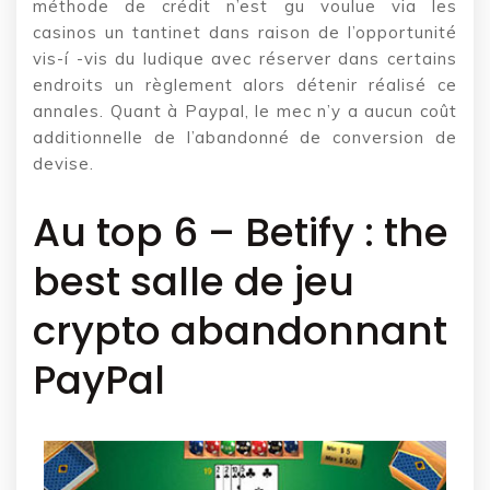
méthode de crédit n’est gu voulue via les
casinos un tantinet dans raison de l’opportunité
vis-í -vis du ludique avec réserver dans certains
endroits un règlement alors détenir réalisé ce
annales. Quant à Paypal, le mec n’y a aucun coût
additionnelle de l’abandonné de conversion de
devise.
Au top 6 – Betify : the
best salle de jeu
crypto abandonnant
PayPal