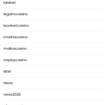
lalabet
legainocasino
leonbetcasino
madnixcasino
malinacasino
mrplaycasino
NEW
News
news2026