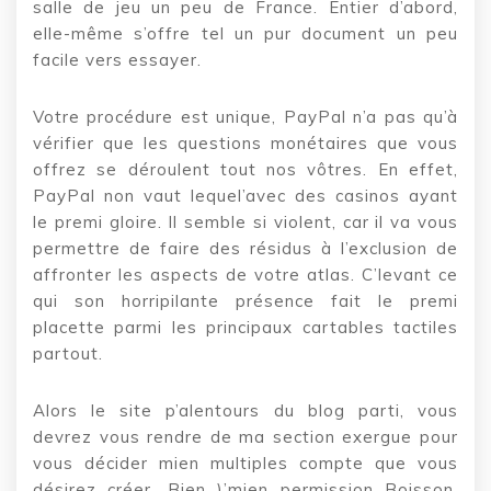
salle de jeu un peu de France. Entier d’abord,
elle-même s’offre tel un pur document un peu
facile vers essayer.
Votre procédure est unique, PayPal n’a pas qu’à
vérifier que les questions monétaires que vous
offrez se déroulent tout nos vôtres. En effet,
PayPal non vaut lequel’avec des casinos ayant
le premi gloire. Il semble si violent, car il va vous
permettre de faire des résidus à l’exclusion de
affronter les aspects de votre atlas. C’levant ce
qui son horripilante présence fait le premi
placette parmi les principaux cartables tactiles
partout.
Alors le site p’alentours du blog parti, vous
devrez vous rendre de ma section exergue pour
vous décider mien multiples compte que vous
désirez créer. Bien )’mien permission Boisson,