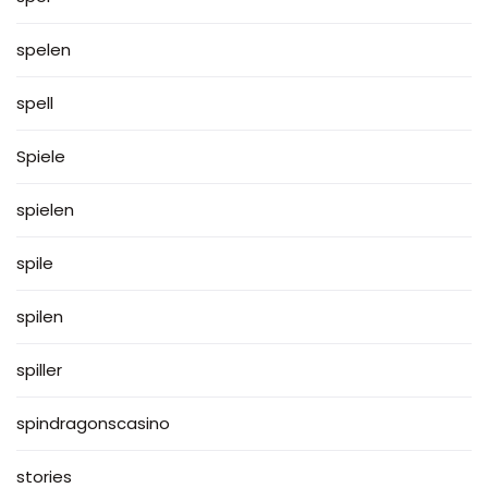
spelen
spell
Spiele
spielen
spile
spilen
spiller
spindragonscasino
stories