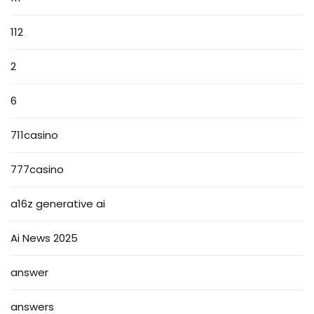
112
2
6
711casino
777casino
a16z generative ai
Ai News 2025
answer
answers