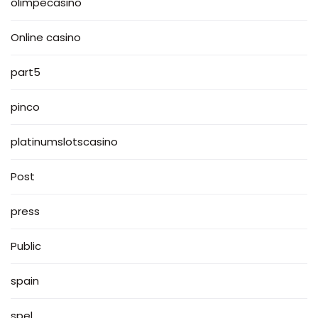
olimpecasino
Online casino
part5
pinco
platinumslotscasino
Post
press
Public
spain
spel