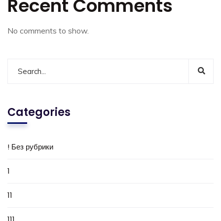
Recent Comments
No comments to show.
Categories
! Без рубрики
1
11
111