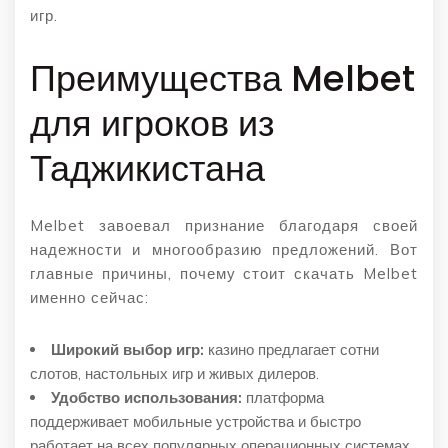
игр.
Преимущества Melbet
для игроков из
Таджикистана
Melbet завоевал признание благодаря своей
надежности и многообразию предложений. Вот
главные причины, почему стоит скачать Melbet
именно сейчас:
Широкий выбор игр:
казино предлагает сотни
слотов, настольных игр и живых дилеров.
Удобство использования:
платформа
поддерживает мобильные устройства и быстро
работает на всех популярных операционных системах.