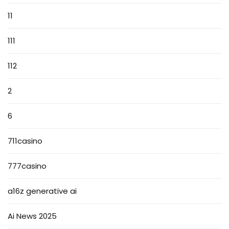
11
111
112
2
6
711casino
777casino
a16z generative ai
Ai News 2025