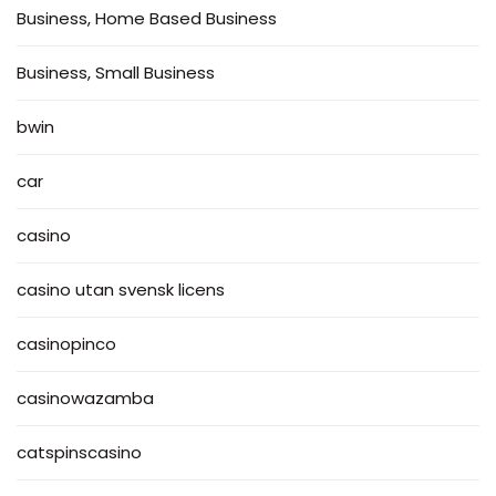
Business, Home Based Business
Business, Small Business
bwin
car
casino
casino utan svensk licens
casinopinco
casinowazamba
catspinscasino