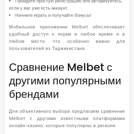
Пройдите простую регистрацию или авторизуйтесь,
если у вас уже есть аккаунт.
Начните играть и получайте бонусы!
Мобильное приложение Melbet обеспечивает
удобный доступ к играм в любое время и в
любом месте, что особенно важно для
пользователей из Таджикистана.
Сравнение Melbet с
другими популярными
брендами
Для объективного выбора предлагаем сравнение
Melbet с другими известными платформами
онлайн-казино, которые популярны в регионе.