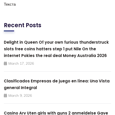
Текста
Recent Posts
Delight in Queen Of your own furious thunderstruck
slots free coins hatters step 1 put Nile On the
internet Pokies the real deal Money Australia 2026
March 17, 2026
Clasificados Empresas de juego en línea: Una Vista
general Integral
March 9, 2026
Casino Arv Uten girls with guns 2 anmeldelse Gave