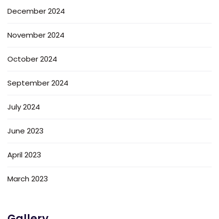
December 2024
November 2024
October 2024
September 2024
July 2024
June 2023
April 2023
March 2023
Gallery