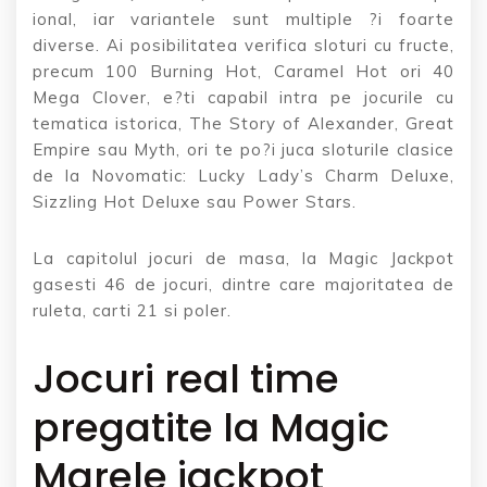
ional, iar variantele sunt multiple ?i foarte
diverse. Ai posibilitatea verifica sloturi cu fructe,
precum 100 Burning Hot, Caramel Hot ori 40
Mega Clover, e?ti capabil intra pe jocurile cu
tematica istorica, The Story of Alexander, Great
Empire sau Myth, ori te po?i juca sloturile clasice
de la Novomatic: Lucky Lady’s Charm Deluxe,
Sizzling Hot Deluxe sau Power Stars.
La capitolul jocuri de masa, la Magic Jackpot
gasesti 46 de jocuri, dintre care majoritatea de
ruleta, carti 21 si poler.
Jocuri real time
pregatite la Magic
Marele jackpot