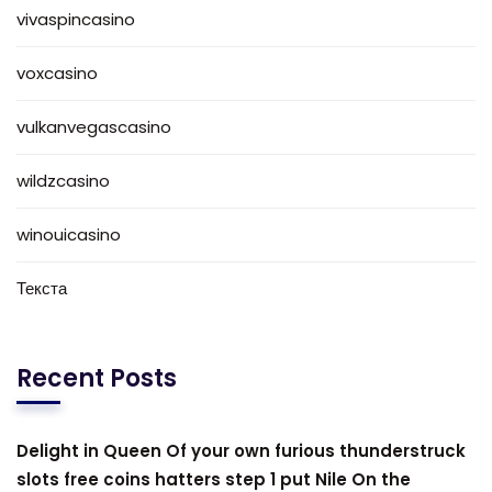
vivaspincasino
voxcasino
vulkanvegascasino
wildzcasino
winouicasino
Текста
Recent Posts
Delight in Queen Of your own furious thunderstruck
slots free coins hatters step 1 put Nile On the