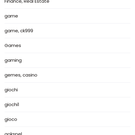
Finance, Real Estate
game
game, ck999
Games
gaming
gemes, casino
giochi
giochi1
gioco
gokspel