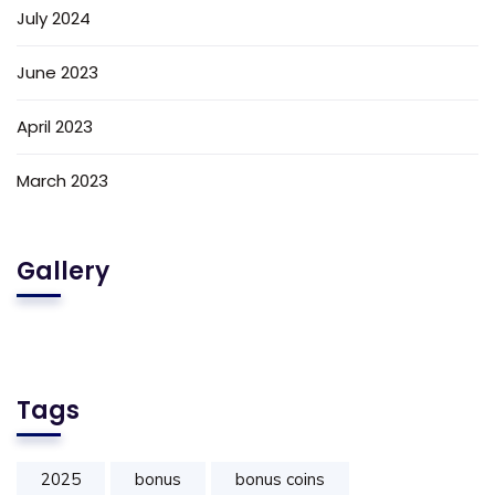
July 2024
June 2023
April 2023
March 2023
Gallery
Tags
2025
bonus
bonus coins