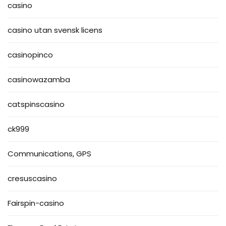
casino
casino utan svensk licens
casinopinco
casinowazamba
catspinscasino
ck999
Communications, GPS
cresuscasino
Fairspin-casino