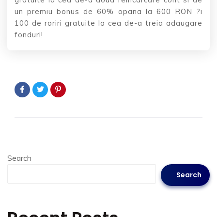
un premiu bonus de 60% opana la 600 RON ?i
100 de roriri gratuite la cea de-a treia adaugare
fonduri!
Search
Search