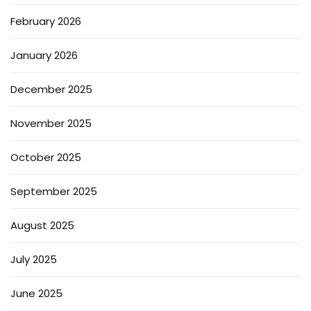
February 2026
January 2026
December 2025
November 2025
October 2025
September 2025
August 2025
July 2025
June 2025