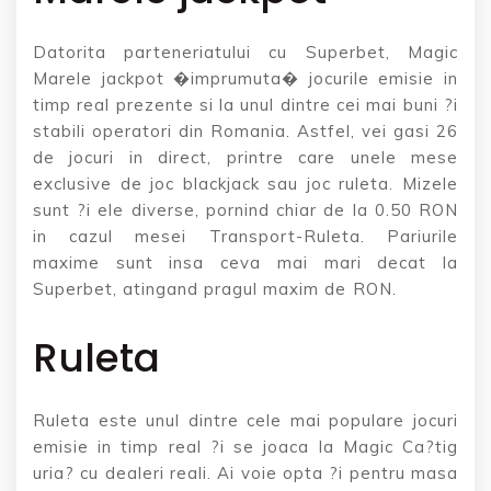
Datorita parteneriatului cu Superbet, Magic
Marele jackpot �imprumuta� jocurile emisie in
timp real prezente si la unul dintre cei mai buni ?i
stabili operatori din Romania. Astfel, vei gasi 26
de jocuri in direct, printre care unele mese
exclusive de joc blackjack sau joc ruleta. Mizele
sunt ?i ele diverse, pornind chiar de la 0.50 RON
in cazul mesei Transport-Ruleta. Pariurile
maxime sunt insa ceva mai mari decat la
Superbet, atingand pragul maxim de RON.
Ruleta
Ruleta este unul dintre cele mai populare jocuri
emisie in timp real ?i se joaca la Magic Ca?tig
uria? cu dealeri reali. Ai voie opta ?i pentru masa