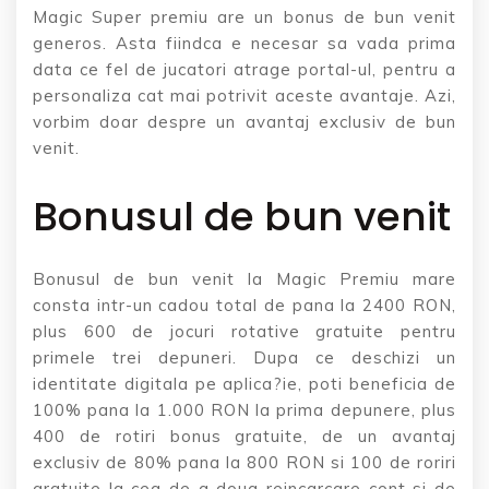
Magic Super premiu are un bonus de bun venit
generos. Asta fiindca e necesar sa vada prima
data ce fel de jucatori atrage portal-ul, pentru a
personaliza cat mai potrivit aceste avantaje. Azi,
vorbim doar despre un avantaj exclusiv de bun
venit.
Bonusul de bun venit
Bonusul de bun venit la Magic Premiu mare
consta intr-un cadou total de pana la 2400 RON,
plus 600 de jocuri rotative gratuite pentru
primele trei depuneri. Dupa ce deschizi un
identitate digitala pe aplica?ie, poti beneficia de
100% pana la 1.000 RON la prima depunere, plus
400 de rotiri bonus gratuite, de un avantaj
exclusiv de 80% pana la 800 RON si 100 de roriri
gratuite la cea de-a doua reincarcare cont si de