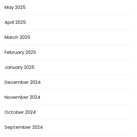
May 2025
April 2025
March 2025
February 2025
January 2025
December 2024
November 2024
October 2024
September 2024