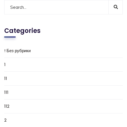
Categories
! Без рубрики
1
11
111
112
2