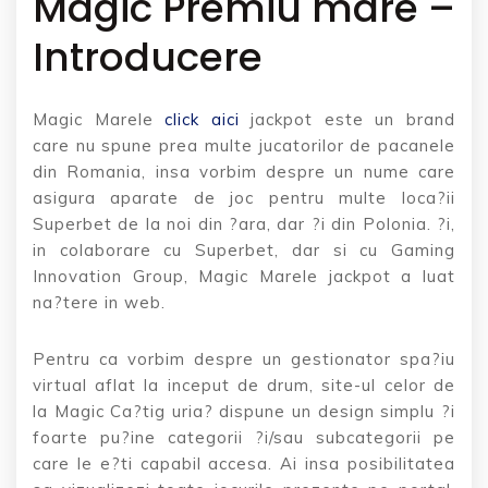
Magic Premiu mare –
Introducere
Magic Marele
click aici
jackpot este un brand
care nu spune prea multe jucatorilor de pacanele
din Romania, insa vorbim despre un nume care
asigura aparate de joc pentru multe loca?ii
Superbet de la noi din ?ara, dar ?i din Polonia. ?i,
in colaborare cu Superbet, dar si cu Gaming
Innovation Group, Magic Marele jackpot a luat
na?tere in web.
Pentru ca vorbim despre un gestionator spa?iu
virtual aflat la inceput de drum, site-ul celor de
la Magic Ca?tig uria? dispune un design simplu ?i
foarte pu?ine categorii ?i/sau subcategorii pe
care le e?ti capabil accesa. Ai insa posibilitatea