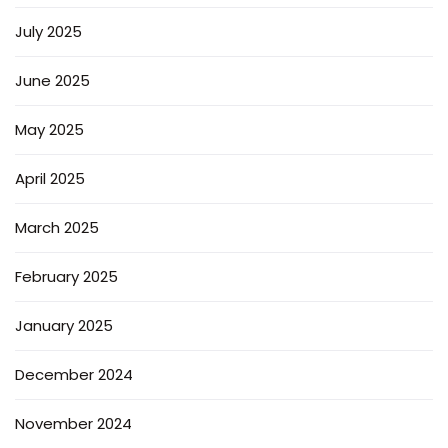
July 2025
June 2025
May 2025
April 2025
March 2025
February 2025
January 2025
December 2024
November 2024