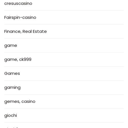
cresuscasino
Fairspin-casino
Finance, Real Estate
game
game, ck999
Games
gaming
gemes, casino
giochi