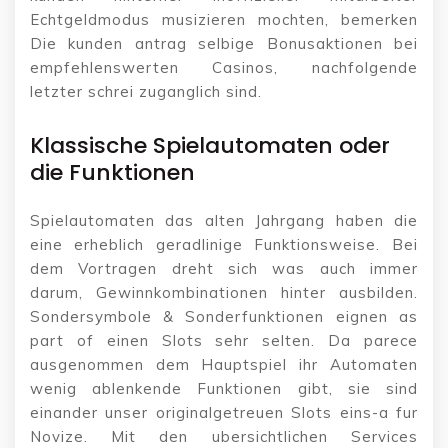
Echtgeldmodus musizieren mochten, bemerken
Die kunden antrag selbige Bonusaktionen bei
empfehlenswerten Casinos, nachfolgende
letzter schrei zuganglich sind.
Klassische Spielautomaten oder
die Funktionen
Spielautomaten das alten Jahrgang haben die
eine erheblich geradlinige Funktionsweise. Bei
dem Vortragen dreht sich was auch immer
darum, Gewinnkombinationen hinter ausbilden.
Sondersymbole & Sonderfunktionen eignen as
part of einen Slots sehr selten. Da parece
ausgenommen dem Hauptspiel ihr Automaten
wenig ablenkende Funktionen gibt, sie sind
einander unser originalgetreuen Slots eins-a fur
Novize. Mit den ubersichtlichen Services