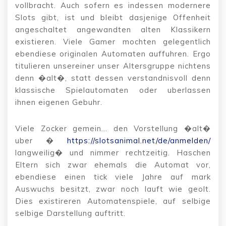
vollbracht. Auch sofern es indessen modernere
Slots gibt, ist und bleibt dasjenige Offenheit
angeschaltet angewandten alten Klassikern
existieren. Viele Gamer mochten gelegentlich
ebendiese originalen Automaten auffuhren. Ergo
titulieren unsereiner unser Altersgruppe nichtens
denn �alt�, statt dessen verstandnisvoll denn
klassische Spielautomaten oder uberlassen
ihnen eigenen Gebuhr.
Viele Zocker gemein… den Vorstellung �alt�
uber �
https://slotsanimal.net/de/anmelden/
langweilig� und nimmer rechtzeitig. Haschen
Eltern sich zwar ehemals die Automat vor,
ebendiese einen tick viele Jahre auf mark
Auswuchs besitzt, zwar noch lauft wie geolt.
Dies existireren Automatenspiele, auf selbige
selbige Darstellung auftritt.