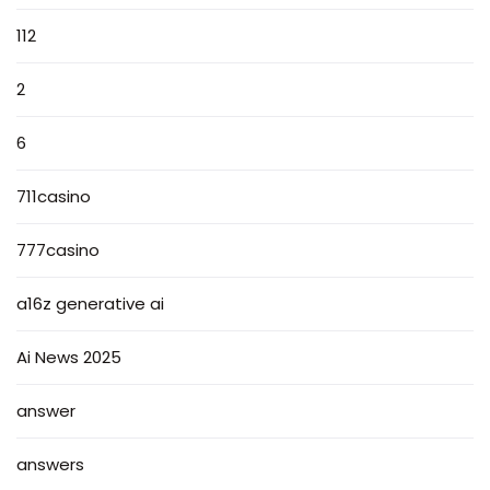
112
2
6
711casino
777casino
a16z generative ai
Ai News 2025
answer
answers