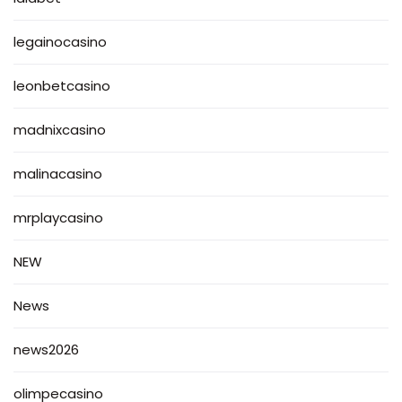
legainocasino
leonbetcasino
madnixcasino
malinacasino
mrplaycasino
NEW
News
news2026
olimpecasino