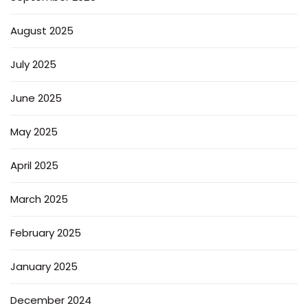
August 2025
July 2025
June 2025
May 2025
April 2025
March 2025
February 2025
January 2025
December 2024