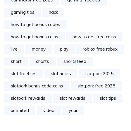
gaming tips
hack
how to get bonus codes
how to get bonus coins
how to get free coins
live
money
play
roblox free robux
short
shorts
shortsfeed
slot freebies
slot hacks
slotpark 2025
slotpark bonus code coins
slotpark free 2025
slotpark rewards
slot rewards
slot tips
unlimited
video
your