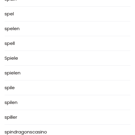
spel
spelen
spell
Spiele
spielen
spile
spilen
spiller
spindragonscasino