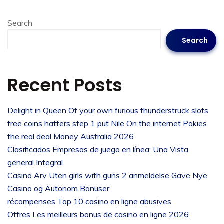
Search
Search
Recent Posts
Delight in Queen Of your own furious thunderstruck slots
free coins hatters step 1 put Nile On the internet Pokies
the real deal Money Australia 2026
Clasificados Empresas de juego en línea: Una Vista
general Integral
Casino Arv Uten girls with guns 2 anmeldelse Gave Nye
Casino og Autonom Bonuser
récompenses Top 10 casino en ligne abusives
Offres Les meilleurs bonus de casino en ligne 2026