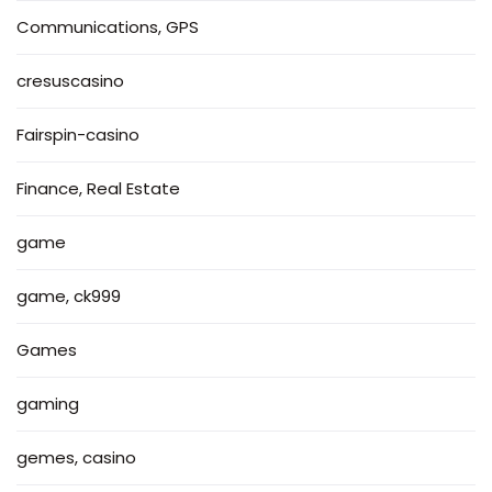
Communications, GPS
cresuscasino
Fairspin-casino
Finance, Real Estate
game
game, ck999
Games
gaming
gemes, casino