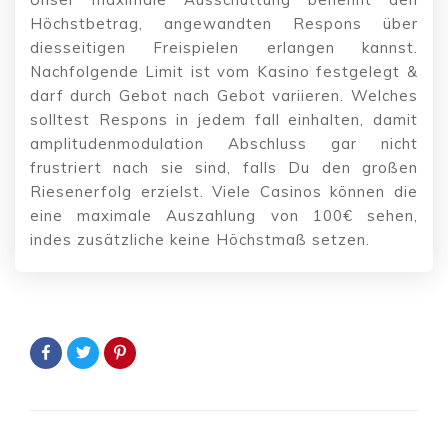
Höchstbetrag, angewandten Respons über
diesseitigen Freispielen erlangen kannst.
Nachfolgende Limit ist vom Kasino festgelegt &
darf durch Gebot nach Gebot variieren. Welches
solltest Respons in jedem fall einhalten, damit
amplitudenmodulation Abschluss gar nicht
frustriert nach sie sind, falls Du den großen
Riesenerfolg erzielst. Viele Casinos können die
eine maximale Auszahlung von 100€ sehen,
indes zusätzliche keine Höchstmaß setzen.