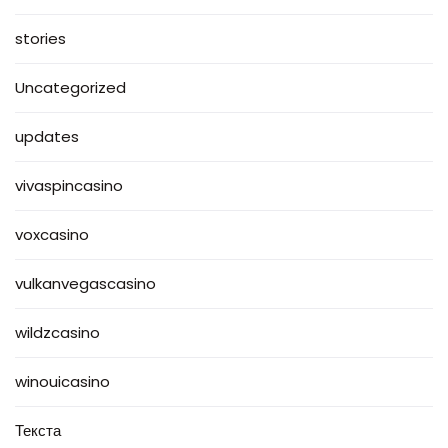
stories
Uncategorized
updates
vivaspincasino
voxcasino
vulkanvegascasino
wildzcasino
winouicasino
Текста