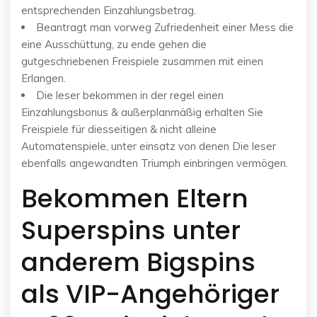
entsprechenden Einzahlungsbetrag.
Beantragt man vorweg Zufriedenheit einer Mess die
eine Ausschüttung, zu ende gehen die
gutgeschriebenen Freispiele zusammen mit einen
Erlangen.
Die leser bekommen in der regel einen
Einzahlungsbonus & außerplanmäßig erhalten Sie
Freispiele für diesseitigen & nicht alleine
Automatenspiele, unter einsatz von denen Die leser
ebenfalls angewandten Triumph einbringen vermögen.
Bekommen Eltern
Superspins unter
anderem Bigspins
als VIP-Angehöriger