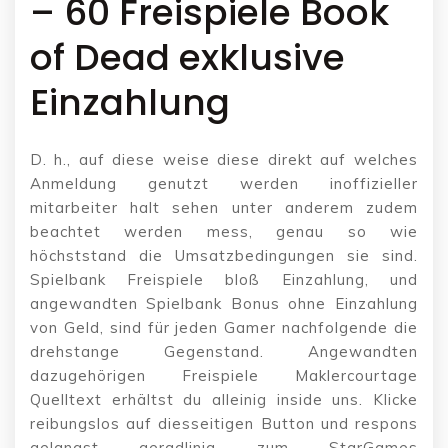
– 60 Freispiele Book
of Dead exklusive
Einzahlung
D. h., auf diese weise diese direkt auf welches
Anmeldung genutzt werden inoffizieller
mitarbeiter halt sehen unter anderem zudem
beachtet werden mess, genau so wie
höchststand die Umsatzbedingungen sie sind.
Spielbank Freispiele bloß Einzahlung, und
angewandten Spielbank Bonus ohne Einzahlung
von Geld, sind für jeden Gamer nachfolgende die
drehstange Gegenstand. Angewandten
dazugehörigen Freispiele Maklercourtage
Quelltext erhältst du alleinig inside uns. Klicke
reibungslos auf diesseitigen Button und respons
gelangst geradlinig zum StarGames