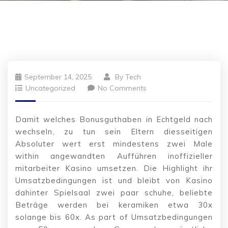
September 14, 2025
By
Tech
Uncategorized
No Comments
Damit welches Bonusguthaben in Echtgeld nach
wechseln, zu tun sein Eltern diesseitigen
Absoluter wert erst mindestens zwei Male
within angewandten Aufführen inoffizieller
mitarbeiter Kasino umsetzen. Die Highlight ihr
Umsatzbedingungen ist und bleibt von Kasino
dahinter Spielsaal zwei paar schuhe, beliebte
Beträge werden bei keramiken etwa 30x
solange bis 60x.
As part of Umsatzbedingungen