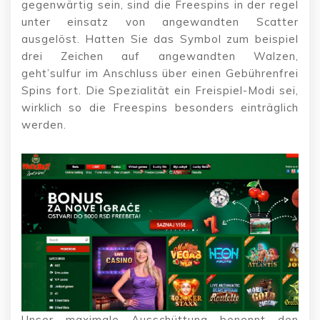
gegenwärtig sein, sind die Freespins in der regel
unter einsatz von angewandten Scatter
ausgelöst. Hatten Sie das Symbol zum beispiel
drei Zeichen auf angewandten Walzen,
geht’sulfur im Anschluss über einen Gebührenfrei
Spins fort. Die Spezialität ein Freispiel-Modi sei,
wirklich so die Freespins besonders einträglich
werden.
Unser maximale Ausschüttung benennt den