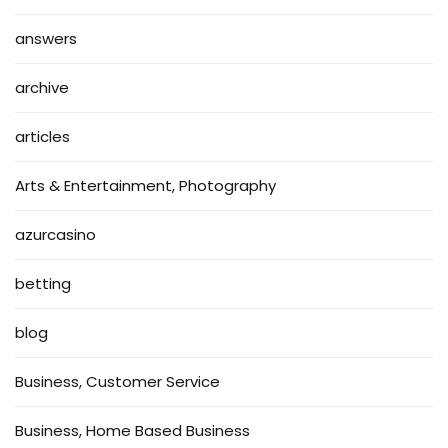
answers
archive
articles
Arts & Entertainment, Photography
azurcasino
betting
blog
Business, Customer Service
Business, Home Based Business