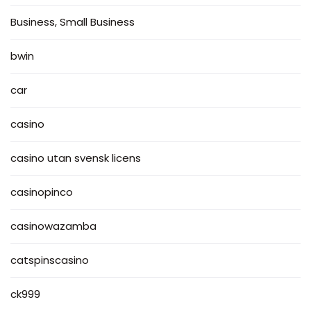
Business, Small Business
bwin
car
casino
casino utan svensk licens
casinopinco
casinowazamba
catspinscasino
ck999