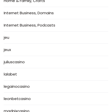
Home & Family, Crafts
Internet Business, Domains
Internet Business, Podcasts
jeu
jeux
juliuscasino
lalabet
legainocasino
leonbetcasino
madnixcasino