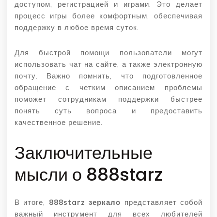
доступом, регистрацией и играми. Это делает
процесс игры более комфортным, обеспечивая
поддержку в любое время суток.
Для быстрой помощи пользователи могут
использовать чат на сайте, а также электронную
почту. Важно помнить, что подготовленное
обращение с четким описанием проблемы
поможет сотрудникам поддержки быстрее
понять суть вопроса и предоставить
качественное решение.
Заключительные
мысли о 888starz
В итоге,
888starz зеркало
представляет собой
важный инструмент для всех любителей