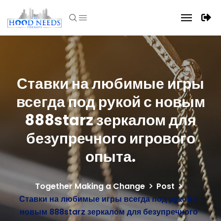
Ставки на любимые игры
всегда под рукой с новым
888starz зеркалом для
безупречного игрового
опыта.
Together Making a Change
Post
Ставки на любимые игры всегда под рукой с
новым 888starz зеркалом для безупречного