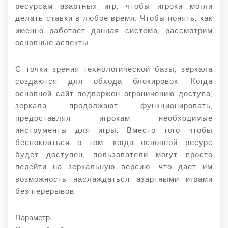
ресурсам азартных игр, чтобы игроки могли
делать ставки в любое время. Чтобы понять, как
именно работает данная система, рассмотрим
основные аспекты.
С точки зрения технологической базы, зеркала
создаются для обхода блокировок. Когда
основной сайт подвержен ограничению доступа,
зеркала продолжают функционировать,
предоставляя игрокам необходимые
инструменты для игры. Вместо того чтобы
беспокоиться о том, когда основной ресурс
будет доступен, пользователи могут просто
перейти на зеркальную версию, что дает им
возможность наслаждаться азартными играми
без перерывов.
Параметр