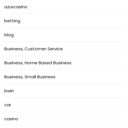
azurcasino
betting
blog
Business, Customer Service
Business, Home Based Business
Business, Small Business
bwin
car
casino