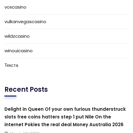
voxcasino
vulkanvegascasino
wildzcasino
winouicasino
Текста
Recent Posts
Delight in Queen Of your own furious thunderstruck
slots free coins hatters step 1 put Nile On the
internet Pokies the real deal Money Australia 2026