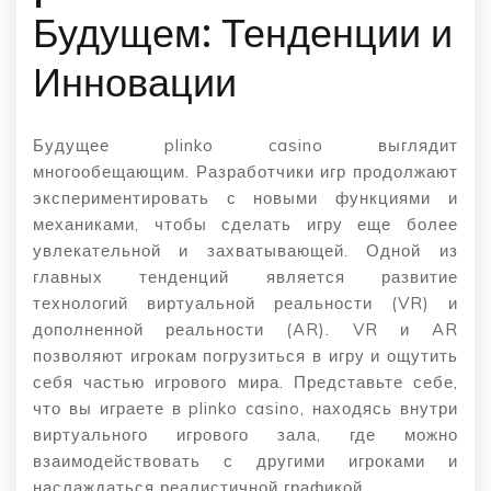
Будущем: Тенденции и
Инновации
Будущее plinko casino выглядит
многообещающим. Разработчики игр продолжают
экспериментировать с новыми функциями и
механиками, чтобы сделать игру еще более
увлекательной и захватывающей. Одной из
главных тенденций является развитие
технологий виртуальной реальности (VR) и
дополненной реальности (AR). VR и AR
позволяют игрокам погрузиться в игру и ощутить
себя частью игрового мира. Представьте себе,
что вы играете в plinko casino, находясь внутри
виртуального игрового зала, где можно
взаимодействовать с другими игроками и
наслаждаться реалистичной графикой.