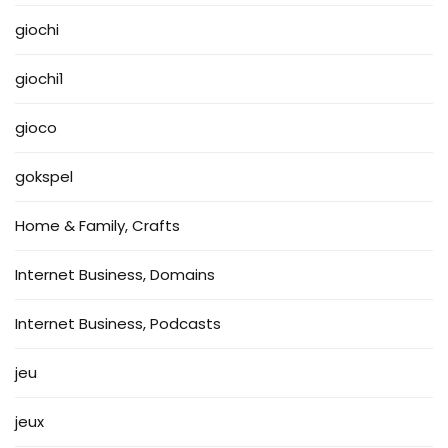
giochi
giochi1
gioco
gokspel
Home & Family, Crafts
Internet Business, Domains
Internet Business, Podcasts
jeu
jeux