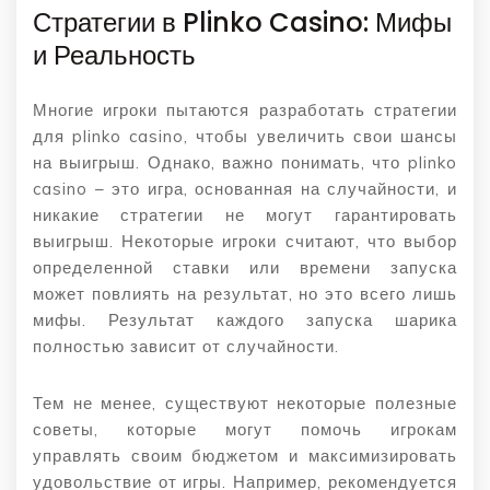
Стратегии в Plinko Casino: Мифы
и Реальность
Многие игроки пытаются разработать стратегии
для plinko casino, чтобы увеличить свои шансы
на выигрыш. Однако, важно понимать, что plinko
casino – это игра, основанная на случайности, и
никакие стратегии не могут гарантировать
выигрыш. Некоторые игроки считают, что выбор
определенной ставки или времени запуска
может повлиять на результат, но это всего лишь
мифы. Результат каждого запуска шарика
полностью зависит от случайности.
Тем не менее, существуют некоторые полезные
советы, которые могут помочь игрокам
управлять своим бюджетом и максимизировать
удовольствие от игры. Например, рекомендуется