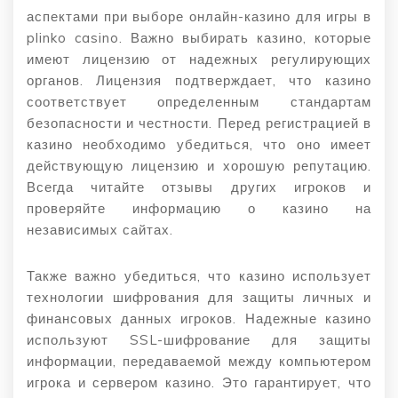
аспектами при выборе онлайн-казино для игры в
plinko casino. Важно выбирать казино, которые
имеют лицензию от надежных регулирующих
органов. Лицензия подтверждает, что казино
соответствует определенным стандартам
безопасности и честности. Перед регистрацией в
казино необходимо убедиться, что оно имеет
действующую лицензию и хорошую репутацию.
Всегда читайте отзывы других игроков и
проверяйте информацию о казино на
независимых сайтах.
Также важно убедиться, что казино использует
технологии шифрования для защиты личных и
финансовых данных игроков. Надежные казино
используют SSL-шифрование для защиты
информации, передаваемой между компьютером
игрока и сервером казино. Это гарантирует, что