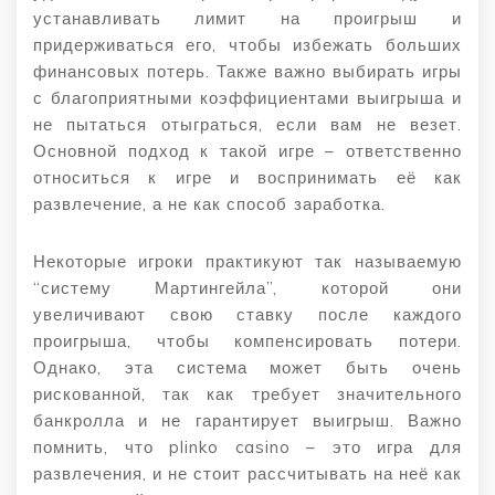
устанавливать лимит на проигрыш и
придерживаться его, чтобы избежать больших
финансовых потерь. Также важно выбирать игры
с благоприятными коэффициентами выигрыша и
не пытаться отыграться, если вам не везет.
Основной подход к такой игре – ответственно
относиться к игре и воспринимать её как
развлечение, а не как способ заработка.
Некоторые игроки практикуют так называемую
“систему Мартингейла”, которой они
увеличивают свою ставку после каждого
проигрыша, чтобы компенсировать потери.
Однако, эта система может быть очень
рискованной, так как требует значительного
банкролла и не гарантирует выигрыш. Важно
помнить, что plinko casino – это игра для
развлечения, и не стоит рассчитывать на неё как