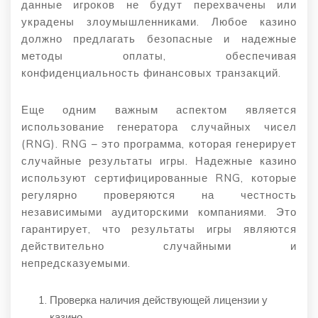
данные игроков не будут перехвачены или
украдены злоумышленниками. Любое казино
должно предлагать безопасные и надежные
методы оплаты, обеспечивая
конфиденциальность финансовых транзакций.
Еще одним важным аспектом является
использование генератора случайных чисел
(RNG). RNG – это программа, которая генерирует
случайные результаты игры. Надежные казино
используют сертифицированные RNG, которые
регулярно проверяются на честность
независимыми аудиторскими компаниями. Это
гарантирует, что результаты игры являются
действительно случайными и
непредсказуемыми.
Проверка наличия действующей лицензии у
казино.