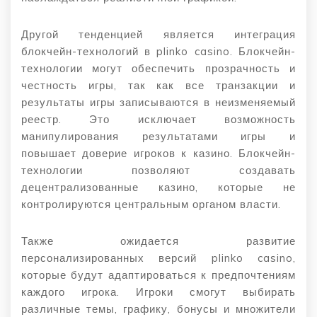
Другой тенденцией является интеграция
блокчейн-технологий в plinko casino. Блокчейн-
технологии могут обеспечить прозрачность и
честность игры, так как все транзакции и
результаты игры записываются в неизменяемый
реестр. Это исключает возможность
манипулирования результатами игры и
повышает доверие игроков к казино. Блокчейн-
технологии позволяют создавать
децентрализованные казино, которые не
контролируются центральным органом власти.
Также ожидается развитие
персонализированных версий plinko casino,
которые будут адаптироваться к предпочтениям
каждого игрока. Игроки смогут выбирать
различные темы, графику, бонусы и множители