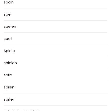
spain
spel
spelen
spell
Spiele
spielen
spile
spilen
spiller