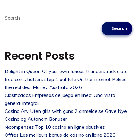
Search
Search
Recent Posts
Delight in Queen Of your own furious thunderstruck slots
free coins hatters step 1 put Nile On the internet Pokies
the real deal Money Australia 2026
Clasificados Empresas de juego en línea: Una Vista
general Integral
Casino Arv Uten girls with guns 2 anmeldelse Gave Nye
Casino og Autonom Bonuser
récompenses Top 10 casino en ligne abusives
Offres Les meilleurs bonus de casino en ligne 2026