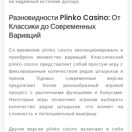
на надежный источник дохода.
Разновидности Plinko Casino: От
Классики до Современных
Вариаций
Со временем, plinko casino эволюционировало и
приобрело множество вариаций. Классический
plinko casino представляет собой простую игру с
фиксированным количеством рядов штырьков и
призов. Однако, современные версии
предлагают более разнообразный игровой
процесс с различными функциями и бонусами.
Некоторые игры позволяют игрокам выбирать
количество рядов штырьков, что влияет на
сложность и потенциальный выигрыш.
Другие версии plinko casino включают в себя