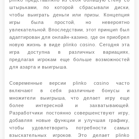
штырьками, по которой сбрасывали диски,
чтобы выиграть деньги или призы. Концепция
игры была простой, но невероятно
увлекательной. Впоследствии, этот принцип был
адаптирован для онлайн-казино, где он приобрел
новую жизнь в виде plinko casino. Сегодня эта
игра доступна в различных вариациях,
предлагая игрокам еще больше возможностей
для азарта и выигрыша.
Современные версии plinko casino часто
включают в себя различные бонусы и
множители выигрыша, что делает игру еще
более интересной и захватывающей.
Разработчики постоянно совершенствуют игру,
добавляя новые функции и улучшая графику,
чтобы удовлетворить потребности самых
взыскательных игроков. Это делает plinko