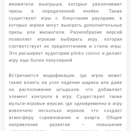
множители выигрыша, которые увеличивают
призы в определенной ячейке. Также
существуют игры с бонусными раундами, в
которых игроки могут выиграть дополнительные
призы или множители. Разнообразие версий
позволяет игрокам выбирать игру, которая
соответствует их предпочтениям и стилю игры.
Это расширяет аудиторию plinko casino и делает
игру еще более популярной.
Встречаются модификации, где игрок может
также влиять на угол падения шарика или даже
на расположение штырьков, что добавляет
элемент контроля в игру. Существуют также
мульти-игровые версии, где одновременно в игру
вовлечено несколько игроков, что создает
атмосферу соревнования и азарта. Общее
направление развития – повышение