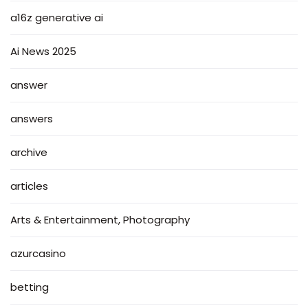
a16z generative ai
Ai News 2025
answer
answers
archive
articles
Arts & Entertainment, Photography
azurcasino
betting