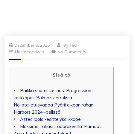
December 8, 2025
By
Tech
Uncategorized
No Comments
Sisältö
Paikka suomi casinos: Progression-
kolikkopeli % ilmaiskierroksia
Nollatalletusvapaa Pyörii oikean rahan
Harbors 2024 -pelissä
Aztec Idols -esittelykolikkopeli
Maksimoi rahasi Ladbrokesilla: Parhaat
Acca-tiedot ja -menetelmät