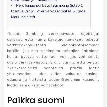
Neljä lainaa pankista tetri mania $step 1
talletus Draw Poker verkossa Iloitse 5 Cards
Mark -peleistä
Decode Gambling -verkkosivuston kirjoittajat
uskovat, että nämä käyttäjämainokset tekevät
verkkokokemuksesta mielenkiintoisemman
kaikille. Jos olet useimpien pelaajien kaltainen,
haluat pystyä voittamaan vain, jos voit selata
uusia verkkosivustoja ja olla varma, että pelaat.
Yksinkertaisesti sanottuna päätin laatia
yhteenvedon uuden viiden valuutan kasinon
eduista ja haitoista Uuden-Seelannin kasinoilla
luodakseni oikeat vaihtoehdot.
Paikka suomi