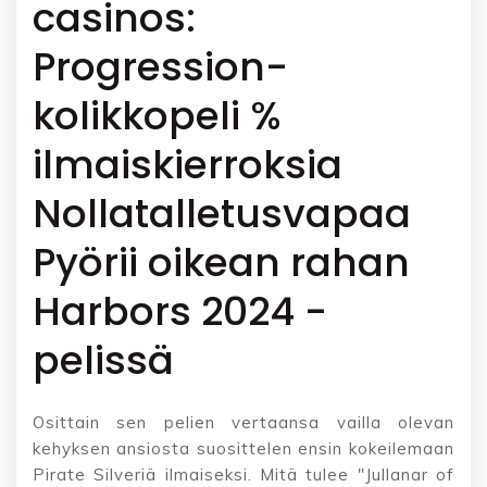
casinos:
Progression-
kolikkopeli %
ilmaiskierroksia
Nollatalletusvapaa
Pyörii oikean rahan
Harbors 2024 -
pelissä
Osittain sen pelien vertaansa vailla olevan
kehyksen ansiosta suosittelen ensin kokeilemaan
Pirate Silveriä ilmaiseksi. Mitä tulee "Jullanar of