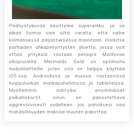
Päähyötykuvaa käsittelee superarkku, ja se
alkaa toimia vain siltä varalta, että vaihe
kolmannessa paljastuksessa mainitaan. Harkitse
parhaiden uhkapeliyritysten aluetta, jossa voit
ottaa yrityksiä vastaan ​​​​pelaajia Moldovan
ulkopuolella. Mermaids Gold on optimoitu
mobiililaitteille, joten sitä on helppo käyttää
iOS:ssä, Androidissa ja muissa vastaavissa
huippuluokan matkapuhelimissa ja tableteissa.
Myöhemmin, nähtyäsi ensimmäiset
paikalliskortit, sinun on panostettava
aggressiivisesti uudelleen, jos panoksesi saa
mahdollisuuden maksaa muuten pakottaa.