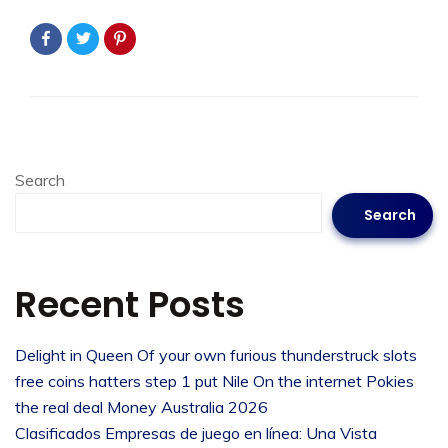
Search
Search
Recent Posts
Delight in Queen Of your own furious thunderstruck slots
free coins hatters step 1 put Nile On the internet Pokies
the real deal Money Australia 2026
Clasificados Empresas de juego en línea: Una Vista