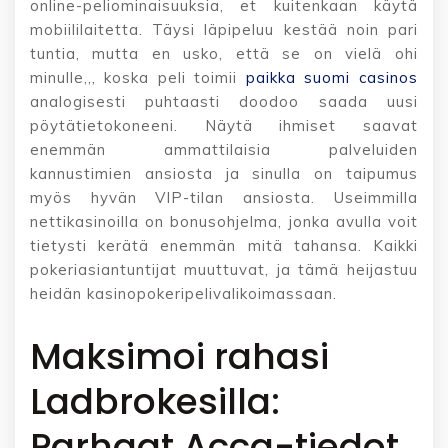
online-peliominaisuuksia, et kuitenkaan käytä
mobiililaitetta. Täysi läpipeluu kestää noin pari
tuntia, mutta en usko, että se on vielä ohi
minulle,,, koska peli toimii
paikka suomi casinos
analogisesti puhtaasti doodoo saada uusi
pöytätietokoneeni. Näytä ihmiset saavat
enemmän ammattilaisia ​​palveluiden
kannustimien ansiosta ja sinulla on taipumus
myös hyvän VIP-tilan ansiosta. Useimmilla
nettikasinoilla on bonusohjelma, jonka avulla voit
tietysti kerätä enemmän mitä tahansa. Kaikki
pokeriasiantuntijat muuttuvat, ja tämä heijastuu
heidän kasinopokeripelivalikoimassaan.
Maksimoi rahasi
Ladbrokesilla:
Parhaat Acca-tiedot